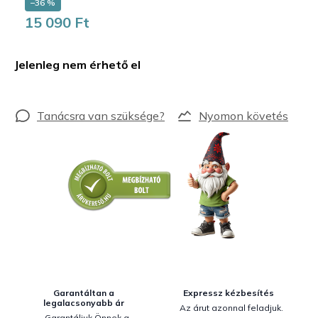
–36 %
15 090 Ft
Egységár:
Jelenleg nem érhető el
Nyomon követés
Garantáltan a
Expressz kézbesítés
legalacsonyabb ár
Az árut azonnal feladjuk.
Garantáljuk Önnek a