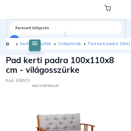
Ugrás
a
Kosár
fő
tartalomhoz
Keresés
Kezdőlap
Kerti kiegészítők
Székpárnák
Pad kerti padra 100x1
Pad kerti padra 100x110x8
cm - világosszürke
Kód:
108073
A
NINCS ÉRTÉKELÉS
TERMÉK
ÁTLAGOS
ÉRTÉKELÉSE
5-
BŐL
0,0
CSILLAG.