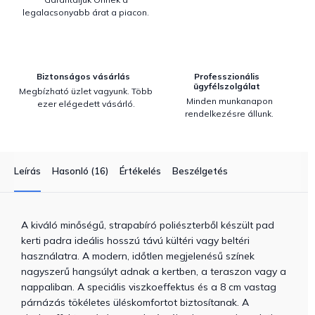
legalacsonyabb árat a piacon.
Biztonságos vásárlás
Professzionális
ügyfélszolgálat
Megbízható üzlet vagyunk. Több
Minden munkanapon
ezer elégedett vásárló.
rendelkezésre állunk.
Leírás
Hasonló (16)
Értékelés
Beszélgetés
A kiváló minőségű, strapabíró poliészterből készült pad
kerti padra ideális hosszú távú kültéri vagy beltéri
használatra. A modern, időtlen megjelenésű színek
nagyszerű hangsúlyt adnak a kertben, a teraszon vagy a
nappaliban. A speciális viszkoeffektus és a 8 cm vastag
párnázás tökéletes üléskomfortot biztosítanak. A