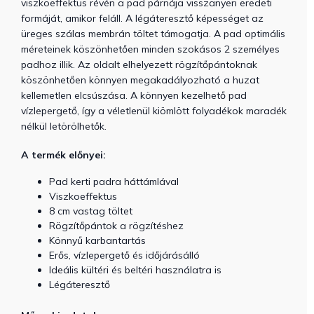
viszkoeffektus révén a pad párnája visszanyeri eredeti
formáját, amikor feláll. A légáteresztő képességet az
üreges szálas membrán töltet támogatja. A pad optimális
méreteinek köszönhetően minden szokásos 2 személyes
padhoz illik. Az oldalt elhelyezett rögzítőpántoknak
köszönhetően könnyen megakadályozható a huzat
kellemetlen elcsúszása. A könnyen kezelhető pad
vízlepergető, így a véletlenül kiömlött folyadékok maradék
nélkül letörölhetők.
A termék előnyei:
Pad kerti padra háttámlával
Viszkoeffektus
8 cm vastag töltet
Rögzítőpántok a rögzítéshez
Könnyű karbantartás
Erős, vízlepergető és időjárásálló
Ideális kültéri és beltéri használatra is
Légáteresztő