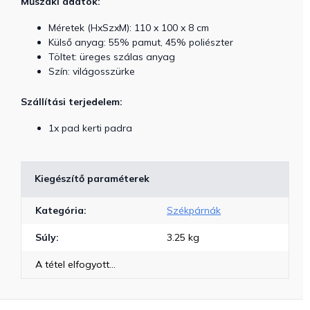
Műszaki adatok:
Méretek (HxSzxM): 110 x 100 x 8 cm
Külső anyag: 55% pamut, 45% poliészter
Töltet: üreges szálas anyag
Szín: világosszürke
Szállítási terjedelem:
1x pad kerti padra
Kiegészítő paraméterek
Kategória
:
Székpárnák
Súly
:
3.25 kg
A tétel elfogyott…