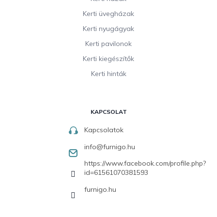
Kerti üvegházak
Kerti nyugágyak
Kerti pavilonok
Kerti kiegészítők
Kerti hinták
KAPCSOLAT
Kapcsolatok
info
@
furnigo.hu
https://www.facebook.com/profile.php?
id=61561070381593
furnigo.hu