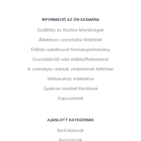
L
á
INFORMÁCIÓ AZ ÖN SZÁMÁRA
b
Szállítási és fizetési lehetőségek
l
Általános szerződési feltételek
é
c
Elállási nyilatkozat formanyomtatvány
Szerződéstől való elállás/Reklamáció
A személyes adatok védelmének feltételei
Webáruház értékelése
Gyakran Ismételt Kérdések
Kapcsolatok
AJÁNLOTT KATEGÓRIÁK
Kerti bútorok
Kerti házak