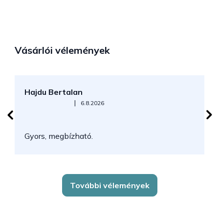
Vásárlói vélemények
Hajdu Bertalan
S
Az áruház értékelése 5-ből 5 csillag.
|
6.8.2026
N
Gyors, megbízható.
k
További vélemények