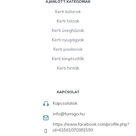
AJÁNLOTT KATEGÓRIÁK
Kerti bútorok
Kerti házak
Kerti üvegházak
Kerti nyugágyak
Kerti pavilonok
Kerti kiegészítők
Kerti hinták
KAPCSOLAT
Kapcsolatok
info
@
furnigo.hu
https://www.facebook.com/profile.php?
id=61561070381593