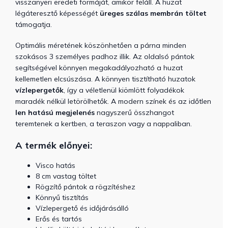
visszanyeri eredeti formáját, amikor feláll. A huzat
légáteresztő képességét
üreges szálas membrán töltet
támogatja.
Optimális méretének köszönhetően a párna minden
szokásos 3 személyes padhoz illik. Az oldalsó pántok
segítségével könnyen megakadályozható a huzat
kellemetlen elcsúszása. A könnyen tisztítható huzatok
vízlepergetők
, így a véletlenül kiömlött folyadékok
maradék nélkül letörölhetők. A modern színek és az időtlen
len hatású megjelenés
nagyszerű összhangot
teremtenek a kertben, a teraszon vagy a nappaliban.
A termék előnyei:
Visco hatás
8 cm vastag töltet
Rögzítő pántok a rögzítéshez
Könnyű tisztítás
Vízlepergető és időjárásálló
Erős és tartós