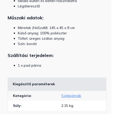
Ideális kültéri és beltéri használatra
Légáteresztő
Műszaki adatok:
Méretek (HxSzxM): 145 x 45 x 8 cm
Külső anyag: 100% poliészter
Töltet: üreges szálas anyag
Szín: bordó
Szállítási terjedelem:
1 x pad párna
Kiegészítő paraméterek
Kategória
:
Székpárnák
Súly
:
2.15 kg