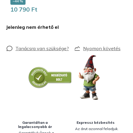
–44 %
10 790 Ft
Egységár:
Jelenleg nem érhető el
Nyomon követés
Garantáltan a
Expressz kézbesítés
legalacsonyabb ár
Az árut azonnal feladjuk.
Garantáljuk Önnek a