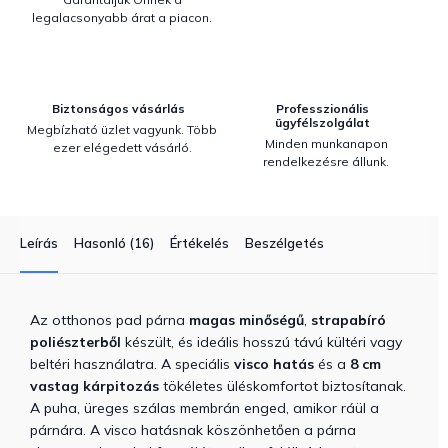
legalacsonyabb árat a piacon.
Biztonságos vásárlás
Professzionális
ügyfélszolgálat
Megbízható üzlet vagyunk. Több
Minden munkanapon
ezer elégedett vásárló.
rendelkezésre állunk.
Leírás
Hasonló (16)
Értékelés
Beszélgetés
Az otthonos pad párna
magas minőségű
,
strapabíró
poliészterből
készült, és ideális hosszú távú kültéri vagy
beltéri használatra. A speciális
visco hatás
és a
8 cm
vastag kárpitozás
tökéletes üléskomfortot biztosítanak.
A puha, üreges szálas membrán enged, amikor ráül a
párnára. A visco hatásnak köszönhetően a párna