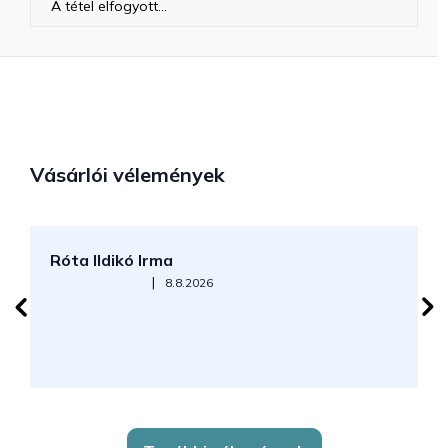
A tétel elfogyott…
Vásárlói vélemények
Róta Ildikó Irma
P
Az áruház értékelése 5-ből 5 csillag.
|
8.8.2026