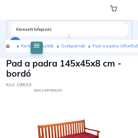
Ugrás
a
Kosár
fő
tartalomhoz
Keresés
Kezdőlap
Kerti kiegészítők
Székpárnák
Pad a padra 145x45x8
Pad a padra 145x45x8 cm -
bordó
Kód:
108019
A
NINCS ÉRTÉKELÉS
TERMÉK
ÁTLAGOS
ÉRTÉKELÉSE
5-
BŐL
0,0
CSILLAG.