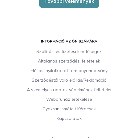
További vélemények
L
á
INFORMÁCIÓ AZ ÖN SZÁMÁRA
b
Szállítási és fizetési lehetőségek
l
Általános szerződési feltételek
é
c
Elállási nyilatkozat formanyomtatvány
Szerződéstől való elállás/Reklamáció
A személyes adatok védelmének feltételei
Webáruház értékelése
Gyakran Ismételt Kérdések
Kapcsolatok