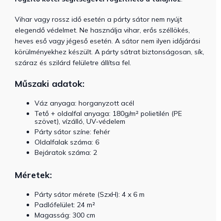
Vihar vagy rossz idő esetén a párty sátor nem nyújt
elegendő védelmet. Ne használja vihar, erős széllökés,
heves eső vagy jégeső esetén. A sátor nem ilyen időjárási
körülményekhez készült. A párty sátrat biztonságosan, sík,
száraz és szilárd felületre állítsa fel.
Műszaki adatok:
Váz anyaga: horganyzott acél
Tető + oldalfal anyaga: 180g/m² polietilén (PE
szövet), vízálló, UV-védelem
Párty sátor színe: fehér
Oldalfalak száma: 6
Bejáratok száma: 2
Méretek:
Párty sátor mérete (SzxH): 4 x 6 m
Padlófelület: 24 m²
Magasság: 300 cm