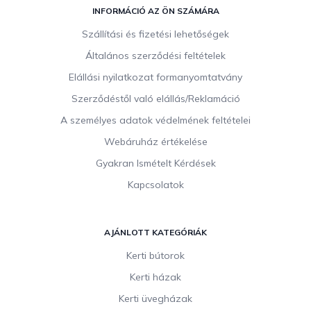
á
INFORMÁCIÓ AZ ÖN SZÁMÁRA
b
Szállítási és fizetési lehetőségek
l
Általános szerződési feltételek
é
c
Elállási nyilatkozat formanyomtatvány
Szerződéstől való elállás/Reklamáció
A személyes adatok védelmének feltételei
Webáruház értékelése
Gyakran Ismételt Kérdések
Kapcsolatok
AJÁNLOTT KATEGÓRIÁK
Kerti bútorok
Kerti házak
Kerti üvegházak