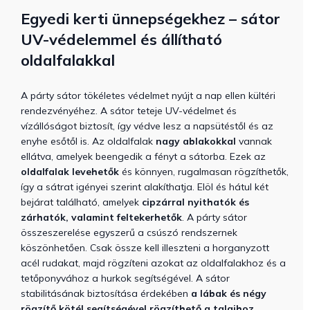
Egyedi kerti ünnepségekhez – sátor
UV-védelemmel és állítható
oldalfalakkal
A párty sátor tökéletes védelmet nyújt a nap ellen kültéri
rendezvényéhez. A sátor teteje UV-védelmet és
vízállóságot biztosít, így védve lesz a napsütéstől és az
enyhe esőtől is. Az oldalfalak
nagy ablakokkal
vannak
ellátva, amelyek beengedik a fényt a sátorba. Ezek az
oldalfalak levehetők
és könnyen, rugalmasan rögzíthetők,
így a sátrat igényei szerint alakíthatja. Elöl és hátul két
bejárat található, amelyek
cipzárral nyithatók és
zárhatók, valamint feltekerhetők
. A párty sátor
összeszerelése egyszerű a csúszó rendszernek
köszönhetően. Csak össze kell illeszteni a horganyzott
acél rudakat, majd rögzíteni azokat az oldalfalakhoz és a
tetőponyvához a hurkok segítségével. A sátor
stabilitásának biztosítása érdekében
a lábak és négy
rögzítő kötél segítségével rögzíthető a talajhoz
.