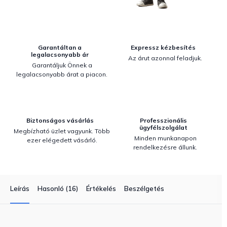
Garantáltan a
Expressz kézbesítés
legalacsonyabb ár
Az árut azonnal feladjuk.
Garantáljuk Önnek a
legalacsonyabb árat a piacon.
Biztonságos vásárlás
Professzionális
ügyfélszolgálat
Megbízható üzlet vagyunk. Több
Minden munkanapon
ezer elégedett vásárló.
rendelkezésre állunk.
Leírás
Hasonló (16)
Értékelés
Beszélgetés