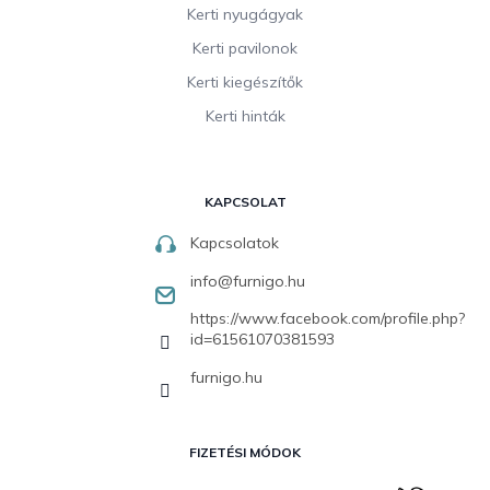
Kerti nyugágyak
Kerti pavilonok
Kerti kiegészítők
Kerti hinták
KAPCSOLAT
Kapcsolatok
info
@
furnigo.hu
https://www.facebook.com/profile.php?
id=61561070381593
furnigo.hu
FIZETÉSI MÓDOK