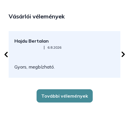
Vásárlói vélemények
Hajdu Bertalan
S
Az áruház értékelése 5-ből 5 csillag.
|
6.8.2026
N
Gyors, megbízható.
k
További vélemények
L