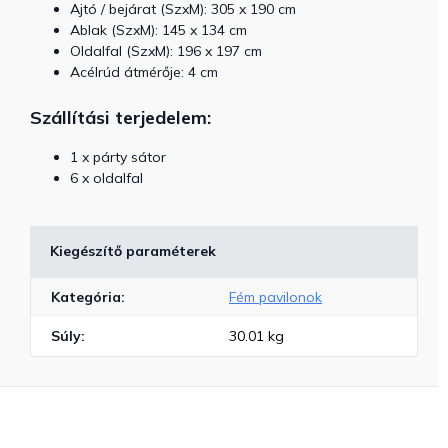
Ajtó / bejárat (SzxM): 305 x 190 cm
Ablak (SzxM): 145 x 134 cm
Oldalfal (SzxM): 196 x 197 cm
Acélrúd átmérője: 4 cm
Szállítási terjedelem:
1 x párty sátor
6 x oldalfal
Kiegészítő paraméterek
Kategória
:
Fém pavilonok
Súly
:
30.01 kg