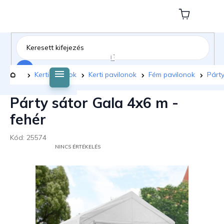
Ugrás
a
Kosár
fő
tartalomhoz
Keresés
Kezdőlap
Kerti bútorok
Kerti pavilonok
Fém pavilonok
Párty
Párty sátor Gala 4x6 m -
fehér
Kód:
25574
A
NINCS ÉRTÉKELÉS
TERMÉK
ÁTLAGOS
ÉRTÉKELÉSE
5-
BŐL
0,0
CSILLAG.