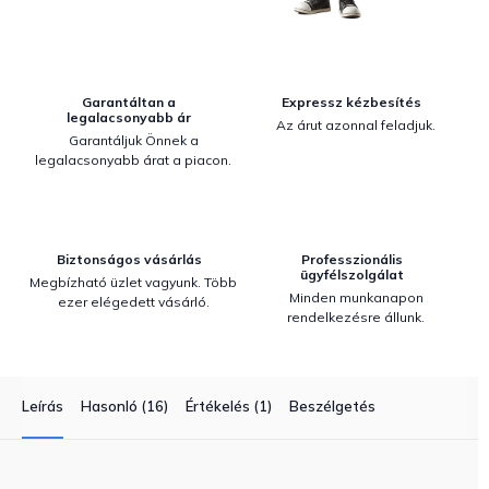
Garantáltan a
Expressz kézbesítés
legalacsonyabb ár
Az árut azonnal feladjuk.
Garantáljuk Önnek a
legalacsonyabb árat a piacon.
Biztonságos vásárlás
Professzionális
ügyfélszolgálat
Megbízható üzlet vagyunk. Több
Minden munkanapon
ezer elégedett vásárló.
rendelkezésre állunk.
Leírás
Hasonló (16)
Értékelés (1)
Beszélgetés