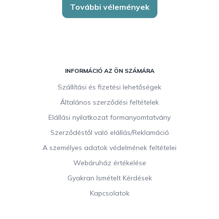
További vélemények
L
á
INFORMÁCIÓ AZ ÖN SZÁMÁRA
b
Szállítási és fizetési lehetőségek
l
Általános szerződési feltételek
é
c
Elállási nyilatkozat formanyomtatvány
Szerződéstől való elállás/Reklamáció
A személyes adatok védelmének feltételei
Webáruház értékelése
Gyakran Ismételt Kérdések
Kapcsolatok