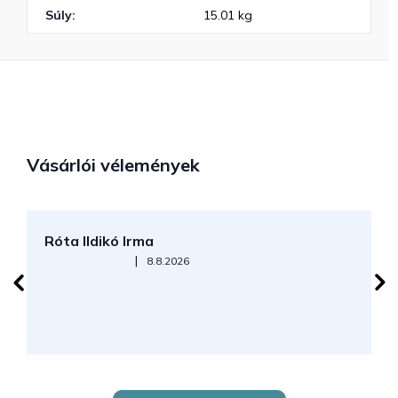
Súly
:
15.01 kg
Vásárlói vélemények
Róta Ildikó Irma
P
Az áruház értékelése 5-ből 5 csillag.
|
8.8.2026