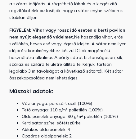
a száraz időjárás. A rögzíthető lábak és a kiegészítő
rögzítőkötelek biztosítják, hogy a sátor enyhe szélben is
stabilan álljon.
FIGYELEM: Vihar vagy rossz idő esetén a kerti pavilon
nem nyújt elegendő védelmet.
Ne használja vihar, erős
széllökés, heves eső vagy jégeső idején. A sátor nem ilyen
időjárási körülményekhez készült.
Csak magáncélú
használatra alkalmas.
A párty sátrat biztonságosan, sík,
száraz és szilárd felületre állítsa fel.
Kérjük, tartson
legalább 3 m távolságot a következő sátortól. Két sátor
összekapcsolása nem lehetséges.
Műszaki adatok:
Váz anyaga: porszórt acél (100%)
Tető anyaga:
110 g/m² polietilén (100%)
Oldalpanelek anyaga: 90 g/m² polietilén (100%)
Kerti sátor színe: sötétszürke
Ablakos oldalpanelek: 4
Cipzáras oldalpanelek: 2