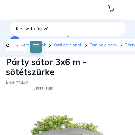
Ugrás
a
Kosár
fő
tartalomhoz
Keresés
Kezdőlap
Kerti bútorok
Kerti pavilonok
Fém pavilonok
Párty
Párty sátor 3x6 m -
sötétszürke
Kód:
25442
A
1 ÉRTÉKELÉS
TERMÉK
ÁTLAGOS
ÉRTÉKELÉSE
5-
BŐL
5,0
CSILLAG.