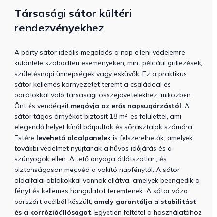
Társasági sátor kültéri
rendezvényekhez
A párty sátor ideális megoldás a nap elleni védelemre
különféle szabadtéri eseményeken, mint például grillezések,
születésnapi ünnepségek vagy esküvők. Ez a praktikus
sátor kellemes környezetet teremt a családdal és
barátokkal való társasági összejövetelekhez, miközben
Önt és vendégeit
megóvja az erős napsugárzástól
. A
sátor tágas árnyékot biztosít 18 m²-es felülettel, ami
elegendő helyet kínál bárpultok és sörasztalok számára.
Estére
levehető oldalpanelek
is felszerelhetők, amelyek
további védelmet nyújtanak a hűvös időjárás és a
szúnyogok ellen. A tető anyaga átlátszatlan, és
biztonságosan megvéd a vakító napfénytől. A sátor
oldalfalai ablakokkal vannak ellátva, amelyek beengedik a
fényt és kellemes hangulatot teremtenek. A sátor váza
porszórt acélból készült,
amely garantálja a stabilitást
és a korrózióállóságot
. Egyetlen feltétel a használatához