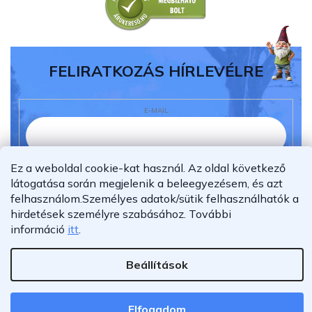
FELIRATKOZÁS HÍRLEVÉLRE
E-MAIL
Ez a weboldal cookie-kat használ. Az oldal következő
Elolvastam és megértettem az
adatvédelmi
látogatása során megjelenik a beleegyezésem, és azt
nyilatkozatot.
felhasználom.
Személyes adatok/sütik felhasználhatók a
Feliratkozás
hirdetések személyre szabásához.
További
információ
itt
.
Beállítások
Shoptet Premium készítette
Copyright 2026
Furnigo.hu
. Minden jog fenntartva.
Elfogadom