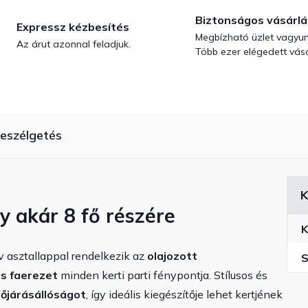
Biztonságos vásárlá
Expressz kézbesítés
Megbízható üzlet vagyun
Az árut azonnal feladjuk.
Több ezer elégedett vásá
eszélgetés
K
y akár 8 fő részére
K
ív asztallappal rendelkezik
az
olajozott
S
s faerezet
minden kerti parti fénypontja
. Stílusos és
dőjárásállóságot
, így ideális kiegészítője lehet kertjének