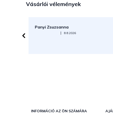
Vásárlói vélemények
Panyi Zsuzsanna
Az áruház értékelése 5-ből 5 csillag.
|
8.8.2026
L
á
b
INFORMÁCIÓ AZ ÖN SZÁMÁRA
AJÁ