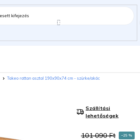
ztartás
Kerti kiegészítők
Gyermekeknek
Takeo rattan asztal 190x90x74 cm - szürke/akác
gok
Szállítási
lehetőségek
101 090 Ft
–25 %