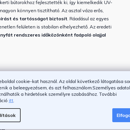
kerti bútorokhoz fejlesztették ki, így kiemelkedik UV-
 nagyon könnyen tisztítható. Az asztal váza erős,
írást és tartósságot biztosít
. Ráadásul az egyes
yenetlen felületen is stabilan elhelyezhető.
Az eredeti
nyfát rendszeres időközönként faápoló olajjal
eboldal cookie-kat használ. Az oldal következő látogatása so
álló
enik a beleegyezésem, és azt felhasználom.
Személyes adatok
yszerűen tisztítható anyag
ználhatók a hirdetések személyre szabásához.
További
rokkal
áció
itt
.
ználatra egyaránt alkalmas
lítások
Elfo