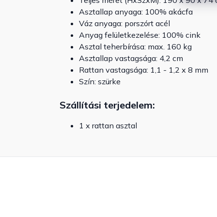
Teljes méret (HxSzxM): 190 x 90 x 74
Asztallap anyaga: 100% akácfa
Váz anyaga: porszórt acél
Anyag felületkezelése: 100% cink
Asztal teherbírása: max. 160 kg
Asztallap vastagsága: 4,2 cm
Rattan vastagsága: 1,1 - 1,2 x 8 mm
Szín: szürke
Szállítási terjedelem:
1 x rattan asztal