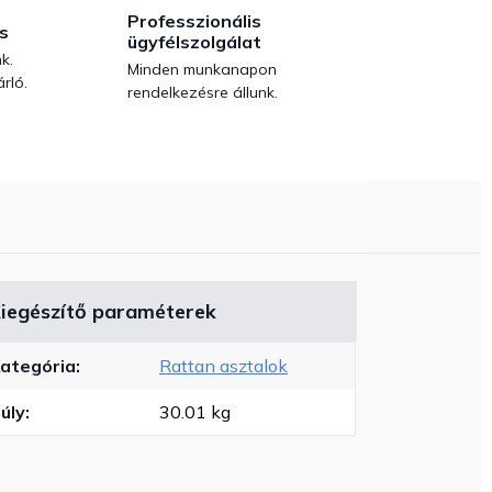
Professzionális
s
ügyfélszolgálat
k.
Minden munkanapon
rló.
rendelkezésre állunk.
iegészítő paraméterek
ategória
:
Rattan asztalok
úly
:
30.01 kg