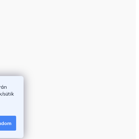
rán
/sütik
gadom