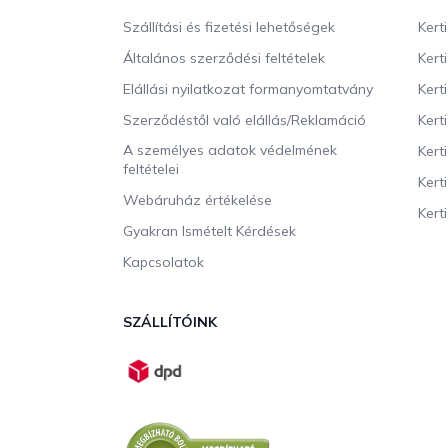
l
Szállítási és fizetési lehetőségek
Kert
é
c
Általános szerződési feltételek
Kert
Elállási nyilatkozat formanyomtatvány
Kert
Szerződéstől való elállás/Reklamáció
Kert
A személyes adatok védelmének
Kert
feltételei
Kert
Webáruház értékelése
Kerti
Gyakran Ismételt Kérdések
Kapcsolatok
SZÁLLÍTÓINK