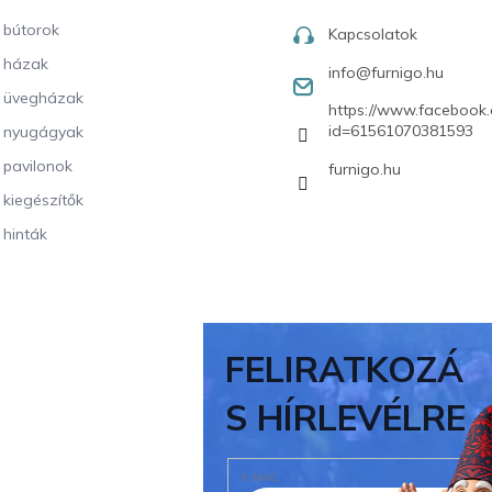
i bútorok
Kapcsolatok
i házak
info
@
furnigo.hu
i üvegházak
https://www.facebook.
id=61561070381593
i nyugágyak
i pavilonok
furnigo.hu
i kiegészítők
 hinták
FELIRATKOZÁ
S HÍRLEVÉLRE
E-MAIL