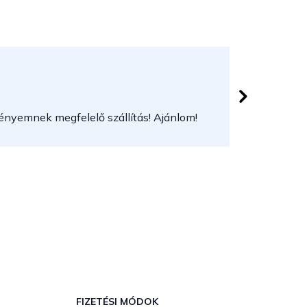
Hajdu Be
 csillag.
Az áruház
gényemnek megfelelő szállítás! Ajánlom!
Gyors, m
FIZETÉSI MÓDOK