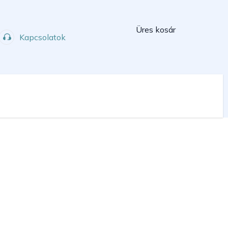
Kosár
Üres kosár
Kapcsolatok
Műhely
Sport