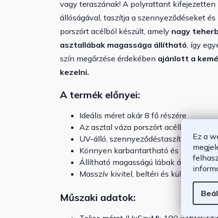
vagy teraszának! A polyrattant kifejezetten 
állóságával, taszítja a szennyeződéseket és
porszórt acélból készült, amely
nagy teherb
asztallábak magassága állítható
, így eg
szín megőrzése érdekében
ajánlott a kemé
kezelni.
A termék előnyei:
Ideális méret akár 8 fő részére
Az asztal váza porszórt acélból készült
Ez a w
UV-álló, szennyeződéstaszító, időjárás
megjel
Könnyen karbantartható és nagyon eg
felhas
Állítható magasságú lábak állítócsava
inform
Masszív kivitel, beltéri és kültéri has
Beál
Műszaki adatok: