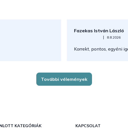
Fazekas István László
Az áruház értékelése 5-ből 5
|
8.8.2026
Korrekt, pontos, egyéni i
További vélemények
NLOTT KATEGÓRIÁK
KAPCSOLAT