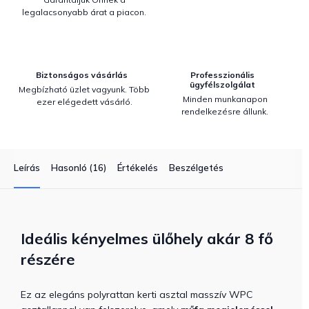
legalacsonyabb árat a piacon.
Biztonságos vásárlás
Professzionális
ügyfélszolgálat
Megbízható üzlet vagyunk. Több
Minden munkanapon
ezer elégedett vásárló.
rendelkezésre állunk.
Leírás
Hasonló (16)
Értékelés
Beszélgetés
Ideális kényelmes ülőhely akár 8 fő
részére
Ez az elegáns polyrattan kerti asztal masszív WPC