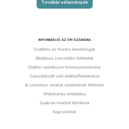
További vélemények
L
á
INFORMÁCIÓ AZ ÖN SZÁMÁRA
b
Szállítási és fizetési lehetőségek
l
Általános szerződési feltételek
é
c
Elállási nyilatkozat formanyomtatvány
Szerződéstől való elállás/Reklamáció
A személyes adatok védelmének feltételei
Webáruház értékelése
Gyakran Ismételt Kérdések
Kapcsolatok