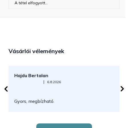
A tétel elfogyott…
Vásárlói vélemények
Hajdu Bertalan
S
Az áruház értékelése 5-ből 5 csillag.
|
6.8.2026
N
Gyors, megbízható.
k