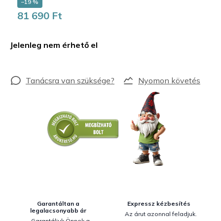
–19 %
81 690 Ft
Egységár:
Jelenleg nem érhető el
Nyomon követés
Garantáltan a
Expressz kézbesítés
legalacsonyabb ár
Az árut azonnal feladjuk.
Garantáljuk Önnek a