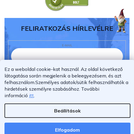
FELIRATKOZÁS HÍRLEVÉLRE
E-MAIL
Ez a weboldal cookie-kat használ. Az oldal következő
Elolvastam és megértettem az
adatvédelmi
látogatása során megjelenik a beleegyezésem, és azt
nyilatkozatot.
felhasználom.
Személyes adatok/sütik felhasználhatók a
Feliratkozás
hirdetések személyre szabásához.
További
információ
itt
.
Beállítások
Shoptet Premium készítette
Copyright 2026
Furnigo.hu
. Minden jog fenntartva.
Elfogadom