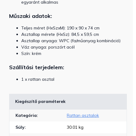
egyaránt alkalmas
Műszaki adatok:
Teljes méret (HxSzxM): 190 x 90 x 74 cm
Asztallap mérete (HxSz): 84,5 x 59,5 cm
Asztallap anyaga: WPC (fa/műanyag kombináció)
Váz anyaga: porszórt acél
Szín: krém
Szállítási terjedelem:
1 x rattan asztal
Kiegészítő paraméterek
Kategória
:
Rattan asztalok
Súly
:
30.01 kg