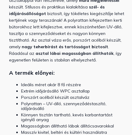
asztallappal van felszerelve, amely
műfa megjelenéssel
készült. Stílusos és praktikus kialakítása
szél- és
időjárásállóságot
biztosít, így tökéletes kiegészítője lehet
kertjének vagy teraszának! A polyrattan kifejezetten kerti
bútorokhoz lett kifejlesztve, ennek köszönhetően UV-álló,
taszítja a szennyeződéseket és nagyon könnyen
tisztítható. Az asztal váza erős, porszórt acélból készült,
amely
nagy teherbírást és tartósságot biztosít
.
Ráadásul az
asztal lábai magasságban állíthatók
, így
egyenetlen felületen is stabilan elhelyezhető.
A termék előnyei:
Ideális méret akár 8 fő részére
Extrém időjárásálló WPC asztallap
Porszórt acélból készült asztalváz
Polyrattan – UV-álló, szennyeződéstaszító,
időjárásálló
Könnyen tisztán tartható, kevés karbantartást
igénylő anyag
Magasságban állítható lábak állítócsavarokkal
Masszív kivitel, beltéri és kültéri használatra