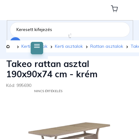
Ugrás
a
Kosár
fő
tartalomhoz
Keresés
Kezdőlap
Kerti bútorok
Kerti asztalok
Rattan asztalok
Tak
Takeo rattan asztal
190x90x74 cm - krém
Kód:
995690
A
NINCS ÉRTÉKELÉS
TERMÉK
ÁTLAGOS
ÉRTÉKELÉSE
5-
BŐL
0,0
CSILLAG.