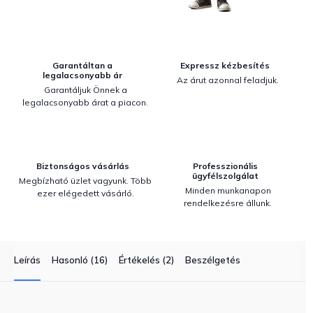
Garantáltan a
Expressz kézbesítés
legalacsonyabb ár
Az árut azonnal feladjuk.
Garantáljuk Önnek a
legalacsonyabb árat a piacon.
Biztonságos vásárlás
Professzionális
ügyfélszolgálat
Megbízható üzlet vagyunk. Több
Minden munkanapon
ezer elégedett vásárló.
rendelkezésre állunk.
Leírás
Hasonló (16)
Értékelés (2)
Beszélgetés