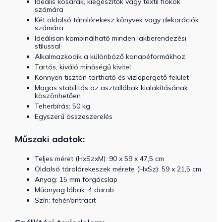
Ideális kosarak, kiegészítők vagy textil fiókok
számára
Két oldalsó tárolórekesz könyvek vagy dekorációk
számára
Ideálisan kombinálható minden lakberendezési
stílussal
Alkalmazkodik a különböző kanapéformákhoz
Tartós, kiváló minőségű kivitel
Könnyen tisztán tartható és vízlepergető felület
Magas stabilitás az asztallábak kialakításának
köszönhetően
Teherbírás: 50 kg
Egyszerű összeszerelés
Műszaki adatok:
Teljes méret (HxSzxM): 90 x 59 x 47,5 cm
Oldalsó tárolórekeszek mérete (HxSz): 59 x 21,5 cm
Anyag: 15 mm forgácslap
Műanyag lábak: 4 darab
Szín: fehér/antracit