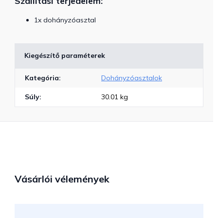
Szállítási terjedelem:
1x dohányzóasztal
Kiegészítő paraméterek
Kategória
:
Dohányzóasztalok
Súly
:
30.01 kg
Vásárlói vélemények