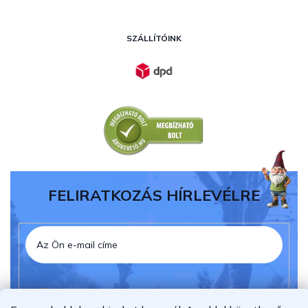
SZÁLLÍTÓINK
FELIRATKOZÁS HÍRLEVÉLRE
Elolvastam és megértettem az
adatvédelmi
nyilatkozatot.