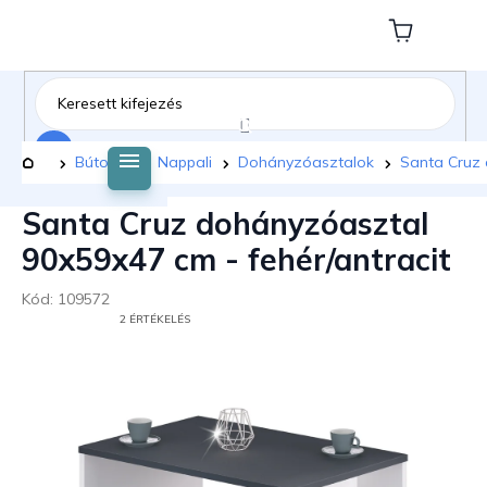
Ugrás
a
Kosár
fő
tartalomhoz
Keresés
Kezdőlap
Bútorok
Nappali
Dohányzóasztalok
Santa Cruz 
Santa Cruz dohányzóasztal
90x59x47 cm - fehér/antracit
Kód:
109572
A
2 ÉRTÉKELÉS
TERMÉK
ÁTLAGOS
ÉRTÉKELÉSE
5-
BŐL
5,0
CSILLAG.