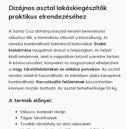
Dizájnos asztal lakáskiegészítők
praktikus elrendezéséhez
A Santa Cruz dohányzóasztal minden berendezési
stílushoz illik, a minimalista stílustól a klasszikusig, és
remekül kombinálható különböző bútorokkal.
Stabil
kialakítása
nyugalmat áraszt a helyiségben, és helyet
kínál mindennek, amit a nappaliban kéznél szeretne tartani.
A kávéscsészéket, könyveket és magazinokat elhelyezheti
a
nagy tárolófelületeken és oldalsó polcokon
. Az asztal
minden oldalról használható, és bármilyen alakú kanapéval
kombinálható.
Karcolásálló felületének
köszönhetően
könnyen tisztán tartható. Az asztal terhelhetősége 50 kg.
A termék előnyei:
Stílusos, kompakt dizájn
Tágas tárolóhelyek
További tárolóhely az alsó rekeszben