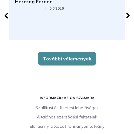
Herczeg Ferenc
B
Az áruház értékelése 5-ből 5 csillag.
|
5.8.2026
J
k
További vélemények
L
á
INFORMÁCIÓ AZ ÖN SZÁMÁRA
b
Szállítási és fizetési lehetőségek
l
Általános szerződési feltételek
é
c
Elállási nyilatkozat formanyomtatvány