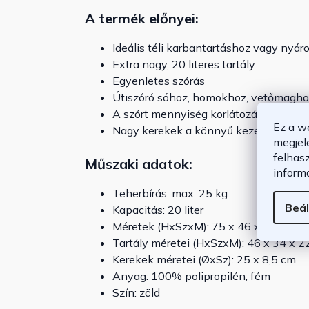
A termék előnyei:
Ideális téli karbantartáshoz vagy nyár
Extra nagy, 20 literes tartály
Egyenletes szórás
Útiszóró sóhoz, homokhoz, vetőmagho
A szórt mennyiség korlátozása a fogan
Ez a w
Nagy kerekek a könnyű kezelhetőségé
megjel
felhas
Műszaki adatok:
inform
Teherbírás: max. 25 kg
Beál
Kapacitás: 20 liter
Méretek (HxSzxM): 75 x 46 x 105 cm
Tartály méretei (HxSzxM): 46 x 34 x 2
Kerekek méretei (ØxSz): 25 x 8,5 cm
Anyag: 100% polipropilén; fém
Szín: zöld