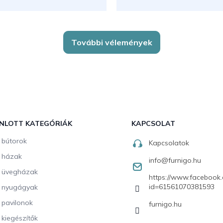
További vélemények
NLOTT KATEGÓRIÁK
KAPCSOLAT
i bútorok
Kapcsolatok
i házak
info
@
furnigo.hu
i üvegházak
https://www.facebook.
id=61561070381593
i nyugágyak
i pavilonok
furnigo.hu
i kiegészítők