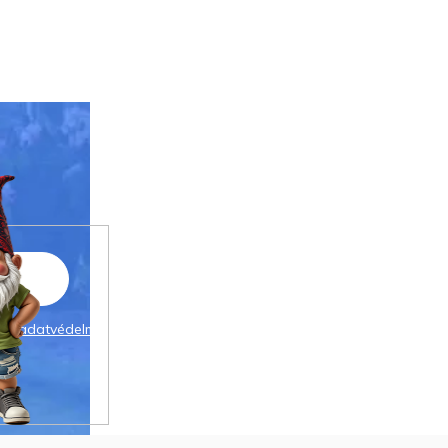
 az
adatvédelmi