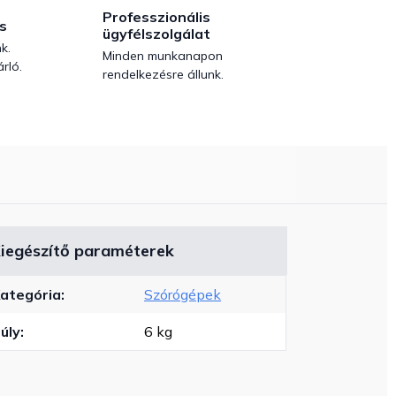
Professzionális
s
ügyfélszolgálat
k.
Minden munkanapon
rló.
rendelkezésre állunk.
iegészítő paraméterek
ategória
:
Szórógépek
úly
:
6 kg