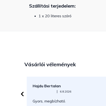
Szállítási terjedelem:
1 x 20 literes szóró
Vásárlói vélemények
Hajdu Bertalan
Az áruház értékelése 5-ből 5 csillag.
|
6.8.2026
Gyors, megbízható.