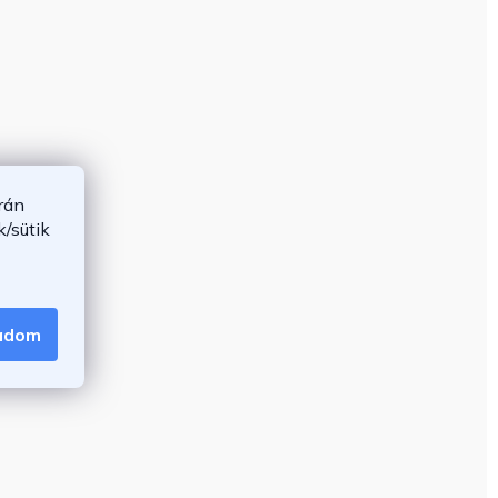
rán
/sütik
gadom