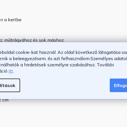
on a kertbe
z, műtrágyához és sok máshoz
tyún lévő vezérlőkarral
eboldal cookie-kat használ. Az oldal következő látogatása so
rt
enik a beleegyezésem, és azt felhasználom.
Személyes adatok
ználhatók a hirdetések személyre szabásához.
További
áció
itt
.
lítások
Elfo
2 cm