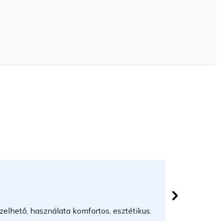
Herczeg
 csillag.
Az áruház
elhető, használata komfortos, esztétikus.