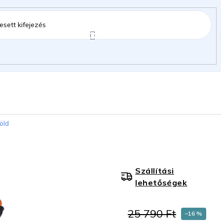
ztartás
Kerti kiegészítők
Gyermekeknek
zöld
gok
Szállítási
lehetőségek
25 790 Ft
–16 %