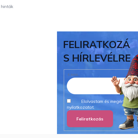
 hinták
FELIRATKOZÁ
S HÍRLEVÉLRE
E-MAIL
Elolvastam és megértettem
nyilatkozatot.
Feliratkozás