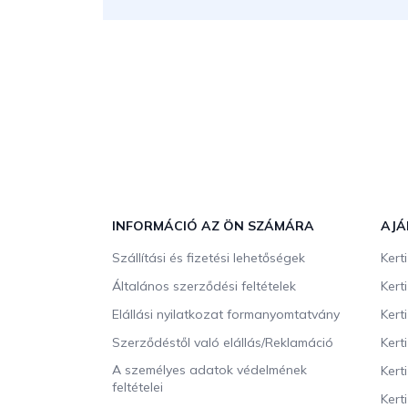
L
á
b
INFORMÁCIÓ AZ ÖN SZÁMÁRA
AJÁ
l
Szállítási és fizetési lehetőségek
Kert
é
c
Általános szerződési feltételek
Kert
Elállási nyilatkozat formanyomtatvány
Kert
Szerződéstől való elállás/Reklamáció
Kert
A személyes adatok védelmének
Kert
feltételei
Kert