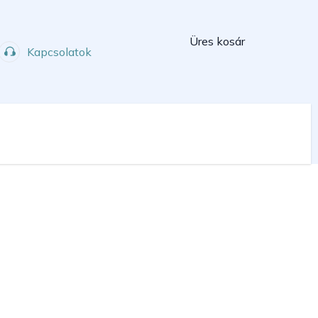
Kosár
Üres kosár
Kapcsolatok
Műhely
Sport