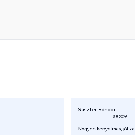
Suszter Sándor
Az áruház értékelése 5-ből 5
|
6.8.2026
Nagyon kényelmes, jól kez