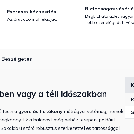
Biztonságos vásárlá
Expressz kézbesítés
Megbízható üzlet vagyun
Az árut azonnal feladjuk.
Több ezer elégedett vásá
Beszélgetés
K
tben vagy a téli időszakban
K
 teszi a
gyors és hatékony
műtrágya, vetőmag, homok
S
egkönnyítik a haladást még nehéz terepen, például
Sokoldalú szóró robusztus szerkezettel és tartóssággal.