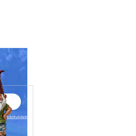
 az
adatvédelmi