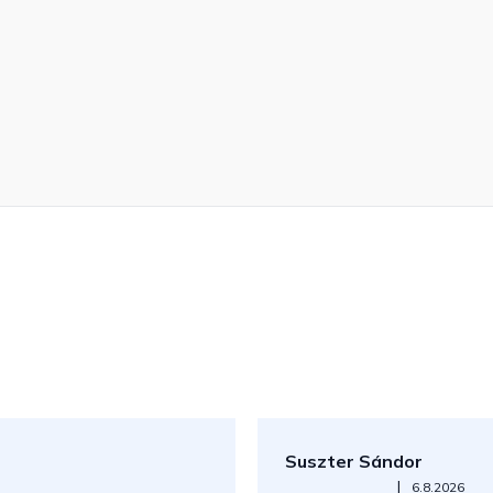
Suszter Sándor
Az áruház értékelése 5-ből 5
|
6.8.2026