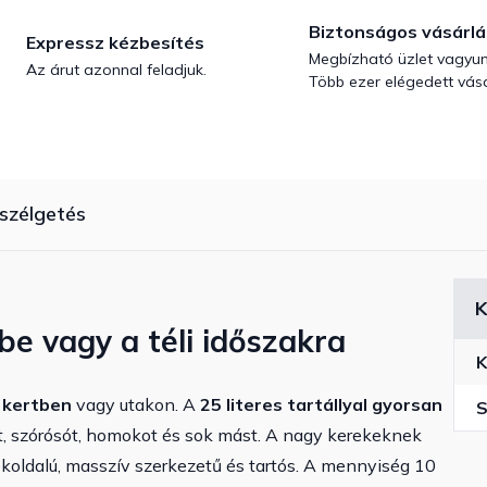
Biztonságos vásárlá
Expressz kézbesítés
Megbízható üzlet vagyun
Az árut azonnal feladjuk.
Több ezer elégedett vásá
szélgetés
K
tbe vagy a téli időszakra
K
a
kertben
vagy utakon. A
25 literes tartállyal
gyorsan
S
, szórósót, homokot és sok mást. A nagy kerekeknek
oldalú, masszív szerkezetű és tartós. A mennyiség 10