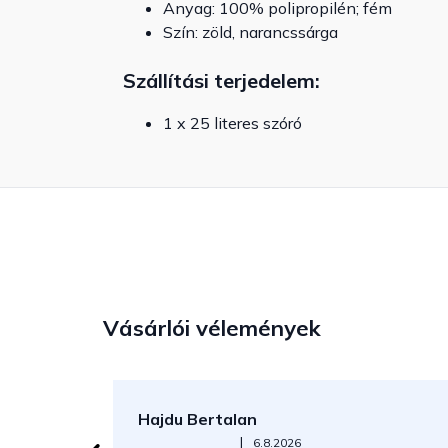
Anyag: 100% polipropilén; fém
Szín: zöld, narancssárga
Szállítási terjedelem:
1 x 25 literes szóró
Vásárlói vélemények
Hajdu Bertalan
Az áruház értékelése 5-ből 5 csillag.
|
6.8.2026