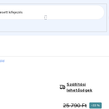
ztartás
Kerti kiegészítők
Gyermekeknek
zöld
gok
Szállítási
lehetőségek
25 790 Ft
–33 %