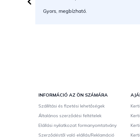
Gyors, megbízható.
L
á
b
INFORMÁCIÓ AZ ÖN SZÁMÁRA
AJÁ
l
Szállítási és fizetési lehetőségek
Kert
é
c
Általános szerződési feltételek
Kert
Elállási nyilatkozat formanyomtatvány
Kert
Szerződéstől való elállás/Reklamáció
Kert