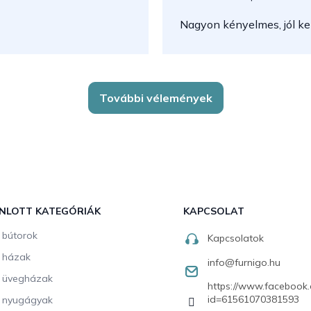
Nagyon kényelmes, jól kez
További vélemények
NLOTT KATEGÓRIÁK
KAPCSOLAT
i bútorok
Kapcsolatok
i házak
info
@
furnigo.hu
i üvegházak
https://www.facebook.
id=61561070381593
i nyugágyak