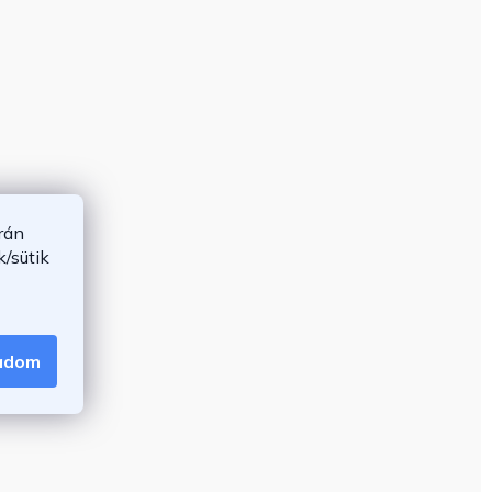
rán
/sütik
gadom