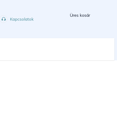
Kosár
Üres kosár
Kapcsolatok
Műhely
Sport