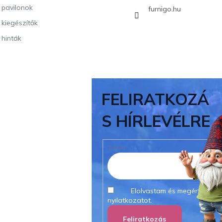
i pavilonok
furnigo.hu
i kiegészítők
 hinták
FELIRATKOZÁ
S HÍRLEVÉLRE
E-MAIL
Elolvastam és megértettem
nyilatkozatot.
Feliratkozás