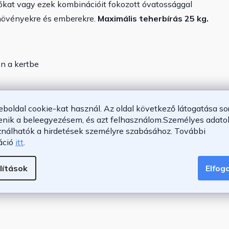
rtókat vagy ezek kombinációit fokozott óvatossággal
 növényekre és emberekre.
Maximális teherbírás 25 kg.
on a kertbe
z, műtrágyához és sok máshoz
eboldal cookie-kat használ. Az oldal következő látogatása so
tyún lévő vezérlőkarral
enik a beleegyezésem, és azt felhasználom.
Személyes adatok
rt
ználhatók a hirdetések személyre szabásához.
További
áció
itt
.
lítások
Elfo
2 cm