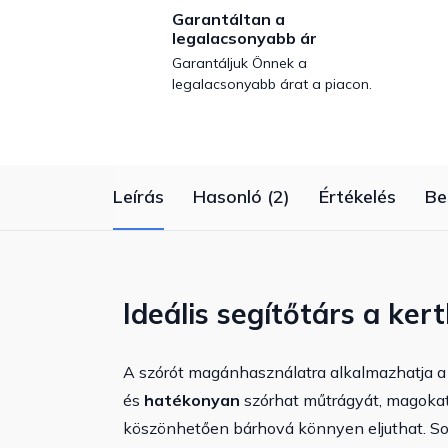
Garantáltan a
legalacsonyabb ár
Garantáljuk Önnek a
legalacsonyabb árat a piacon.
Leírás
Hasonló (2)
Értékelés
Be
Ideális segítőtárs a ker
A szórót magánhasználatra alkalmazhatja 
és
hatékonyan
szórhat műtrágyát, magokat
köszönhetően bárhová könnyen eljuthat. Sok