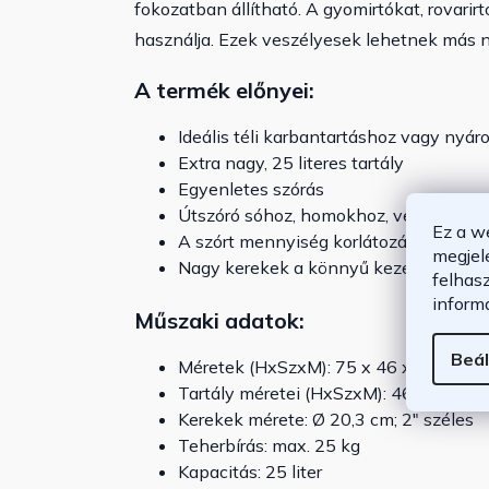
fokozatban állítható. A gyomirtókat, rovari
használja. Ezek veszélyesek lehetnek más
A termék előnyei:
Ideális téli karbantartáshoz vagy nyár
Extra nagy, 25 literes tartály
Egyenletes szórás
Útszóró sóhoz, homokhoz, vetőmagho
Ez a w
A szórt mennyiség korlátozása a fogan
megjel
Nagy kerekek a könnyű kezelhetőségé
felhas
inform
Műszaki adatok:
Beál
Méretek (HxSzxM): 75 x 46 x 105 cm
Tartály méretei (HxSzxM): 46 x 34 x 2
Kerekek mérete: Ø 20,3 cm; 2" széles
Teherbírás: max. 25 kg
Kapacitás: 25 liter