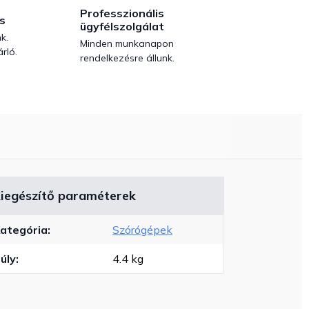
Professzionális
s
ügyfélszolgálat
k.
Minden munkanapon
rló.
rendelkezésre állunk.
iegészítő paraméterek
ategória
:
Szórógépek
úly
:
4.4 kg