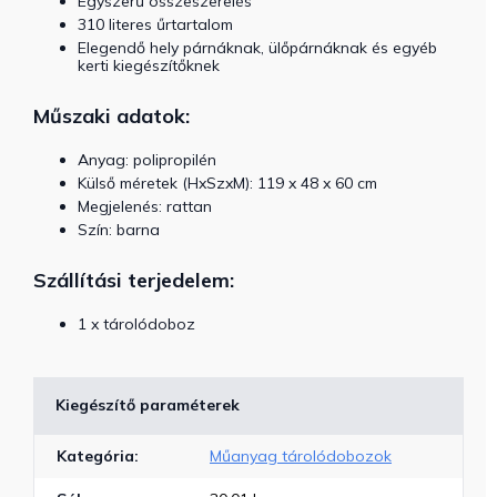
Egyszerű összeszerelés
310 literes űrtartalom
Elegendő hely párnáknak, ülőpárnáknak és egyéb
kerti kiegészítőknek
Műszaki adatok:
Anyag: polipropilén
Külső méretek (HxSzxM): 119 x 48 x 60 cm
Megjelenés: rattan
Szín: barna
Szállítási terjedelem:
1 x tárolódoboz
Kiegészítő paraméterek
Kategória
:
Műanyag tárolódobozok