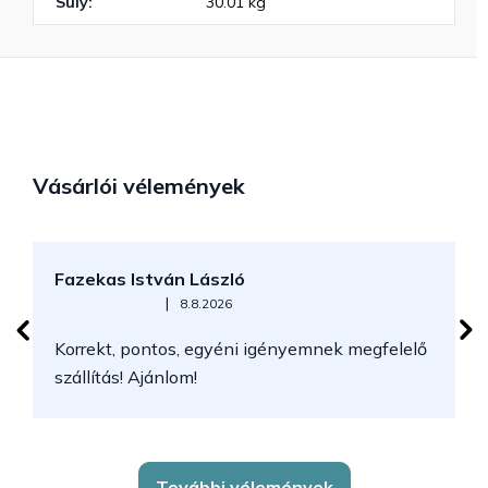
Súly
:
30.01 kg
Vásárlói vélemények
Fazekas István László
H
Az áruház értékelése 5-ből 5 csillag.
|
8.8.2026
Korrekt, pontos, egyéni igényemnek megfelelő
szállítás! Ajánlom!
G
További vélemények