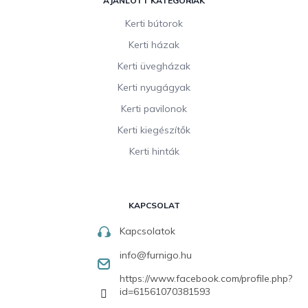
AJÁNLOTT KATEGÓRIÁK
Kerti bútorok
Kerti házak
Kerti üvegházak
Kerti nyugágyak
Kerti pavilonok
Kerti kiegészítők
Kerti hinták
KAPCSOLAT
Kapcsolatok
info
@
furnigo.hu
https://www.facebook.com/profile.php?
id=61561070381593