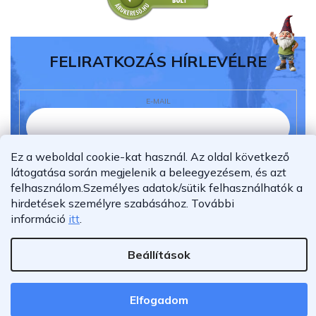
FELIRATKOZÁS HÍRLEVÉLRE
E-MAIL
Ez a weboldal cookie-kat használ. Az oldal következő
Elolvastam és megértettem az
adatvédelmi
látogatása során megjelenik a beleegyezésem, és azt
nyilatkozatot.
felhasználom.
Személyes adatok/sütik felhasználhatók a
Feliratkozás
hirdetések személyre szabásához.
További
információ
itt
.
Beállítások
Shoptet Premium készítette
Copyright 2026
Furnigo.hu
. Minden jog fenntartva.
Elfogadom