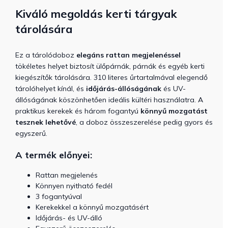
Kiváló megoldás kerti tárgyak
tárolására
Ez a tárolódoboz
elegáns rattan megjelenéssel
tökéletes helyet biztosít ülőpárnák, párnák és egyéb kerti
kiegészítők tárolására.
310 literes űrtartalmával elegendő
tárolóhelyet kínál, és
időjárás-állóságának
és UV-
állóságának köszönhetően ideális kültéri használatra. A
praktikus kerekek és három fogantyú
könnyű mozgatást
tesznek lehetővé
, a doboz összeszerelése pedig gyors és
egyszerű.
A termék előnyei:
Rattan megjelenés
Könnyen nyitható fedél
3 fogantyúval
Kerekekkel a könnyű mozgatásért
Időjárás- és UV-álló