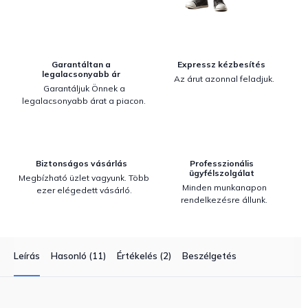
Garantáltan a
Expressz kézbesítés
legalacsonyabb ár
Az árut azonnal feladjuk.
Garantáljuk Önnek a
legalacsonyabb árat a piacon.
Biztonságos vásárlás
Professzionális
ügyfélszolgálat
Megbízható üzlet vagyunk. Több
Minden munkanapon
ezer elégedett vásárló.
rendelkezésre állunk.
Leírás
Hasonló (11)
Értékelés (2)
Beszélgetés