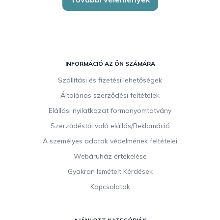
L
á
INFORMÁCIÓ AZ ÖN SZÁMÁRA
b
Szállítási és fizetési lehetőségek
l
Általános szerződési feltételek
é
c
Elállási nyilatkozat formanyomtatvány
Szerződéstől való elállás/Reklamáció
A személyes adatok védelmének feltételei
Webáruház értékelése
Gyakran Ismételt Kérdések
Kapcsolatok