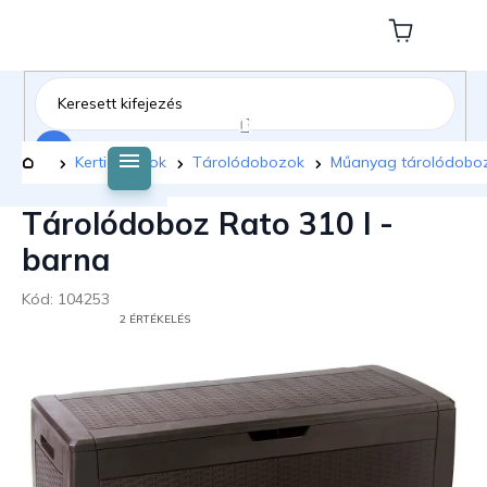
Ugrás
a
Kosár
fő
tartalomhoz
Keresés
Kezdőlap
Kerti bútorok
Tárolódobozok
Műanyag tárolódobo
Tárolódoboz Rato 310 l -
barna
Kód:
104253
A
2 ÉRTÉKELÉS
TERMÉK
ÁTLAGOS
ÉRTÉKELÉSE
5-
BŐL
5,0
CSILLAG.