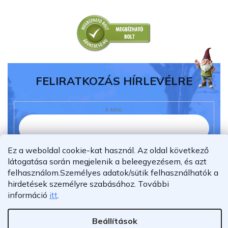
FELIRATKOZÁS HÍRLEVÉLRE
E-MAIL
Ez a weboldal cookie-kat használ. Az oldal következő
Elolvastam és megértettem az
adatvédelmi
látogatása során megjelenik a beleegyezésem, és azt
nyilatkozatot.
felhasználom.
Személyes adatok/sütik felhasználhatók a
Feliratkozás
hirdetések személyre szabásához.
További
információ
itt
.
Beállítások
Shoptet Premium készítette