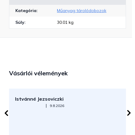
Kategória
:
Műanyag tárolódobozok
Súly
:
30.01 kg
Vásárlói vélemények
Istvánné Jezsoviczki
R
Az áruház értékelése 5-ből 5 csillag.
|
9.8.2026