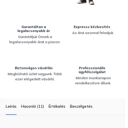
Garantáltan a
Expressz kézbesítés
legalacsonyabb ár
Az árut azonnal feladjuk.
Garantáljuk Önnek a
legalacsonyabb árat a piacon.
Biztonságos vásárlás
Professzionális
ügyfélszolgálat
Megbízható üzlet vagyunk. Több
Minden munkanapon
ezer elégedett vásárló.
rendelkezésre állunk.
Leírás
Hasonló (11)
Értékelés
Beszélgetés