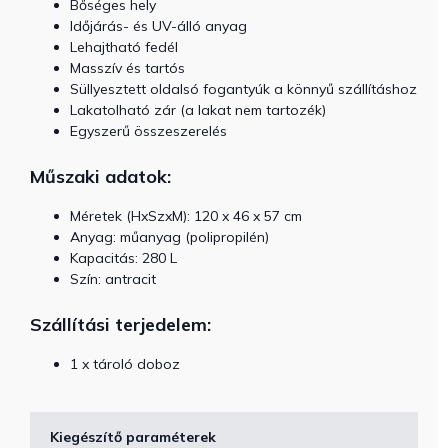
Bőséges hely
Időjárás- és UV-álló anyag
Lehajtható fedél
Masszív és tartós
Süllyesztett oldalsó fogantyúk a könnyű szállításhoz
Lakatolható zár (a lakat nem tartozék)
Egyszerű összeszerelés
Műszaki adatok:
Méretek (HxSzxM): 120 x 46 x 57 cm
Anyag: műanyag (polipropilén)
Kapacitás: 280 L
Szín: antracit
Szállítási terjedelem:
1 x tároló doboz
Kiegészítő paraméterek