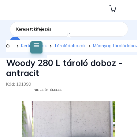
Ugrás
a
Kosár
fő
tartalomhoz
Keresés
Kezdőlap
Kerti bútorok
Tárolódobozok
Műanyag tárolódobo
Woody 280 L tároló doboz -
antracit
Kód:
191390
A
NINCS ÉRTÉKELÉS
TERMÉK
ÁTLAGOS
ÉRTÉKELÉSE
5-
BŐL
0,0
CSILLAG.