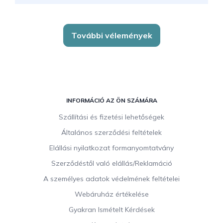
További vélemények
L
á
INFORMÁCIÓ AZ ÖN SZÁMÁRA
b
Szállítási és fizetési lehetőségek
l
Általános szerződési feltételek
é
c
Elállási nyilatkozat formanyomtatvány
Szerződéstől való elállás/Reklamáció
A személyes adatok védelmének feltételei
Webáruház értékelése
Gyakran Ismételt Kérdések