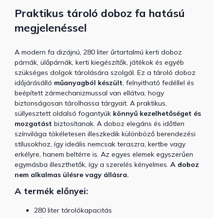
Praktikus tároló doboz fa hatású
megjelenéssel
A modern fa dizájnú, 280 liter űrtartalmú kerti doboz
párnák, ülőpárnák, kerti kiegészítők, játékok és egyéb
szükséges dolgok tárolására szolgál. Ez a tároló doboz
időjárásálló
műanyagból készült
, felnyitható fedéllel és
beépített zármechanizmussal van ellátva, hogy
biztonságosan tárolhassa tárgyait. A praktikus,
süllyesztett oldalsó fogantyúk
könnyű kezelhetőséget és
mozgatást
biztosítanak. A doboz elegáns és időtlen
színvilága tökéletesen illeszkedik különböző berendezési
stílusokhoz, így ideális nemcsak teraszra, kertbe vagy
erkélyre, hanem beltérre is. Az egyes elemek egyszerűen
egymásba illeszthetők, így a szerelés kényelmes.
A doboz
nem alkalmas ülésre vagy állásra.
A termék előnyei:
280 liter tárolókapacitás