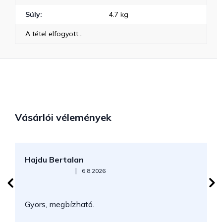
Súly
:
4.7 kg
A tétel elfogyott…
Vásárlói vélemények
Hajdu Bertalan
S
Az áruház értékelése 5-ből 5 csillag.
|
6.8.2026
N
Gyors, megbízható.
k