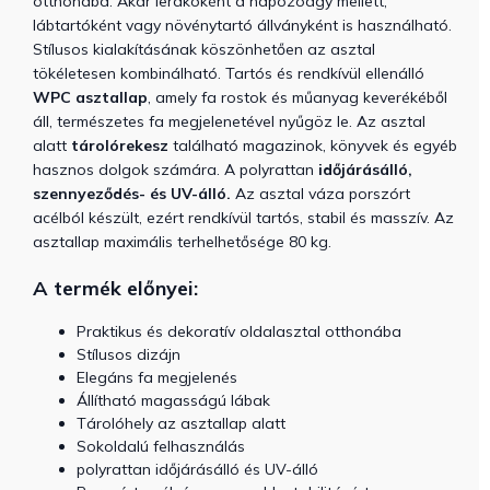
otthonába. Akár lerakóként a napozóágy mellett,
lábtartóként vagy növénytartó állványként is használható.
Stílusos kialakításának köszönhetően az asztal
tökéletesen kombinálható. Tartós és rendkívül ellenálló
WPC asztallap
, amely fa rostok és műanyag keverékéből
áll, természetes fa megjelenetével nyűgöz le. Az asztal
alatt
tárolórekesz
található magazinok, könyvek és egyéb
hasznos dolgok számára. A polyrattan
időjárásálló,
szennyeződés- és UV-álló.
Az asztal váza porszórt
acélból készült, ezért rendkívül tartós, stabil és masszív. Az
asztallap maximális terhelhetősége 80 kg.
A termék előnyei:
Praktikus és dekoratív oldalasztal otthonába
Stílusos dizájn
Elegáns fa megjelenés
Állítható magasságú lábak
Tárolóhely az asztallap alatt
Sokoldalú felhasználás
polyrattan időjárásálló és UV-álló