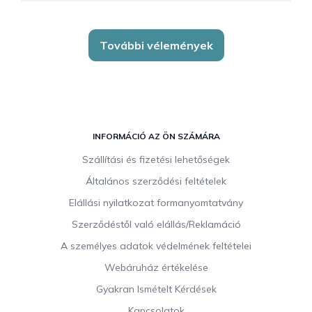
További vélemények
L
á
INFORMÁCIÓ AZ ÖN SZÁMÁRA
b
Szállítási és fizetési lehetőségek
l
Általános szerződési feltételek
é
c
Elállási nyilatkozat formanyomtatvány
Szerződéstől való elállás/Reklamáció
A személyes adatok védelmének feltételei
Webáruház értékelése
Gyakran Ismételt Kérdések
Kapcsolatok