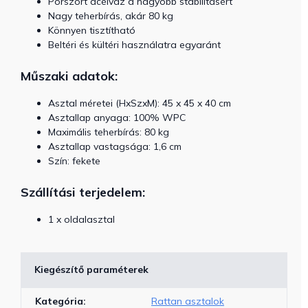
Porszórt acélváz a nagyobb stabilitásért
Nagy teherbírás, akár 80 kg
Könnyen tisztítható
Beltéri és kültéri használatra egyaránt
Műszaki adatok:
Asztal méretei (HxSzxM): 45 x 45 x 40 cm
Asztallap anyaga: 100% WPC
Maximális teherbírás: 80 kg
Asztallap vastagsága: 1,6 cm
Szín: fekete
Szállítási terjedelem:
1 x oldalasztal
Kiegészítő paraméterek
Kategória
:
Rattan asztalok