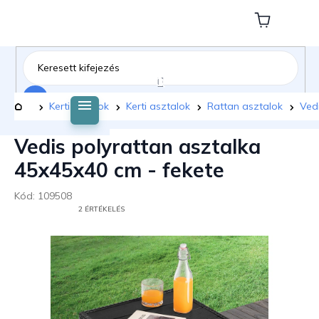
Ugrás
a
Kosár
fő
tartalomhoz
Keresés
Kezdőlap
Kerti bútorok
Kerti asztalok
Rattan asztalok
Ved
Vedis polyrattan asztalka
45x45x40 cm - fekete
Kód:
109508
A
2 ÉRTÉKELÉS
TERMÉK
ÁTLAGOS
ÉRTÉKELÉSE
5-
BŐL
5,0
CSILLAG.