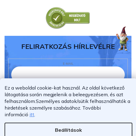
FELIRATKOZÁS HÍRLEVÉLRE
E-MAIL
Ez a weboldal cookie-kat használ. Az oldal következő
Elolvastam és megértettem az
adatvédelmi
látogatása során megjelenik a beleegyezésem, és azt
nyilatkozatot.
felhasználom.
Személyes adatok/sütik felhasználhatók a
Feliratkozás
hirdetések személyre szabásához.
További
információ
itt
.
Beállítások
Shoptet Premium készítette