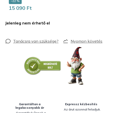
–22 %
15 090 Ft
Egységár:
Jelenleg nem érhető el
Nyomon követés
Garantáltan a
Expressz kézbesítés
legalacsonyabb ár
Az árut azonnal feladjuk.
Garantáljuk Önnek a