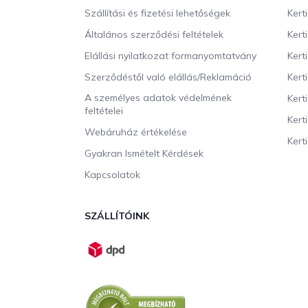
l
Szállítási és fizetési lehetőségek
Kert
é
c
Általános szerződési feltételek
Kert
Elállási nyilatkozat formanyomtatvány
Kert
Szerződéstől való elállás/Reklamáció
Kert
A személyes adatok védelmének
Kert
feltételei
Kert
Webáruház értékelése
Kerti
Gyakran Ismételt Kérdések
Kapcsolatok
SZÁLLÍTÓINK