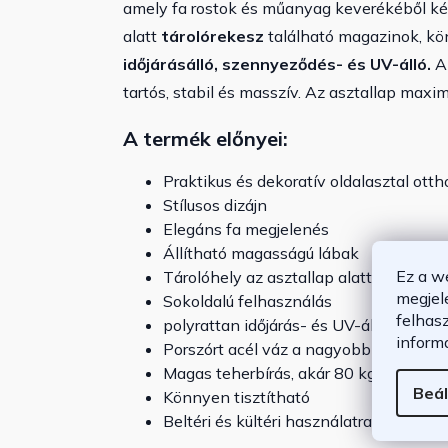
amely fa rostok és műanyag keverékéből kész
alatt
tárolórekesz
található magazinok, kö
időjárásálló, szennyeződés- és UV-álló.
Az
tartós, stabil és masszív. Az asztallap maxi
A termék előnyei:
Praktikus és dekoratív oldalasztal ott
Stílusos dizájn
Elegáns fa megjelenés
Állítható magasságú lábak
Ez a w
Tárolóhely az asztallap alatt
megjel
Sokoldalú felhasználás
felhas
polyrattan időjárás- és UV-álló
inform
Porszórt acél váz a nagyobb stabilitás
Magas teherbírás, akár 80 kg
Beál
Könnyen tisztítható
Beltéri és kültéri használatra egyaránt