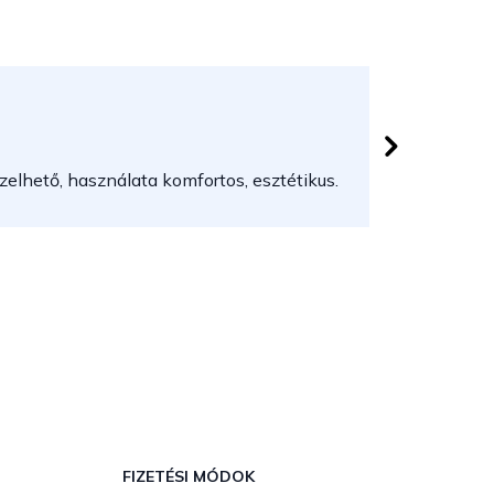
Herczeg
 csillag.
Az áruház
elhető, használata komfortos, esztétikus.
FIZETÉSI MÓDOK