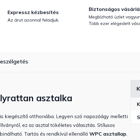
Biztonságos vásárlá
Expressz kézbesítés
Megbízható üzlet vagyun
Az árut azonnal feladjuk.
Több ezer elégedett vásá
eszélgetés
K
olyrattan asztalka
K
ális kiegészítő otthonába. Legyen szó napozóágy melletti
S
llványról, ez az asztal tökéletes választás. Stílusos
álható. Tartós és rendkívül ellenálló
WPC asztallap
,