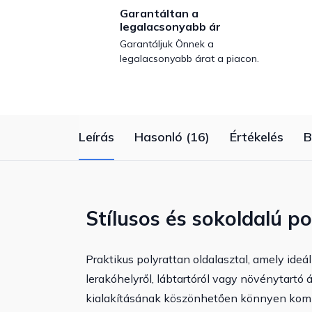
Garantáltan a
legalacsonyabb ár
Garantáljuk Önnek a
legalacsonyabb árat a piacon.
Leírás
Hasonló (16)
Értékelés
B
Stílusos és sokoldalú p
Praktikus polyrattan oldalasztal, amely ide
lerakóhelyről, lábtartóról vagy növénytartó á
kialakításának köszönhetően könnyen kombin