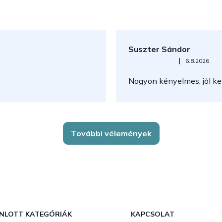
Suszter Sándor
Az áruház értékelése 5-ből 5
|
6.8.2026
Nagyon kényelmes, jól kez
További vélemények
NLOTT KATEGÓRIÁK
KAPCSOLAT