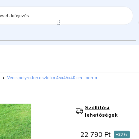
ztartás
Kerti kiegészítők
Gyermekeknek
Vedis polyrattan asztalka 45x45x40 cm - barna
gok
Szállítási
lehetőségek
22 790 Ft
–28 %