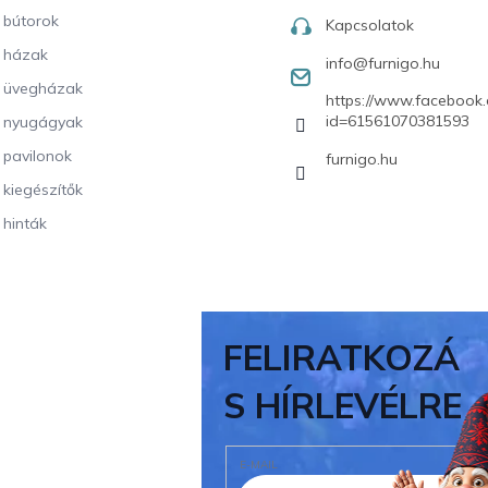
i bútorok
Kapcsolatok
i házak
info
@
furnigo.hu
i üvegházak
https://www.facebook.
id=61561070381593
i nyugágyak
i pavilonok
furnigo.hu
i kiegészítők
 hinták
FELIRATKOZÁ
S HÍRLEVÉLRE
E-MAIL