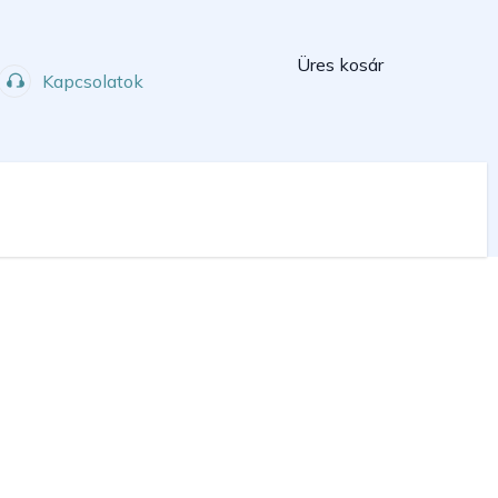
Kosár
Üres kosár
Kapcsolatok
Műhely
Sport