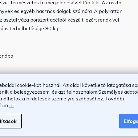
ül, természetes fa megjelenésével tűnik ki. Az asztal
nyvek és egyéb hasznos dolgok számára. A polyrattan
 asztal váza porszórt acélból készült, ezért rendkívül
mális terhelhetősége 80 kg.
honába
eboldal cookie-kat használ. Az oldal következő látogatása so
enik a beleegyezésem, és azt felhasználom.
Személyes adatok
ználhatók a hirdetések személyre szabásához.
További
áció
itt
.
ért
lítások
Elfo