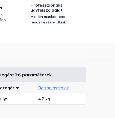
Professzionális
s
ügyfélszolgálat
k.
Minden munkanapon
rló.
rendelkezésre állunk.
iegészítő paraméterek
ategória
:
Rattan asztalok
úly
:
4.7 kg