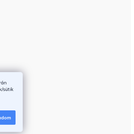
rán
/sütik
gadom