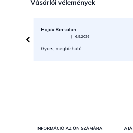
Vásárlói vélemények
Hajdu Bertalan
Az áruház értékelése 5-ből 5 csillag.
|
6.8.2026
Gyors, megbízható.
L
á
b
INFORMÁCIÓ AZ ÖN SZÁMÁRA
AJÁ