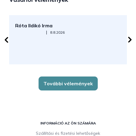
Róta Ildikó Irma
P
Az áruház értékelése 5-ből 5 csillag.
|
8.8.2026
További vélemények
L
á
INFORMÁCIÓ AZ ÖN SZÁMÁRA
b
Szállítási és fizetési lehetőségek