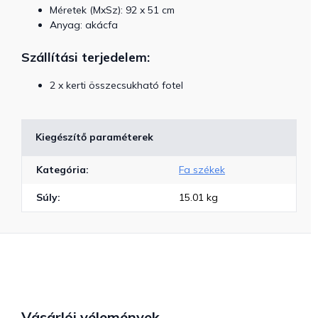
Méretek (MxSz): 92 x 51 cm
Anyag: akácfa
Szállítási terjedelem:
2 x kerti összecsukható fotel
Kiegészítő paraméterek
Kategória
:
Fa székek
Súly
:
15.01 kg
Vásárlói vélemények