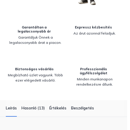
Garantáltan a
Expressz kézbesítés
legalacsonyabb ár
Az árut azonnal feladjuk.
Garantáljuk Önnek a
legalacsonyabb árat a piacon.
Biztonságos vásárlás
Professzionális
ügyfélszolgálat
Megbízható üzlet vagyunk. Több
Minden munkanapon
ezer elégedett vásárló.
rendelkezésre állunk.
Leírás
Hasonló (13)
Értékelés
Beszélgetés