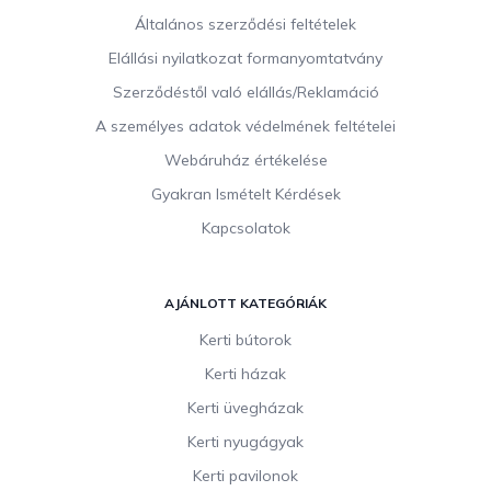
l
Általános szerződési feltételek
é
c
Elállási nyilatkozat formanyomtatvány
Szerződéstől való elállás/Reklamáció
A személyes adatok védelmének feltételei
Webáruház értékelése
Gyakran Ismételt Kérdések
Kapcsolatok
AJÁNLOTT KATEGÓRIÁK
Kerti bútorok
Kerti házak
Kerti üvegházak
Kerti nyugágyak
Kerti pavilonok