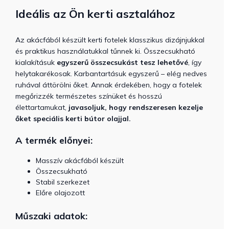
Ideális az Ön kerti asztalához
Az akácfából készült kerti fotelek klasszikus dizájnjukkal
és praktikus használatukkal tűnnek ki. Összecsukható
kialakításuk
egyszerű összecsukást tesz lehetővé
, így
helytakarékosak. Karbantartásuk egyszerű – elég nedves
ruhával áttörölni őket. Annak érdekében, hogy a fotelek
megőrizzék természetes színüket és hosszú
élettartamukat,
javasoljuk, hogy rendszeresen kezelje
őket speciális kerti bútor olajjal.
A termék előnyei:
Masszív akácfából készült
Összecsukható
Stabil szerkezet
Előre olajozott
Műszaki adatok: