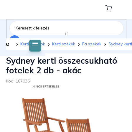
Ugrás
a
Kosár
fő
tartalomhoz
Keresés
Kezdőlap
Kerti bútorok
Kerti székek
Fa székek
Sydney kert
Sydney kerti összecsukható
fotelek 2 db - akác
Kód:
107036
A
NINCS ÉRTÉKELÉS
TERMÉK
ÁTLAGOS
ÉRTÉKELÉSE
5-
BŐL
0,0
CSILLAG.