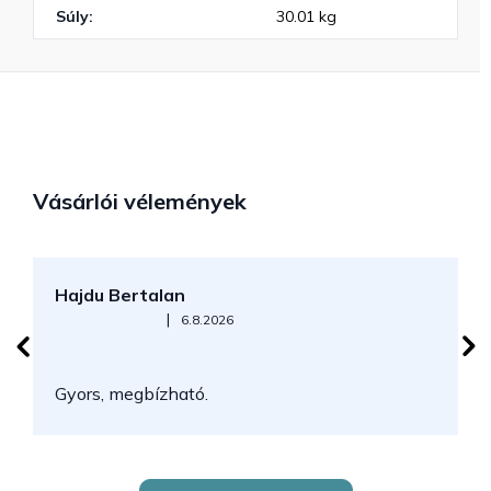
Súly
:
30.01 kg
Vásárlói vélemények
Hajdu Bertalan
S
Az áruház értékelése 5-ből 5 csillag.
|
6.8.2026
N
Gyors, megbízható.
k