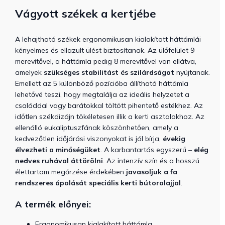
Vágyott székek a kertjébe
A lehajtható székek ergonomikusan kialakított háttámlái
kényelmes és ellazult ülést biztosítanak. Az ülőfelület 9
merevítővel, a háttámla pedig 8 merevítővel van ellátva,
amelyek
szükséges stabilitást és szilárdságot
nyújtanak.
Emellett az 5 különböző pozícióba állítható háttámla
lehetővé teszi, hogy megtalálja az ideális helyzetet a
családdal vagy barátokkal töltött pihentető estékhez. Az
időtlen székdizájn tökéletesen illik a kerti asztalokhoz. Az
ellenálló eukaliptuszfának köszönhetően, amely a
kedvezőtlen időjárási viszonyokat is jól bírja,
évekig
élvezheti a minőségüket
. A karbantartás egyszerű –
elég
nedves ruhával áttörölni
. Az intenzív szín és a hosszú
élettartam megőrzése érdekében
javasoljuk a fa
rendszeres ápolását speciális kerti bútorolajjal
.
A termék előnyei:
Ergonomikusan kialakított háttámla