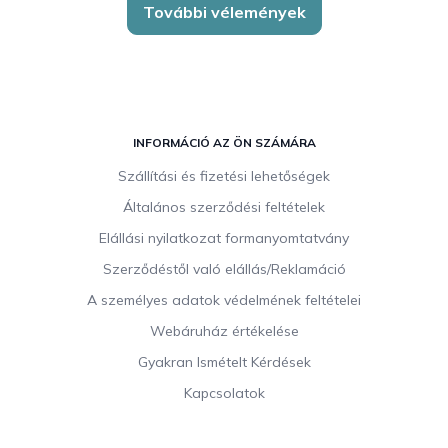
További vélemények
L
á
INFORMÁCIÓ AZ ÖN SZÁMÁRA
b
Szállítási és fizetési lehetőségek
l
Általános szerződési feltételek
é
c
Elállási nyilatkozat formanyomtatvány
Szerződéstől való elállás/Reklamáció
A személyes adatok védelmének feltételei
Webáruház értékelése
Gyakran Ismételt Kérdések
Kapcsolatok