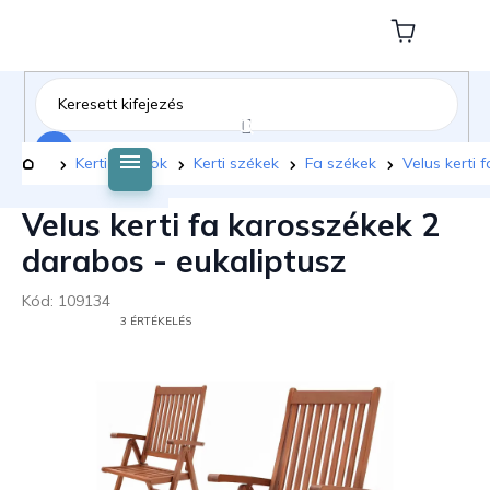
Ugrás
a
Kosár
fő
tartalomhoz
Keresés
Kezdőlap
Kerti bútorok
Kerti székek
Fa székek
Velus kerti 
Velus kerti fa karosszékek 2
darabos - eukaliptusz
Kód:
109134
A
3 ÉRTÉKELÉS
TERMÉK
ÁTLAGOS
ÉRTÉKELÉSE
5-
BŐL
5,0
CSILLAG.