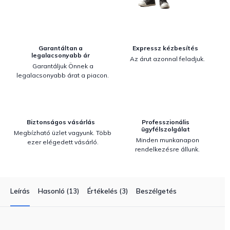
Garantáltan a
Expressz kézbesítés
legalacsonyabb ár
Az árut azonnal feladjuk.
Garantáljuk Önnek a
legalacsonyabb árat a piacon.
Biztonságos vásárlás
Professzionális
ügyfélszolgálat
Megbízható üzlet vagyunk. Több
Minden munkanapon
ezer elégedett vásárló.
rendelkezésre állunk.
Leírás
Hasonló (13)
Értékelés (3)
Beszélgetés