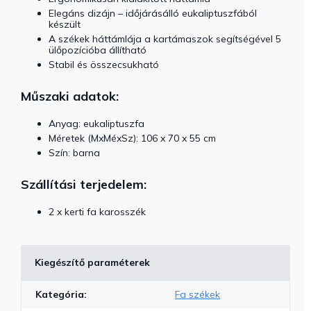
Elegáns dizájn – időjárásálló eukaliptuszfából
készült
A székek háttámlája a kartámaszok segítségével 5
ülőpozícióba állítható
Stabil és összecsukható
Műszaki adatok:
Anyag: eukaliptuszfa
Méretek (MxMéxSz): 106 x 70 x 55 cm
Szín: barna
Szállítási terjedelem:
2 x kerti fa karosszék
Kiegészítő paraméterek
Kategória
:
Fa székek