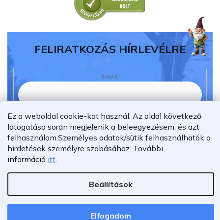
FELIRATKOZÁS HÍRLEVÉLRE
E-MAIL
Ez a weboldal cookie-kat használ. Az oldal következő
Elolvastam és megértettem az
adatvédelmi
látogatása során megjelenik a beleegyezésem, és azt
nyilatkozatot.
felhasználom.
Személyes adatok/sütik felhasználhatók a
Feliratkozás
hirdetések személyre szabásához.
További
információ
itt
.
Beállítások
Shoptet Premium készítette
Copyright 2026
Furnigo.hu
. Minden jog fenntartva.
Elfogadom