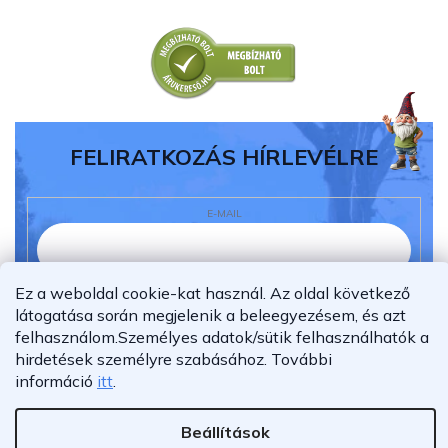
FELIRATKOZÁS HÍRLEVÉLRE
E-MAIL
Ez a weboldal cookie-kat használ. Az oldal következő
Elolvastam és megértettem az
adatvédelmi
látogatása során megjelenik a beleegyezésem, és azt
nyilatkozatot.
felhasználom.
Személyes adatok/sütik felhasználhatók a
Feliratkozás
hirdetések személyre szabásához.
További
információ
itt
.
Beállítások
Shoptet Premium készítette