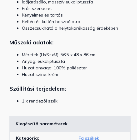
Időjárásálló, masszív eukaliptuszfa
Erős szerkezet
Kényelmes és tartós
Beltéri és kültéri használatra
Összecsukható a helytakarékosság érdekében
Műszaki adatok:
Méretek (HxSzxM): 56,5 x 48 x 86 cm
Anyag: eukaliptuszfa
Huzat anyaga: 100% poliészter
Huzat színe: krém
Szállítási terjedelem:
1 x rendezői szék
Kiegészítő paraméterek
Kategória
:
Fa székek