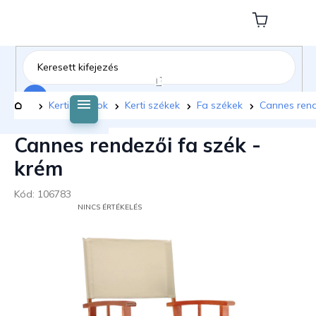
Ugrás
a
Kosár
fő
tartalomhoz
Keresés
Kezdőlap
Kerti bútorok
Kerti székek
Fa székek
Cannes rend
Cannes rendezői fa szék -
krém
Kód:
106783
A
NINCS ÉRTÉKELÉS
TERMÉK
ÁTLAGOS
ÉRTÉKELÉSE
5-
BŐL
0,0
CSILLAG.