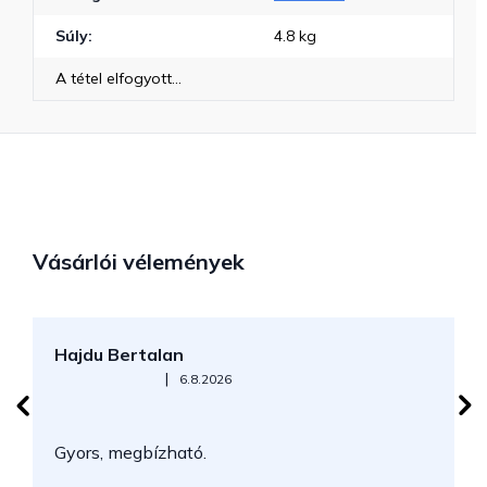
Súly
:
4.8 kg
A tétel elfogyott…
Vásárlói vélemények
Hajdu Bertalan
S
Az áruház értékelése 5-ből 5 csillag.
|
6.8.2026
N
Gyors, megbízható.
k