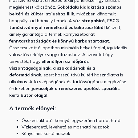
masszív fa vázat a feszes textil panelekkel, így stílusos
megjelenést kölcsönöz.
Sokoldalú kialakítása számos
beltéri és kültéri stílushoz illik
, miközben kifinomult
hangsúlyt ad bármely térnek. A váz
strapabíró, FSC®
tanúsítvánnyal rendelkező eukaliptuszfából
készült,
amely garantálja a termék környezetbarát
fenntarthatóságát és könnyű karbantartását
.
Összecsukott állapotban minimális helyet foglal, így ideális
választás erkélyre vagy utazáshoz. A szövetet úgy
tervezték, hogy
ellenálljon az időjárás
viszontagságainak, a szakadásnak és a
deformációnak
, ezért hosszú távú kültéri használatra is
alkalmas. A fa szépségének és tartósságának megőrzése
érdekében
javasoljuk a rendszeres ápolást speciális
kerti bútor olajjal
.
A termék előnyei:
Összecsukható, könnyű, egyszerűen hordozható
Vízlepergető, levehető és mosható huzatok
Kényelmes kartámaszok