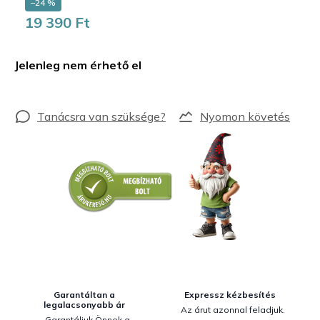
–24 %
19 390 Ft
Egységár:
Jelenleg nem érhető el
Nyomon követés
Garantáltan a
Expressz kézbesítés
legalacsonyabb ár
Az árut azonnal feladjuk.
Garantáljuk Önnek a