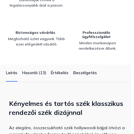
legalacsonyabb árat a piacon.
Biztonságos vásárlás
Professzionális
ügyfélszolgálat
Megbízható üzlet vagyunk. Több
Minden munkanapon
ezer elégedett vásárló.
rendelkezésre állunk.
Leírás
Hasonló (13)
Értékelés
Beszélgetés
Kényelmes és tartós szék klasszikus
rendezői szék dizájnnal
Az elegáns, összecsukható szék hollywoodi bájjal ötvözi a