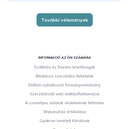
További vélemények
L
á
INFORMÁCIÓ AZ ÖN SZÁMÁRA
b
Szállítási és fizetési lehetőségek
l
Általános szerződési feltételek
é
c
Elállási nyilatkozat formanyomtatvány
Szerződéstől való elállás/Reklamáció
A személyes adatok védelmének feltételei
Webáruház értékelése
Gyakran Ismételt Kérdések