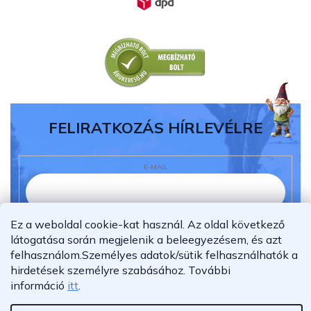
FELIRATKOZÁS HÍRLEVÉLRE
E-MAIL
Ez a weboldal cookie-kat használ. Az oldal következő
Elolvastam és megértettem az
adatvédelmi
látogatása során megjelenik a beleegyezésem, és azt
nyilatkozatot.
felhasználom.
Személyes adatok/sütik felhasználhatók a
Feliratkozás
hirdetések személyre szabásához.
További
információ
itt
.