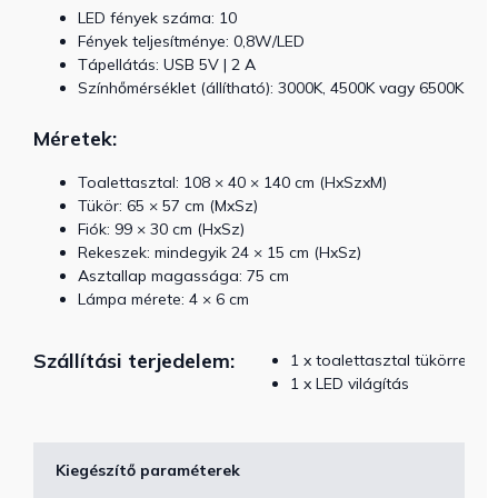
LED fények száma: 10
Fények teljesítménye: 0,8W/LED
Tápellátás: USB 5V | 2 A
Színhőmérséklet (állítható): 3000K, 4500K vagy 6500K
Méretek:
Toalettasztal: 108 × 40 × 140 cm (HxSzxM)
Tükör: 65 × 57 cm (MxSz)
Fiók: 99 × 30 cm (HxSz)
Rekeszek: mindegyik 24 × 15 cm (HxSz)
Asztallap magassága: 75 cm
Lámpa mérete: 4 × 6 cm
Szállítási terjedelem:
1 x toalettasztal tükörrel
1 x LED világítás
Kiegészítő paraméterek