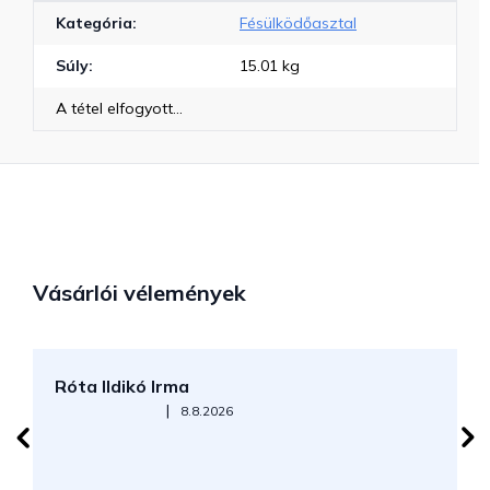
Kategória
:
Fésülködőasztal
Súly
:
15.01 kg
A tétel elfogyott…
Vásárlói vélemények
Róta Ildikó Irma
P
Az áruház értékelése 5-ből 5 csillag.
|
8.8.2026