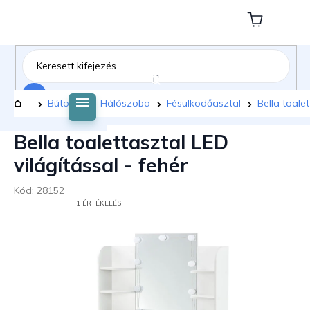
Ugrás
a
Kosár
fő
tartalomhoz
Keresés
Kezdőlap
Bútorok
Hálószoba
Fésülködőasztal
Bella toalet
Bella toalettasztal LED
világítással - fehér
Kód:
28152
A
1 ÉRTÉKELÉS
TERMÉK
ÁTLAGOS
ÉRTÉKELÉSE
5-
BŐL
5,0
CSILLAG.