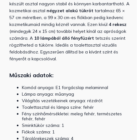
készült asztal nagyon stabil és könnyen karbantartható. A
kozmetikai asztal
négyzet alakú tükröt
tartalmaz 65 ×
57 cm méretben, a 99 x 30 cm-es fiókban pedig kedvenc
kozmetikumaid mindig kéznél vannak. Ezen kívül
4 rekesz
(mindegyik 24 x 15 cm) további helyet kínál az apróságok
számára. A
10 lámpából álló fényfüzért
tetszés szerint
rögzítheted a tükörre. Ideális a toalettasztal vizuális
feldobásához. Egyszerűen állítsd be a kívánt színt és
fényerőt a kapcsolóval.
Műszaki adatok:
Komód anyaga: E1 forgácslap melaminnal
Lámpa anyaga: műanyag
Világítás vezetékeinek anyaga: rézdrót
Toalettasztal és lámpa színe: fehér
Fény színhőmérsékletei: meleg fehér, természetes
fehér, fehér
Sminktükör száma: 1
Fiókok száma: 1
Tárolórekeszek száma: 4