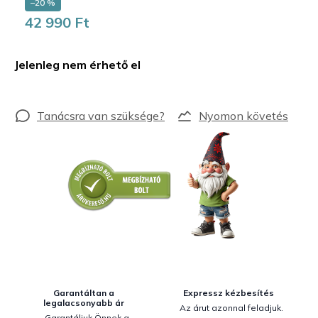
–20 %
42 990 Ft
Egységár:
Jelenleg nem érhető el
Nyomon követés
Garantáltan a
Expressz kézbesítés
legalacsonyabb ár
Az árut azonnal feladjuk.
Garantáljuk Önnek a