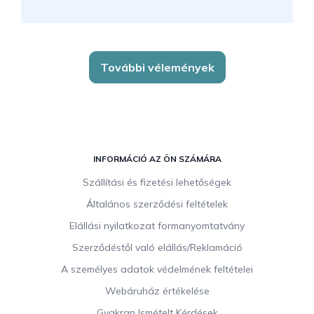
További vélemények
L
á
INFORMÁCIÓ AZ ÖN SZÁMÁRA
b
Szállítási és fizetési lehetőségek
l
Általános szerződési feltételek
é
c
Elállási nyilatkozat formanyomtatvány
Szerződéstől való elállás/Reklamáció
A személyes adatok védelmének feltételei
Webáruház értékelése
Gyakran Ismételt Kérdések