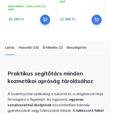
A
NAP
termék
RAKTÁRON - SZÁLLÍTÁS 3-5
átlagos
NAP
értékelése
5-
16 290 Ft
12 890 Ft
ből
5,0
csillag.
Leírás
Hasonló (16)
Értékelés (1)
Beszélgetés
Praktikus segítőtárs minden
kozmetikai apróság tárolásához
A toalettasztal optikailag a tükörrel és a világítással hívja
fel magára a figyelmet. Az egyszerű,
egyenes
vonalvezetésű dizájnnak
köszönhetően bármely
gyerekszobát vagy hálószobát feldob. A
lakkozott fából