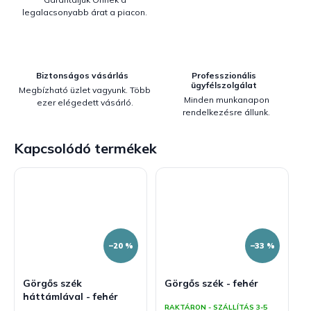
legalacsonyabb árat a piacon.
Biztonságos vásárlás
Professzionális
ügyfélszolgálat
Megbízható üzlet vagyunk. Több
Minden munkanapon
ezer elégedett vásárló.
rendelkezésre állunk.
Kapcsolódó termékek
–20 %
–33 %
Görgős szék
Görgős szék - fehér
háttámlával - fehér
RAKTÁRON - SZÁLLÍTÁS 3-5