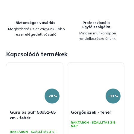
Biztonságos vásárlás
Professzionális
ügyfélszolgálat
Megbízható üzlet vagyunk. Több
Minden munkanapon
ezer elégedett vásárló.
rendelkezésre állunk.
Kapcsolódó termékek
–20 %
–33 %
Gurulós puff 50x51-65
Görgős szék - fehér
cm - fehér
RAKTÁRON - SZÁLLÍTÁS 3-5
A
NAP
termék
RAKTÁRON - SZÁLLÍTÁS 3-5