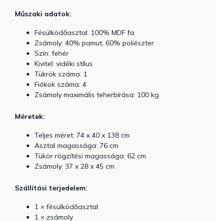
Műszaki adatok:
Fésülködőasztal: 100% MDF fa
Zsámoly: 40% pamut, 60% poliészter
Szín: fehér
Kivitel: vidéki stílus
Tükrök száma: 1
Fiókok száma: 4
Zsámoly maximális teherbírása: 100 kg
Méretek:
Teljes méret: 74 x 40 x 138 cm
Asztal magassága: 76 cm
Tükör rögzítési magassága: 62 cm
Zsámoly: 37 x 28 x 45 cm
Szállítási terjedelem:
1 × fésülködőasztal
1 × zsámoly