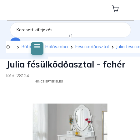
Ugrás
a
Kosár
fő
tartalomhoz
Keresés
Kezdőlap
Bútorok
Hálószoba
Fésülködőasztal
Julia fésül
Julia fésülködőasztal - fehér
Kód:
28124
A
NINCS ÉRTÉKELÉS
TERMÉK
ÁTLAGOS
ÉRTÉKELÉSE
5-
BŐL
0,0
CSILLAG.