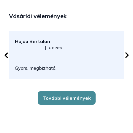
Vásárlói vélemények
Hajdu Bertalan
S
Az áruház értékelése 5-ből 5 csillag.
|
6.8.2026
N
Gyors, megbízható.
k
További vélemények
L