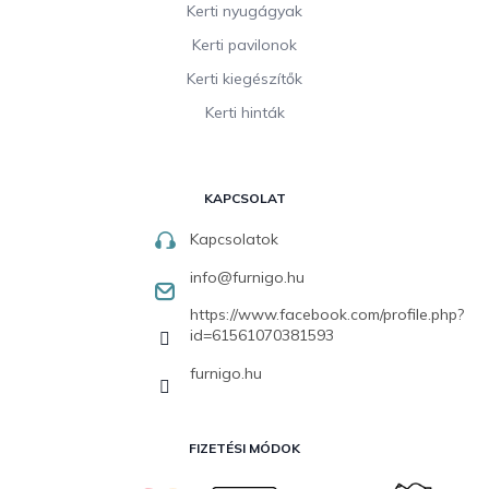
Kerti nyugágyak
Kerti pavilonok
Kerti kiegészítők
Kerti hinták
KAPCSOLAT
Kapcsolatok
info
@
furnigo.hu
https://www.facebook.com/profile.php?
id=61561070381593
furnigo.hu
FIZETÉSI MÓDOK