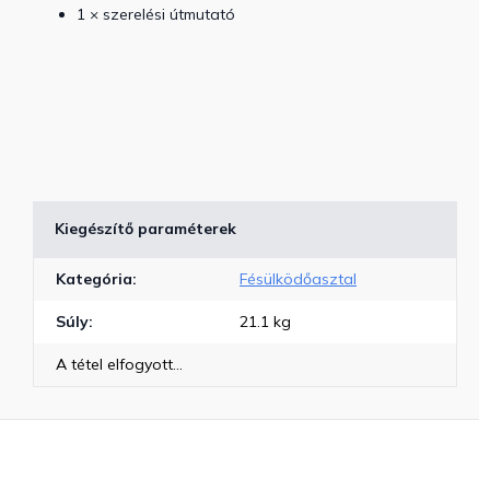
1 × szerelési útmutató
Kiegészítő paraméterek
Kategória
:
Fésülködőasztal
Súly
:
21.1 kg
A tétel elfogyott…