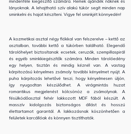
mindenféle kiegészítő számára.
Remek ajándék nőknek és
lányoknak.
A lehajtható szív alakú tükör segít minden nap
sminkelni és hajat készíteni.
Vigye fel sminkjét könnyedén!
A kozmetikai asztal négy fiókkal van felszerelve – kettő az
asztalban, további kettő a tükörben található.
Elegendő
tárolóhelyet biztosítanak ecsetek, ceruzák, szempillaspirál
és egyéb sminkkiegészítők számára.
Minden tárolóedény
egy helyen, tisztán és mindig kéznél van.
A vastag
kárpitozású kényelmes zsámoly további kényelmet nyújt.
A
puha kárpitozás lehetővé teszi, hogy kényelmesen üljön,
így nyugodtan készülődhet.
A virágmintás huzat
romantikus megjelenést kölcsönöz a zsámolynak.
A
fésülködőasztal fehér lakkozott MDF fából készült.
A
masszív kidolgozás biztonságos állást és hosszú
élettartamot garantál.
A lakkozásnak köszönhetően a
felületek karcállóak és könnyen tisztíthatók.