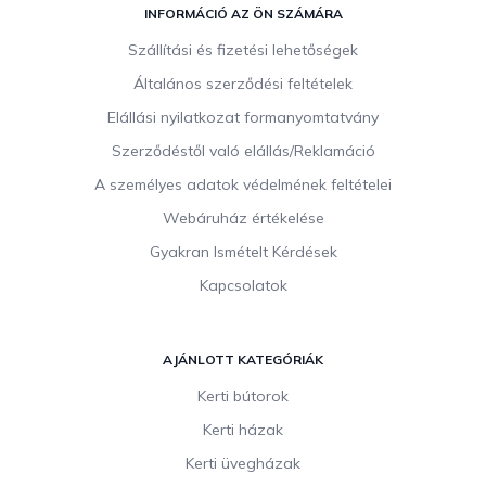
á
INFORMÁCIÓ AZ ÖN SZÁMÁRA
b
Szállítási és fizetési lehetőségek
l
Általános szerződési feltételek
é
c
Elállási nyilatkozat formanyomtatvány
Szerződéstől való elállás/Reklamáció
A személyes adatok védelmének feltételei
Webáruház értékelése
Gyakran Ismételt Kérdések
Kapcsolatok
AJÁNLOTT KATEGÓRIÁK
Kerti bútorok
Kerti házak
Kerti üvegházak