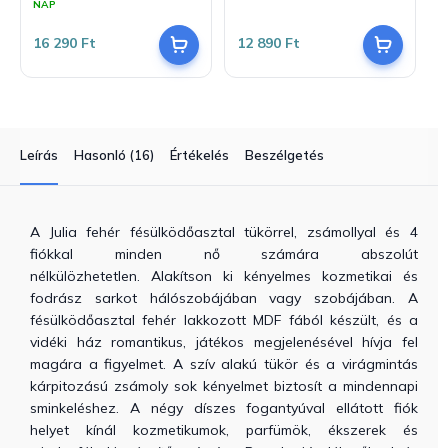
átlagos
NAP
értékelése
5-
16 290 Ft
12 890 Ft
ből
5,0
csillag.
Leírás
Hasonló (16)
Értékelés
Beszélgetés
A Julia fehér fésülködőasztal tükörrel, zsámollyal és 4
fiókkal minden nő számára abszolút
nélkülözhetetlen.
Alakítson ki kényelmes kozmetikai és
fodrász sarkot hálószobájában vagy szobájában.
A
fésülködőasztal fehér lakkozott MDF fából készült, és a
vidéki ház romantikus, játékos megjelenésével hívja fel
magára a figyelmet.
A szív alakú tükör és a virágmintás
kárpitozású zsámoly sok kényelmet biztosít a mindennapi
sminkeléshez.
A négy díszes fogantyúval ellátott fiók
helyet kínál kozmetikumok, parfümök, ékszerek és