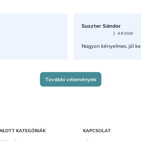
Suszter Sándor
Az áruház értékelése 5-ből 5
|
6.8.2026
Nagyon kényelmes, jól kez
További vélemények
NLOTT KATEGÓRIÁK
KAPCSOLAT