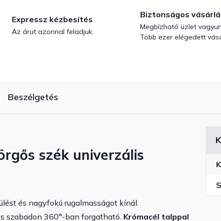
Biztonságos vásárlá
Expressz kézbesítés
Megbízható üzlet vagyun
Az árut azonnal feladjuk.
Több ezer elégedett vásá
Beszélgetés
K
örgős szék univerzális
K
S
lést és nagyfokú rugalmasságot kínál.
s szabadon 360°-ban forgatható.
Krómacél talppal