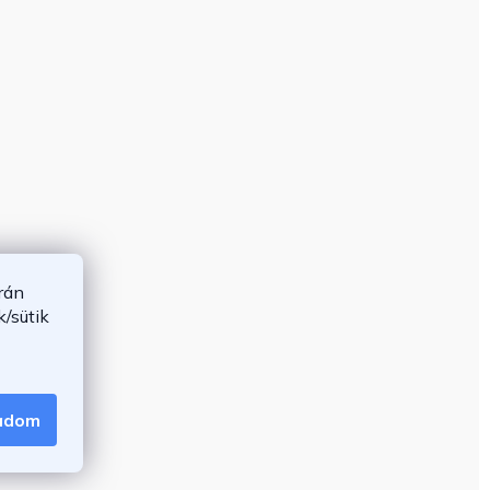
rán
/sütik
gadom