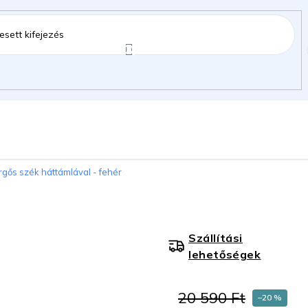
ztartás
Kerti kiegészítők
Gyermekeknek
gős szék háttámlával - fehér
gok
Szállítási
lehetőségek
20 590 Ft
–20 %