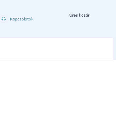
Kosár
Üres kosár
Kapcsolatok
Műhely
Sport