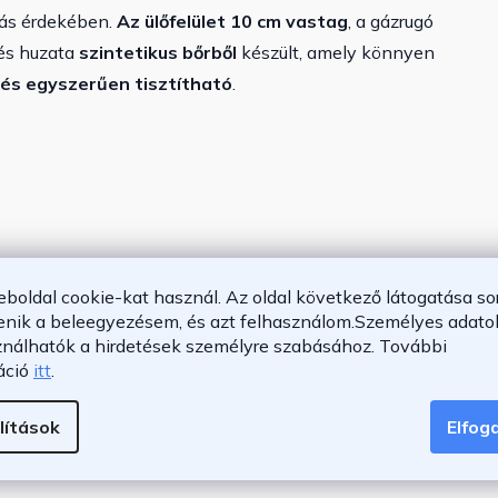
tás érdekében.
Az ülőfelület 10 cm vastag
, a gázrugó
lés huzata
szintetikus bőrből
készült, amely könnyen
és egyszerűen tisztítható
.
eboldal cookie-kat használ. Az oldal következő látogatása so
tabilitásért
enik a beleegyezésem, és azt felhasználom.
Személyes adatok
ználhatók a hirdetések személyre szabásához.
További
áció
itt
.
lítások
Elfo