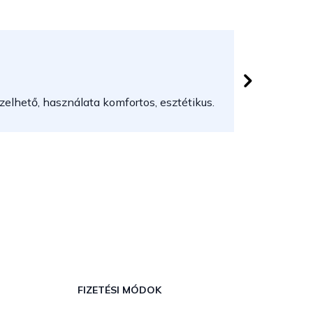
Herczeg
 csillag.
Az áruház
elhető, használata komfortos, esztétikus.
FIZETÉSI MÓDOK