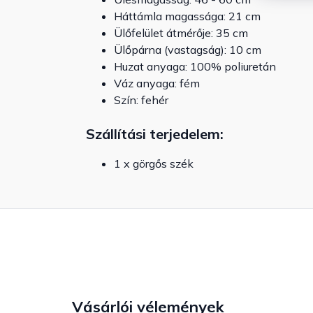
Háttámla magassága: 21 cm
Ülőfelület átmérője: 35 cm
Ülőpárna (vastagság): 10 cm
Huzat anyaga: 100% poliuretán
Váz anyaga: fém
Szín: fehér
Szállítási terjedelem:
1 x görgős szék
Vásárlói vélemények