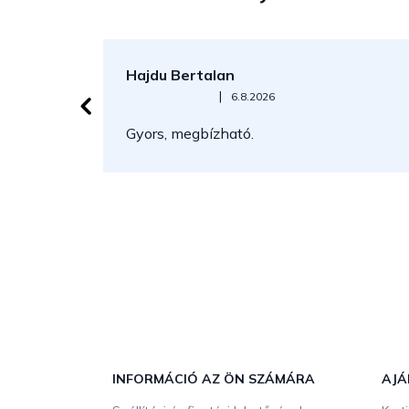
Hajdu Bertalan
Az áruház értékelése 5-ből 5 csillag.
|
6.8.2026
Gyors, megbízható.
L
á
b
INFORMÁCIÓ AZ ÖN SZÁMÁRA
AJÁ
l