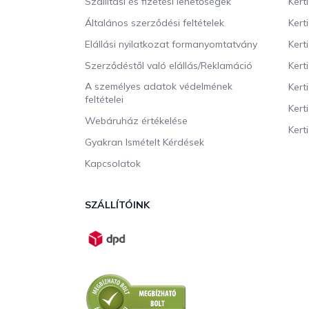
Szállítási és fizetési lehetőségek
Kert
é
c
Általános szerződési feltételek
Kert
Elállási nyilatkozat formanyomtatvány
Kert
Szerződéstől való elállás/Reklamáció
Kert
A személyes adatok védelmének
Kert
feltételei
Kert
Webáruház értékelése
Kerti
Gyakran Ismételt Kérdések
Kapcsolatok
SZÁLLÍTÓINK