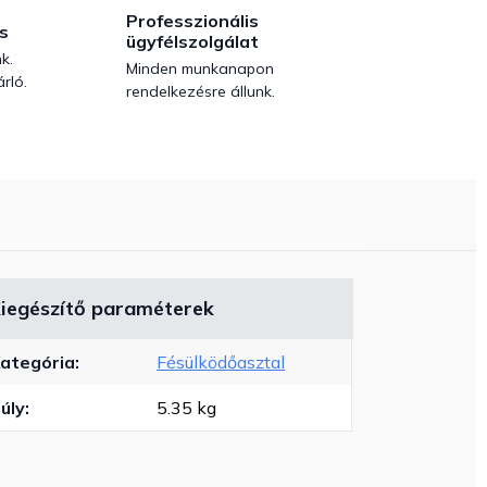
Professzionális
s
ügyfélszolgálat
k.
Minden munkanapon
rló.
rendelkezésre állunk.
iegészítő paraméterek
ategória
:
Fésülködőasztal
úly
:
5.35 kg