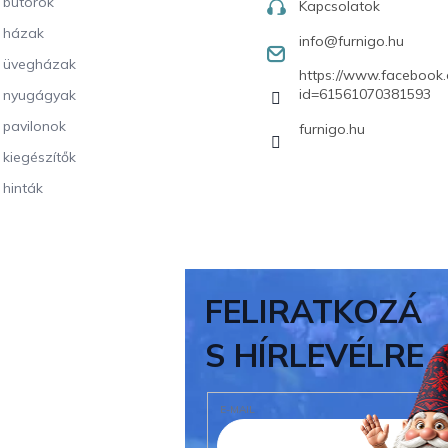
i bútorok
Kapcsolatok
i házak
info
@
furnigo.hu
i üvegházak
https://www.facebook.
id=61561070381593
i nyugágyak
i pavilonok
furnigo.hu
i kiegészítők
 hinták
FELIRATKOZÁ
S HÍRLEVÉLRE
E-MAIL