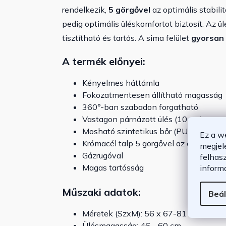
rendelkezik,
5 görgővel
az optimális stabili
pedig optimális üléskomfortot biztosít. Az ü
tisztítható és tartós. A sima felület
gyorsan 
A termék előnyei:
Kényelmes háttámla
Fokozatmentesen állítható magasság
360°-ban szabadon forgatható
Vastagon párnázott ülés (10 cm)
Mosható szintetikus bőr (PU) huzat
Ez a w
Krómacél talp 5 görgővel az optimális s
megjel
Gázrugóval
felhas
Magas tartósság
inform
Műszaki adatok:
Beál
Méretek (SzxM): 56 x 67-81 cm
Ülésmagasság: 46 - 60 cm