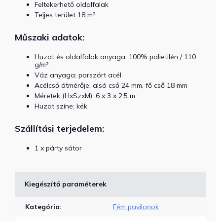
Feltekerhető oldalfalak
Teljes terület 18 m²
Műszaki adatok:
Huzat és oldalfalak anyaga: 100% polietilén / 110
g/m²
Váz anyaga: porszórt acél
Acélcső átmérője: alsó cső 24 mm, fő cső 18 mm
Méretek (HxSzxM): 6 x 3 x 2,5 m
Huzat színe: kék
Szállítási terjedelem:
1 x párty sátor
Kiegészítő paraméterek
Kategória
:
Fém pavilonok