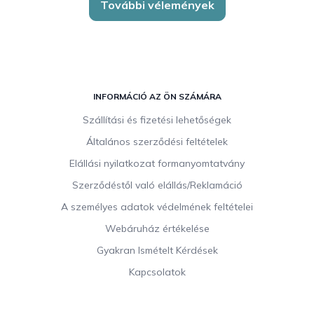
További vélemények
L
á
INFORMÁCIÓ AZ ÖN SZÁMÁRA
b
Szállítási és fizetési lehetőségek
l
Általános szerződési feltételek
é
c
Elállási nyilatkozat formanyomtatvány
Szerződéstől való elállás/Reklamáció
A személyes adatok védelmének feltételei
Webáruház értékelése
Gyakran Ismételt Kérdések
Kapcsolatok