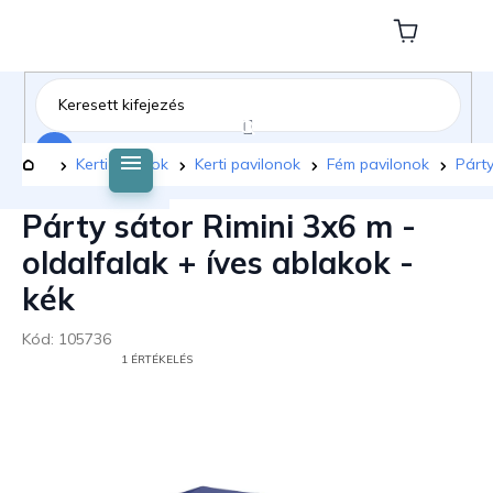
Ugrás
a
Kosár
fő
tartalomhoz
Keresés
Kezdőlap
Kerti bútorok
Kerti pavilonok
Fém pavilonok
Párty
Párty sátor Rimini 3x6 m -
oldalfalak + íves ablakok -
kék
Kód:
105736
A
1 ÉRTÉKELÉS
TERMÉK
ÁTLAGOS
ÉRTÉKELÉSE
5-
BŐL
5,0
CSILLAG.