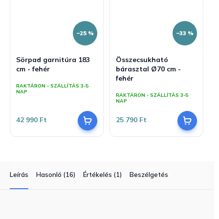
–25 %
–33 %
Sörpad garnitúra 183
Összecsukható
cm - fehér
bárasztal Ø70 cm -
fehér
RAKTÁRON - SZÁLLÍTÁS 3-5
NAP
RAKTÁRON - SZÁLLÍTÁS 3-5
NAP
42 990 Ft
25 790 Ft
Leírás
Hasonló (16)
Értékelés (1)
Beszélgetés