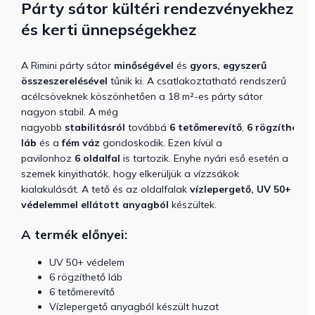
Párty sátor
kültéri rendezvényekhez
és kerti ünnepségekhez
A Rimini párty sátor
minőségével
és
gyors, egyszerű
összeszerelésével
tűnik ki. A csatlakoztatható rendszerű
acélcsöveknek köszönhetően a 18 m²-es párty sátor
nagyon stabil. A még
nagyobb
stabilitásról
továbbá
6
tetőmerevítő
,
6
rögzíthető
láb
és a
fém váz
gondoskodik. Ezen kívül a
pavilonhoz
6 oldalfal
is tartozik. Enyhe nyári eső esetén a
szemek kinyithatók, hogy elkerüljük a vízzsákok
kialakulását. A tető és az oldalfalak
vízlepergető, UV 50+
védelemmel ellátott anyagból
készültek.
A termék előnyei:
UV 50+ védelem
6 rögzíthető láb
6 tetőmerevítő
Vízlepergető anyagból készült huzat