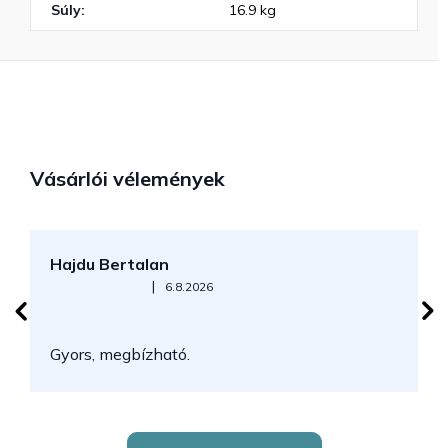
Súly
:
16.9 kg
Vásárlói vélemények
Hajdu Bertalan
S
Az áruház értékelése 5-ből 5 csillag.
|
6.8.2026
N
Gyors, megbízható.
k