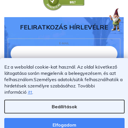
FELIRATKOZÁS HÍRLEVÉLRE
E-MAIL
Ez a weboldal cookie-kat használ. Az oldal következő
Elolvastam és megértettem az
adatvédelmi
látogatása során megjelenik a beleegyezésem, és azt
nyilatkozatot.
felhasználom.
Személyes adatok/sütik felhasználhatók a
Feliratkozás
hirdetések személyre szabásához.
További
információ
itt
.
Beállítások
Shoptet Premium készítette
Copyright 2026
Furnigo.hu
. Minden jog fenntartva.
Elfogadom