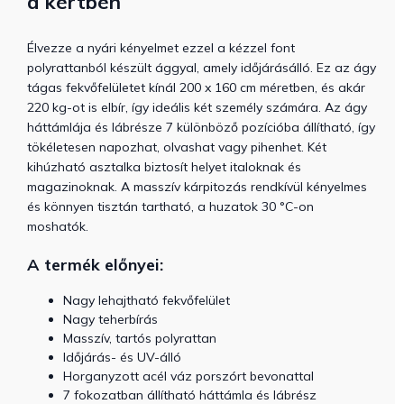
a kertben
Élvezze a nyári kényelmet ezzel a kézzel font
polyrattanból készült ággyal, amely időjárásálló. Ez az ágy
tágas fekvőfelületet kínál 200 x 160 cm méretben, és akár
220 kg-ot is elbír, így ideális két személy számára. Az ágy
háttámlája és lábrésze 7 különböző pozícióba állítható, így
tökéletesen napozhat, olvashat vagy pihenhet. Két
kihúzható asztalka biztosít helyet italoknak és
magazinoknak. A masszív kárpitozás rendkívül kényelmes
és könnyen tisztán tartható, a huzatok 30 °C-on
moshatók.
A termék előnyei:
Nagy lehajtható fekvőfelület
Nagy teherbírás
Masszív, tartós polyrattan
Időjárás- és UV-álló
Horganyzott acél váz porszórt bevonattal
7 fokozatban állítható háttámla és lábrész