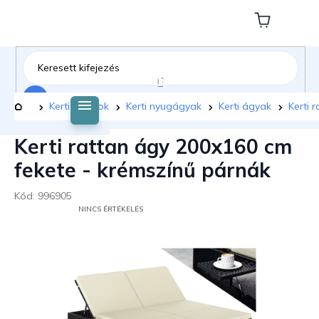
Ugrás
a
Kosár
fő
tartalomhoz
Keresés
Kezdőlap
Kerti bútorok
Kerti nyugágyak
Kerti ágyak
Kerti 
Kerti rattan ágy 200x160 cm
fekete - krémszínű párnák
Kód:
996905
A
NINCS ÉRTÉKELÉS
TERMÉK
ÁTLAGOS
ÉRTÉKELÉSE
5-
BŐL
0,0
CSILLAG.