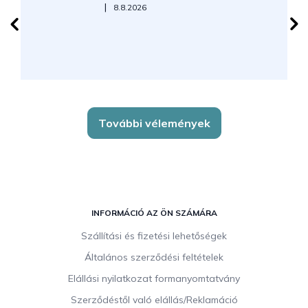
Az áruház értékelése 5-ből 5 csillag.
|
8.8.2026
További vélemények
L
á
INFORMÁCIÓ AZ ÖN SZÁMÁRA
b
Szállítási és fizetési lehetőségek
l
Általános szerződési feltételek
é
c
Elállási nyilatkozat formanyomtatvány
Szerződéstől való elállás/Reklamáció