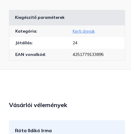
Kiegészítő paraméterek
Kategória
:
Kerti ágyak
Jótállás
:
24
EAN vonalkód
:
4251779133895
Vásárlói vélemények
Róta Ildikó Irma
P