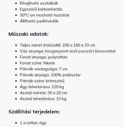
Kihajtható asztalkák
Egyszerű karbantartás
30°C-on mosható huzatok
Állítható padlóvédők
Műszaki adatok:
Teljes méret (HxSzxM): 200 x 160 x 33 cm
Váz anyaga: horganyzott acél porszórt bevonattal
Fonat anyaga: polyrattan
Fonat színe: fekete
Párnák vastagsága: 7 cm
Párnák anyaga: 100% poliészter
Párnák színe: krémszínű
Ágy teherbírása: 220 kg
Asztal mérete: 30 x 20 cm
Asztal teherbírása: 10 kg
Szállítási terjedelem:
1 x rattan ágy