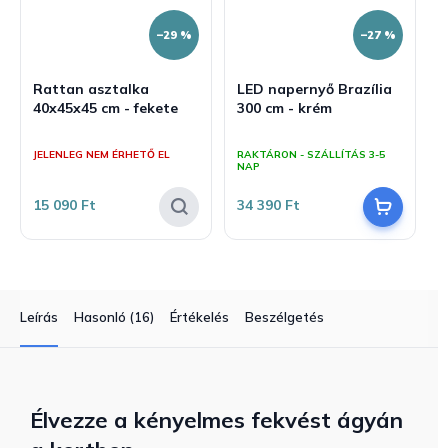
–29 %
–27 %
Rattan asztalka
LED napernyő Brazília
40x45x45 cm - fekete
300 cm - krém
A
A
termék
termék
JELENLEG NEM ÉRHETŐ EL
RAKTÁRON - SZÁLLÍTÁS 3-5
átlagos
átlagos
NAP
értékelése
értékelése
5-
5-
15 090 Ft
34 390 Ft
ből
ből
5,0
5,0
csillag.
csillag.
Leírás
Hasonló (16)
Értékelés
Beszélgetés
Élvezze a kényelmes fekvést ágyán