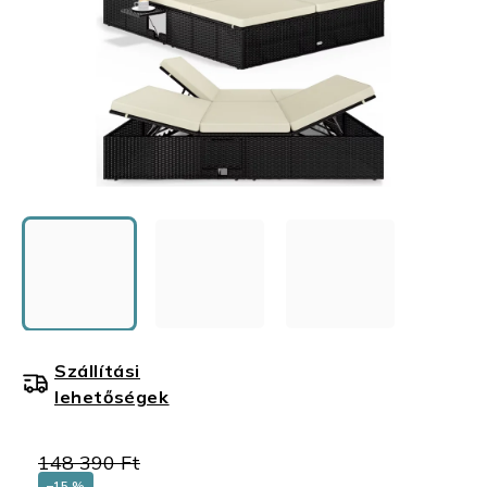
Szállítási
lehetőségek
148 390 Ft
–15 %