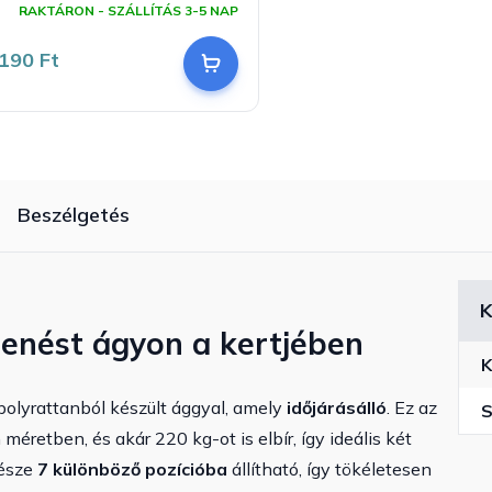
RAKTÁRON - SZÁLLÍTÁS 3-5 NAP
190 Ft
Beszélgetés
K
henést ágyon a kertjében
K
polyrattanból készült ággyal, amely
időjárásálló
. Ez az
S
éretben, és akár 220 kg-ot is elbír, így ideális két
része
7 különböző pozícióba
állítható, így tökéletesen