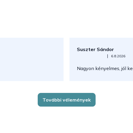
Suszter Sándor
Az áruház értékelése 5-ből 5
|
6.8.2026
Nagyon kényelmes, jól kez
További vélemények