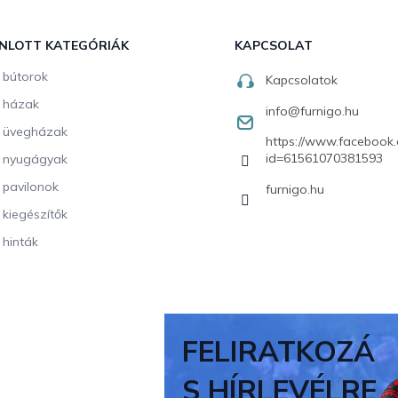
NLOTT KATEGÓRIÁK
KAPCSOLAT
i bútorok
Kapcsolatok
i házak
info
@
furnigo.hu
i üvegházak
https://www.facebook.
id=61561070381593
i nyugágyak
i pavilonok
furnigo.hu
i kiegészítők
 hinták
FELIRATKOZÁ
S HÍRLEVÉLRE