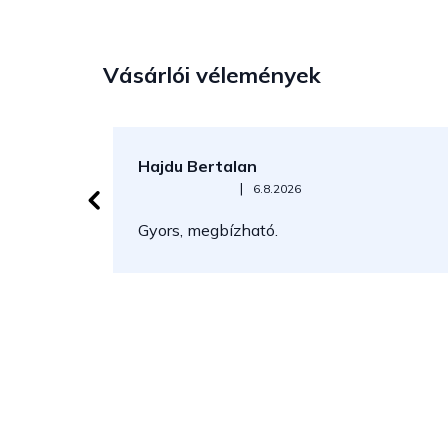
Vásárlói vélemények
Hajdu Bertalan
Az áruház értékelése 5-ből 5 csillag.
|
6.8.2026
Gyors, megbízható.