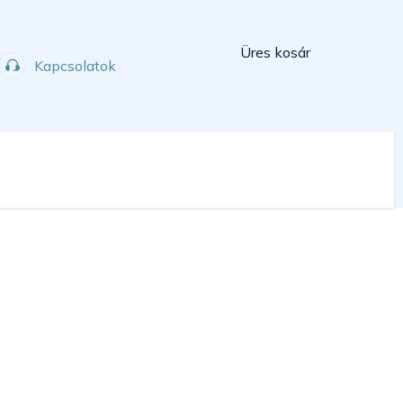
Kosár
Üres kosár
Kapcsolatok
Műhely
Sport