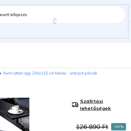
ztartás
Kerti kiegészítők
Gyermekeknek
Kerti rattan ágy 200x115 cm fekete - antracit párnák
gok
Szállítási
lehetőségek
126 890 Ft
–18 %