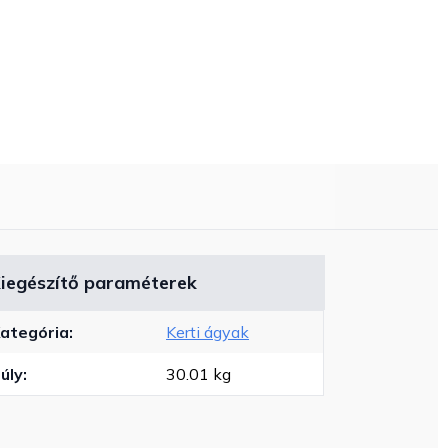
iegészítő paraméterek
ategória
:
Kerti ágyak
úly
:
30.01 kg