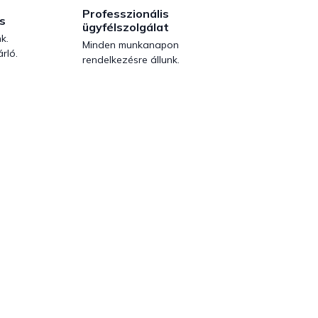
Professzionális
s
ügyfélszolgálat
k.
Minden munkanapon
rló.
rendelkezésre állunk.