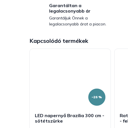
Garantáltan a
legalacsonyabb ár
Garantáljuk Önnek a
legalacsonyabb árat a piacon.
Kapcsolódó termékek
–26 %
LED napernyő Brazília 300 cm -
Rat
sötétszürke
- f