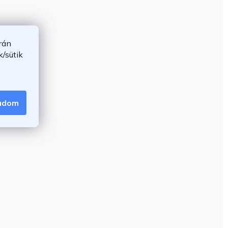
rán
/sütik
gadom