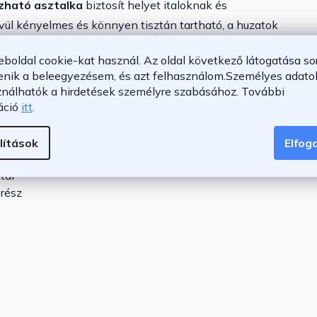
zható asztalka
biztosít helyet italoknak és
ül kényelmes és könnyen tisztán tartható, a huzatok
eboldal cookie-kat használ. Az oldal következő látogatása so
enik a beleegyezésem, és azt felhasználom.
Személyes adatok
ználhatók a hirdetések személyre szabásához.
További
áció
itt
.
lítások
Elfo
tal
brész