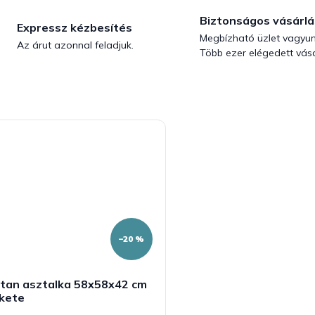
Biztonságos vásárlá
Expressz kézbesítés
Megbízható üzlet vagyun
Az árut azonnal feladjuk.
Több ezer elégedett vásá
–20 %
tan asztalka 58x58x42 cm
ekete