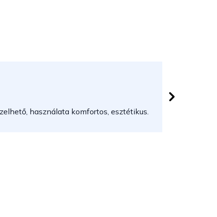
Herczeg
 csillag.
Az áruház
elhető, használata komfortos, esztétikus.