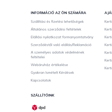
L
á
b
INFORMÁCIÓ AZ ÖN SZÁMÁRA
AJÁ
l
Szállítási és fizetési lehetőségek
Kert
é
c
Általános szerződési feltételek
Kert
Elállási nyilatkozat formanyomtatvány
Kert
Szerződéstől való elállás/Reklamáció
Kert
A személyes adatok védelmének
Kert
feltételei
Kert
Webáruház értékelése
Kerti
Gyakran Ismételt Kérdések
Kapcsolatok
SZÁLLÍTÓINK