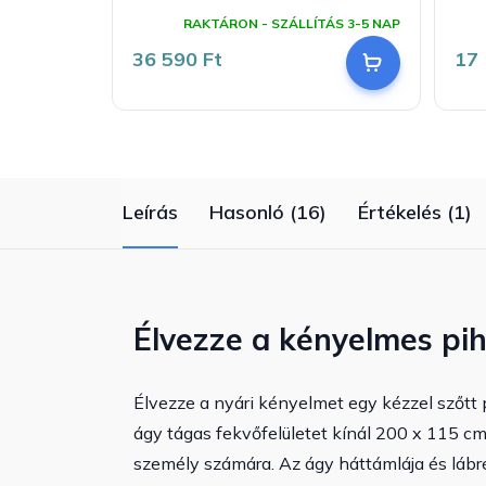
A
termék
RAKTÁRON - SZÁLLÍTÁS 3-5 NAP
átlagos
értékelése
36 590 Ft
17 
5-
ből
5,0
csillag.
Leírás
Hasonló (16)
Értékelés (1)
Élvezze a kényelmes pi
Élvezze a nyári kényelmet egy kézzel szőtt 
ágy tágas fekvőfelületet kínál 200 x 115 cm m
személy számára. Az ágy háttámlája és láb