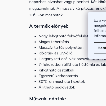
napozhat, olvashat vagy pihenhet. Két
kihú
magazinoknak. A masszív kárpitozás rendkív
30°C-on moshatók.
Ez a w
megjel
A termék előnyei:
felhas
inform
Nagy lehajtható fekvőfelület
Magas teherbírás
Masszív, tartós polyrattan
Beál
Időjárás- és UV-álló
Horganyzott acél váz porszórt bevonat
7-fokozatban állítható háttámla és lá
Kihajtható asztalkák
Egyszerű karbantartás
30°C-on mosható huzatok
Állítható padlóvédők
Műszaki adatok: