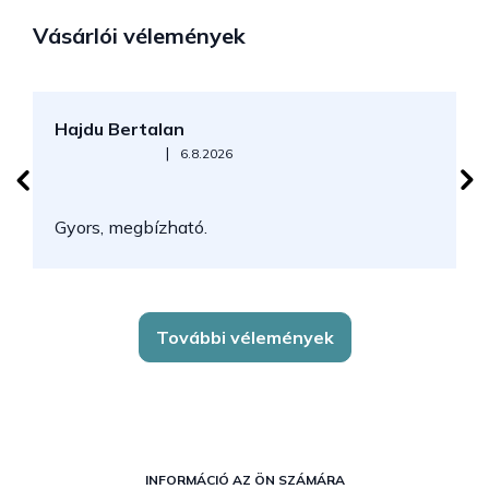
Vásárlói vélemények
Hajdu Bertalan
S
Az áruház értékelése 5-ből 5 csillag.
|
6.8.2026
N
Gyors, megbízható.
k
További vélemények
L
á
INFORMÁCIÓ AZ ÖN SZÁMÁRA