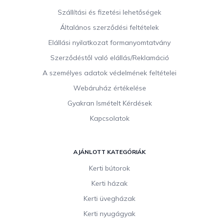
b
Szállítási és fizetési lehetőségek
l
Általános szerződési feltételek
é
c
Elállási nyilatkozat formanyomtatvány
Szerződéstől való elállás/Reklamáció
A személyes adatok védelmének feltételei
Webáruház értékelése
Gyakran Ismételt Kérdések
Kapcsolatok
AJÁNLOTT KATEGÓRIÁK
Kerti bútorok
Kerti házak
Kerti üvegházak
Kerti nyugágyak