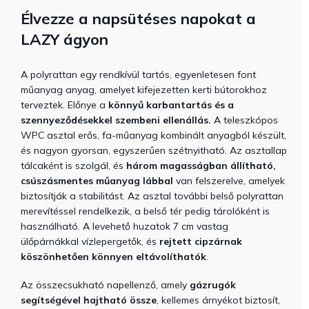
Élvezze a napsütéses napokat a
LAZY ágyon
A polyrattan egy rendkívül tartós, egyenletesen font
műanyag anyag, amelyet kifejezetten kerti bútorokhoz
terveztek. Előnye a
könnyű karbantartás és a
szennyeződésekkel szembeni ellenállás.
A teleszkópos
WPC asztal erős, fa-műanyag kombinált anyagból készült,
és nagyon gyorsan, egyszerűen szétnyitható. Az asztallap
tálcaként is szolgál, és
három magasságban állítható,
csúszásmentes műanyag lábbal
van felszerelve, amelyek
biztosítják a stabilitást. Az asztal további belső polyrattan
merevítéssel rendelkezik, a belső tér pedig tárolóként is
használható. A levehető huzatok 7 cm vastag
ülőpárnákkal vízlepergetők, és
rejtett cipzárnak
köszönhetően könnyen eltávolíthatók
.
Az összecsukható napellenző, amely
gázrugók
segítségével hajtható össze
, kellemes árnyékot biztosít,