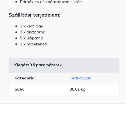
Párnák és díszpárnák színe: krém
Szállítási terjedelem:
1 x kerti ágy
3 x díszpárna
5 x ülőpárna
1 x napellenző
Kiegészítő paraméterek
Kategória
:
Kerti ágyak
Súly
:
30.01 kg