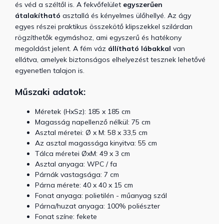
és véd a széltől is. A fekvőfelület
egyszerűen
átalakítható
asztallá és kényelmes ülőhellyé. Az ágy
egyes részei praktikus összekötő klipszekkel szilárdan
rögzíthetők egymáshoz, ami egyszerű és hatékony
megoldást jelent. A fém váz
állítható lábakkal
van
ellátva, amelyek biztonságos elhelyezést tesznek lehetővé
egyenetlen talajon is.
Műszaki adatok:
Méretek (HxSz): 185 x 185 cm
Magasság napellenző nélkül: 75 cm
Asztal méretei: Ø x M: 58 x 33,5 cm
Az asztal magassága kinyitva: 55 cm
Tálca méretei ØxM: 49 x 3 cm
Asztal anyaga:
WPC / fa
Párnák vastagsága: 7 cm
Párna mérete: 40 x 40 x 15 cm
Fonat anyaga: polietilén - műanyag szál
Párna/huzat anyaga: 100% poliészter
Fonat színe: fekete