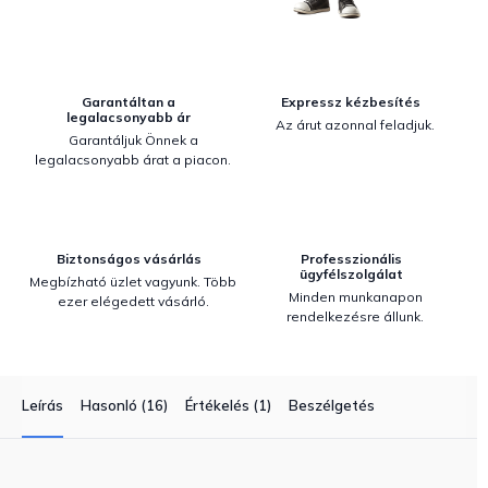
Garantáltan a
Expressz kézbesítés
legalacsonyabb ár
Az árut azonnal feladjuk.
Garantáljuk Önnek a
legalacsonyabb árat a piacon.
Biztonságos vásárlás
Professzionális
ügyfélszolgálat
Megbízható üzlet vagyunk. Több
Minden munkanapon
ezer elégedett vásárló.
rendelkezésre állunk.
Leírás
Hasonló (16)
Értékelés (1)
Beszélgetés