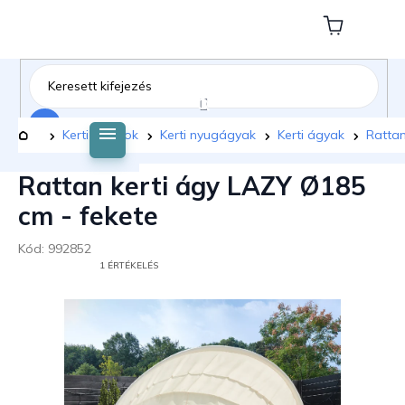
Ugrás
a
Kosár
fő
tartalomhoz
Keresés
Kezdőlap
Kerti bútorok
Kerti nyugágyak
Kerti ágyak
Rattan
Rattan kerti ágy LAZY Ø185
cm - fekete
Kód:
992852
A
1 ÉRTÉKELÉS
TERMÉK
ÁTLAGOS
ÉRTÉKELÉSE
5-
BŐL
5,0
CSILLAG.