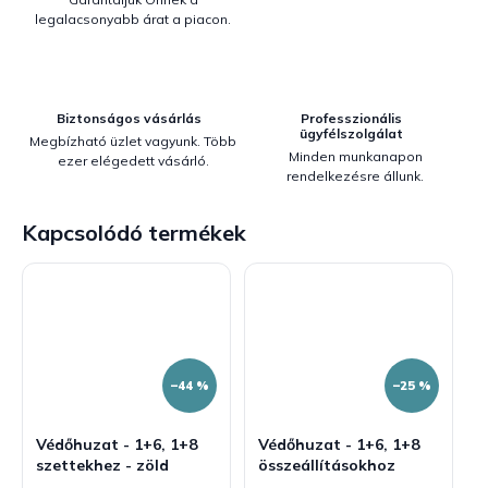
legalacsonyabb árat a piacon.
Biztonságos vásárlás
Professzionális
ügyfélszolgálat
Megbízható üzlet vagyunk. Több
Minden munkanapon
ezer elégedett vásárló.
rendelkezésre állunk.
Kapcsolódó termékek
–44 %
–25 %
Védőhuzat - 1+6, 1+8
Védőhuzat - 1+6, 1+8
szettekhez - zöld
összeállításokhoz