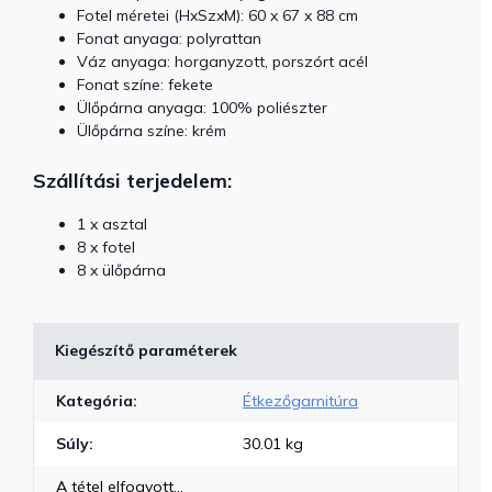
Fotel méretei
(HxSzxM): 60 x 67 x 88 cm
Fonat anyaga: polyrattan
Váz anyaga: horganyzott, porszórt acél
Fonat színe: fekete
Ülőpárna anyaga: 100% poliészter
Ülőpárna színe: krém
Szállítási terjedelem:
1 x asztal
8 x fotel
8 x ülőpárna
Kiegészítő paraméterek
Kategória
:
Étkezőgarnitúra
Súly
:
30.01 kg
A tétel elfogyott…