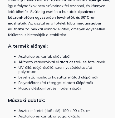
így a folyadékok nem szívódnak fel azonnal, és könnyen
letörölhetők. Szükség esetén a huzatok
cipzárnak
köszönhetően egyszerűen levehetők és 30°C-on
moshatók
. Az asztal és a fotelek lábai
magasságban
állítható talpakkal
vannak ellátva, amelyek egyenetlen
felületen is biztosítják a stabilitást.
A termék előnyei:
Asztallap és karfák akácfából
Állítható csavarokkal ellátott asztal- és fotellábak
UV-álló, időjárásálló, szennyeződéstaszító
polyrattan
Levehető, mosható huzattal ellátott ülőpárnák
Folyadéktaszító réteggel ellátott ülőpárnák
Magas üléskomfort és modern dizájn
Műszaki adatok:
Asztal méretei (HxSzxM):
190 x 90 x 74 cm
Asztallap és karfák anyaga: akácfa