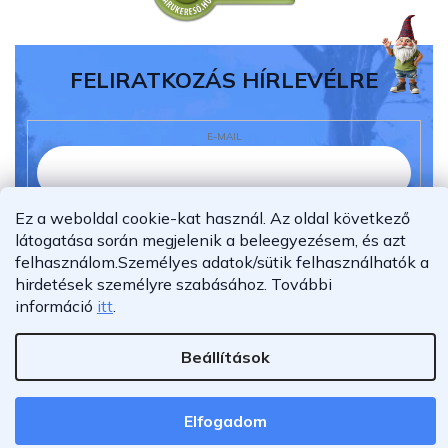
FELIRATKOZÁS HÍRLEVÉLRE
E-MAIL
Ez a weboldal cookie-kat használ. Az oldal következő
Elolvastam és megértettem az
adatvédelmi
látogatása során megjelenik a beleegyezésem, és azt
nyilatkozatot.
felhasználom.
Személyes adatok/sütik felhasználhatók a
Feliratkozás
hirdetések személyre szabásához.
További
információ
itt
.
Beállítások
Shoptet Premium készítette
Copyright 2026
Furnigo.hu
. Minden jog fenntartva.
Elfogadom