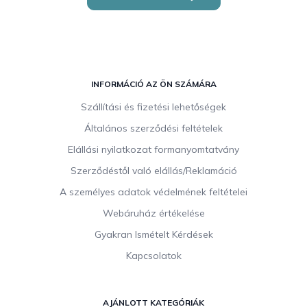
L
á
INFORMÁCIÓ AZ ÖN SZÁMÁRA
b
Szállítási és fizetési lehetőségek
l
Általános szerződési feltételek
é
c
Elállási nyilatkozat formanyomtatvány
Szerződéstől való elállás/Reklamáció
A személyes adatok védelmének feltételei
Webáruház értékelése
Gyakran Ismételt Kérdések
Kapcsolatok
AJÁNLOTT KATEGÓRIÁK