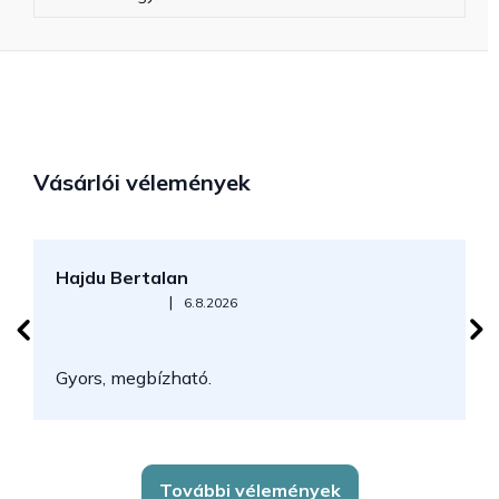
Vásárlói vélemények
Hajdu Bertalan
S
Az áruház értékelése 5-ből 5 csillag.
|
6.8.2026
N
Gyors, megbízható.
k
További vélemények