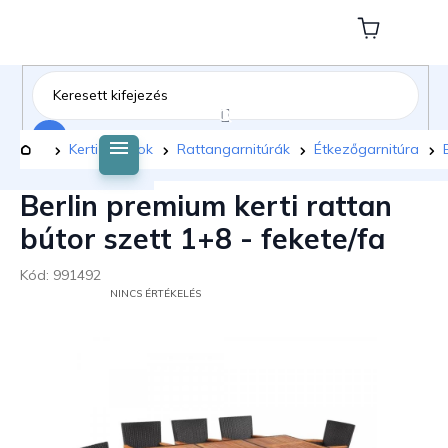
Ugrás
a
Kosár
fő
tartalomhoz
Keresés
Kezdőlap
Kerti bútorok
Rattangarnitúrák
Étkezőgarnitúra
Berlin premium kerti rattan
bútor szett 1+8 - fekete/fa
Kód:
991492
A
NINCS ÉRTÉKELÉS
TERMÉK
ÁTLAGOS
ÉRTÉKELÉSE
5-
BŐL
0,0
CSILLAG.