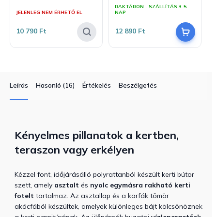
A
RAKTÁRON - SZÁLLÍTÁS 3-5
termék
JELENLEG NEM ÉRHETŐ EL
NAP
átlagos
értékelése
10 790 Ft
12 890 Ft
5-
ből
5,0
csillag.
Leírás
Hasonló (16)
Értékelés
Beszélgetés
Kényelmes pillanatok a kertben,
teraszon vagy erkélyen
Kézzel font, időjárásálló polyrattanból készült kerti bútor
szett, amely
asztalt
és
nyolc egymásra rakható kerti
fotelt
tartalmaz.
Az asztallap és a karfák tömör
akácfából készültek, amelyek különleges bájt kölcsönöznek
a kerti garnitúrának.
Az ülőpárnák huzatai
vízlepergetőek
,