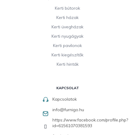
Kerti bútorok
Kerti házak
Kerti üvegházak
Kerti nyugágyak
Kerti pavilonok
Kerti kiegészítők
Kerti hinták
KAPCSOLAT
Kapcsolatok
info
@
furnigo.hu
https://www.facebook.com/profile.php?
id=61561070381593