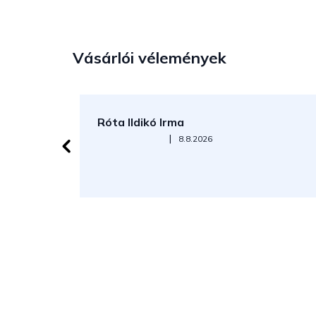
Vásárlói vélemények
Róta Ildikó Irma
Az áruház értékelése 5-ből 5 csillag.
|
8.8.2026