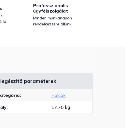
Professzionális
s
ügyfélszolgálat
k.
Minden munkanapon
rló.
rendelkezésre állunk.
iegészítő paraméterek
ategória
:
Polcok
úly
:
17.75 kg