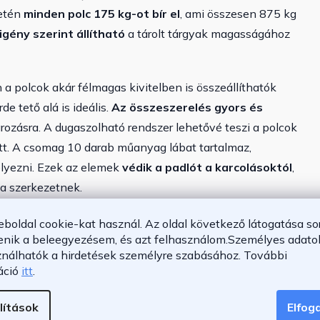
setén
minden polc 175 kg-ot bír el
, ami összesen 875 kg
igény szerint állítható
a tárolt tárgyak magasságához
a polcok akár félmagas kivitelben is összeállíthatók
e tető alá is ideális.
Az összeszerelés gyors és
rozásra. A dugaszolható rendszer lehetővé teszi a polcok
tt.
A csomag 10 darab műanyag lábat tartalmaz,
helyezni. Ezek az elemek
védik a padlót a karcolásoktól
,
 a szerkezetnek.
eboldal cookie-kat használ. Az oldal következő látogatása so
enik a beleegyezésem, és azt felhasználom.
Személyes adatok
ználhatók a hirdetések személyre szabásához.
További
áció
itt
.
lítások
Elfo