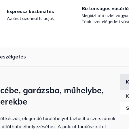
Biztonságos vásárlá
Expressz kézbesítés
Megbízható üzlet vagyun
Az árut azonnal feladjuk.
Több ezer elégedett vásá
eszélgetés
K
ncébe, garázsba, műhelybe,
K
terekbe
S
 készült, elegendő tárolóhelyet biztosít a szerszámok,
k átlátható elhelyezéséhez.
A polc öt tárolószinttel