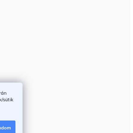
rán
/sütik
gadom