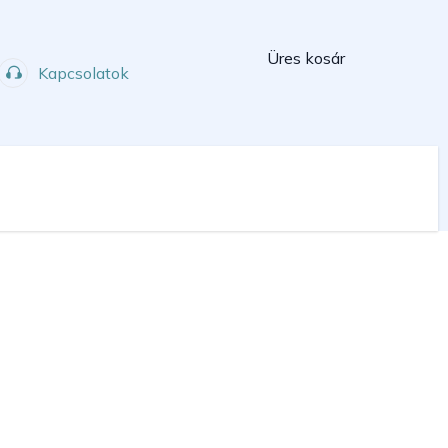
Kosár
Üres kosár
Kapcsolatok
Műhely
Sport