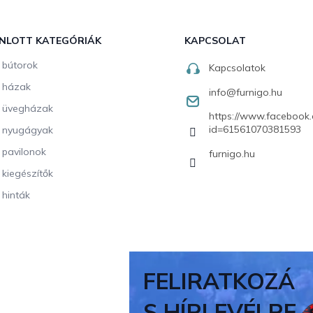
NLOTT KATEGÓRIÁK
KAPCSOLAT
i bútorok
Kapcsolatok
i házak
info
@
furnigo.hu
i üvegházak
https://www.facebook.
id=61561070381593
i nyugágyak
i pavilonok
furnigo.hu
i kiegészítők
 hinták
FELIRATKOZÁ
S HÍRLEVÉLRE