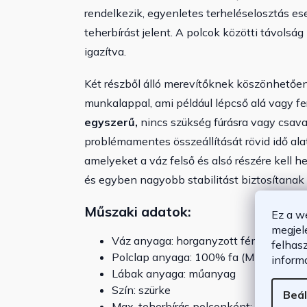
rendelkezik, egyenletes terheléselosztás e
teherbírást jelent.
A polcok közötti távolság
igazítva.
Két részből álló merevítőknek köszönhetően 
munkalappal, ami például lépcső alá vagy ferd
egyszerű,
nincs szükség fúrásra vagy csava
problémamentes összeállítását rövid idő ala
amelyeket a váz felső és alsó részére kell 
és egyben nagyobb stabilitást biztosítanak
Műszaki adatok:
Ez a w
megjel
Váz anyaga: horganyzott fém
felhas
Polclap anyaga: 100% fa (MDF)
inform
Lábak anyaga: műanyag
Szín: szürke
Beál
Max. teherbírás polconként: 175 kg