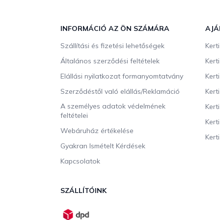
L
á
b
INFORMÁCIÓ AZ ÖN SZÁMÁRA
AJÁ
l
Szállítási és fizetési lehetőségek
Kert
é
c
Általános szerződési feltételek
Kert
Elállási nyilatkozat formanyomtatvány
Kert
Szerződéstől való elállás/Reklamáció
Kert
A személyes adatok védelmének
Kert
feltételei
Kert
Webáruház értékelése
Kerti
Gyakran Ismételt Kérdések
Kapcsolatok
SZÁLLÍTÓINK