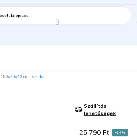
ztartás
Kerti kiegészítők
Gyermekeknek
 180x70x40 cm - szürke
gok
Szállítási
lehetőségek
25 790 Ft
–24 %