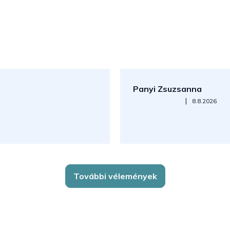
Panyi Zsuzsanna
Az áruház értékelése 5-ből 5
|
8.8.2026
További vélemények