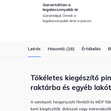
Garantáltan a
legalacsonyabb ár
Garantáljuk Önnek a
legalacsonyabb árat a piacon.
Leírás
Hasonló (16)
Értékelés
B
Tökéletes kiegészítő pi
raktárba és egyéb lakó
A sarokpolc horganyzott fémből és MDF fából
kerti kiegészítők, dobozok vagy iratrendező