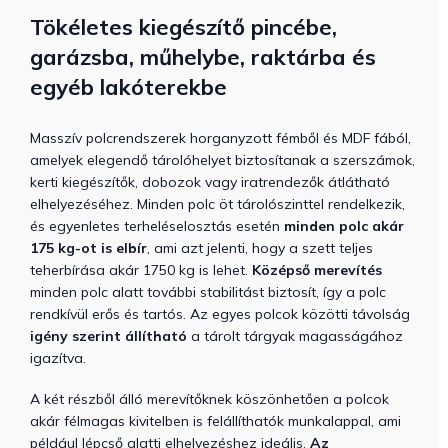
Tökéletes kiegészítő pincébe,
garázsba, műhelybe, raktárba és
egyéb lakóterekbe
Masszív polcrendszerek horganyzott fémből és MDF fából,
amelyek elegendő tárolóhelyet biztosítanak a szerszámok,
kerti kiegészítők, dobozok vagy iratrendezők átlátható
elhelyezéséhez.
Minden polc öt tárolószinttel rendelkezik,
és egyenletes terheléselosztás esetén
minden polc akár
175 kg-ot is elbír
, ami azt jelenti, hogy a szett teljes
teherbírása akár 1750 kg is lehet.
Középső merevítés
minden polc alatt további stabilitást biztosít, így a polc
rendkívül erős és tartós.
Az egyes polcok közötti távolság
igény szerint állítható
a tárolt tárgyak magasságához
igazítva.
A két részből álló merevítőknek köszönhetően a polcok
akár félmagas kivitelben is felállíthatók munkalappal, ami
például lépcső alatti elhelyezéshez ideális.
Az