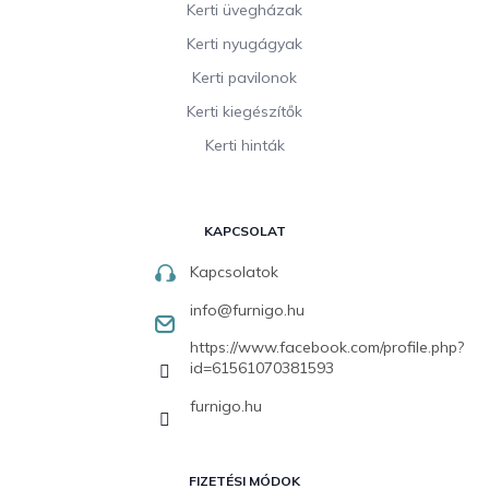
Kerti üvegházak
Kerti nyugágyak
Kerti pavilonok
Kerti kiegészítők
Kerti hinták
KAPCSOLAT
Kapcsolatok
info
@
furnigo.hu
https://www.facebook.com/profile.php?
id=61561070381593
furnigo.hu
FIZETÉSI MÓDOK