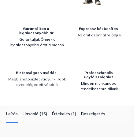
Garantáltan a
Expressz kézbesítés
legalacsonyabb ár
Az árut azonnal feladjuk.
Garantáljuk Önnek a
legalacsonyabb árat a piacon.
Biztonságos vásárlás
Professzionális
ügyfélszolgálat
Megbízható üzlet vagyunk. Több
Minden munkanapon
ezer elégedett vásárló.
rendelkezésre állunk.
Leírás
Hasonló (16)
Értékelés (1)
Beszélgetés