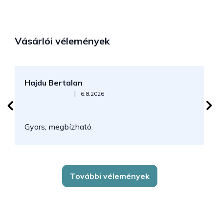
Vásárlói vélemények
Hajdu Bertalan
S
Az áruház értékelése 5-ből 5 csillag.
|
6.8.2026
N
Gyors, megbízható.
k
További vélemények