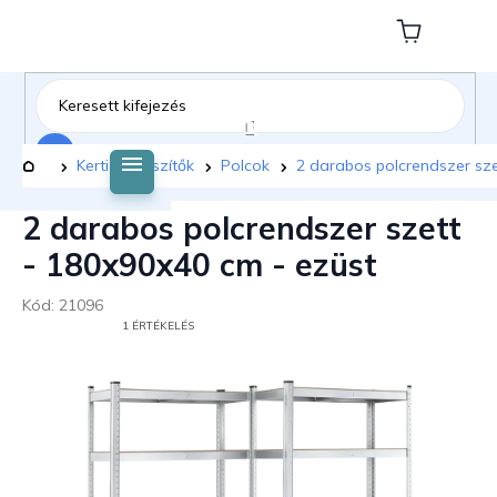
Ugrás
a
Kosár
fő
tartalomhoz
Keresés
Kezdőlap
Kerti kiegészítők
Polcok
2 darabos polcrendszer sze
2 darabos polcrendszer szett
- 180x90x40 cm - ezüst
Kód:
21096
A
1 ÉRTÉKELÉS
TERMÉK
ÁTLAGOS
ÉRTÉKELÉSE
5-
BŐL
5,0
CSILLAG.