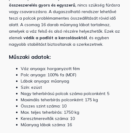
összeszerelés gyors és egyszerű,
nincs szükség fúrásra
vagy csavarozásra. A dugaszolható rendszer lehetővé
teszi a polcok problémamentes összeállítását rövid idő
alatt.
A csomag 16 darab műanyag lábat tartalmaz,
amelyek a váz felső és alsó részére helyezhetők. Ezek az
elemek
védik a padlót a karcolásoktól
, és egyben
nagyobb stabilitást biztosítanak a szerkezetnek.
Műszaki adatok:
Váz anyaga: horganyzott fém
Polc anyaga: 100% fa (MDF)
Lábak anyaga: műanyag
Szín: ezüst
Nagy teherbírású polcok száma polconként: 5
Maximális teherbírás polconként: 175 kg
Összes szint száma: 10
Max. teljes teherbírás: 1750 kg
Keresztmerevítők száma: 10
Műanyag lábak száma: 16