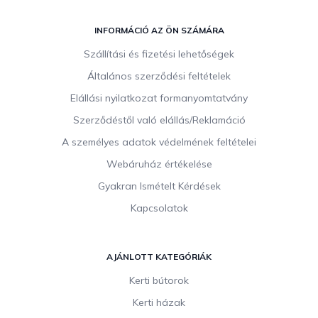
L
á
INFORMÁCIÓ AZ ÖN SZÁMÁRA
b
Szállítási és fizetési lehetőségek
l
Általános szerződési feltételek
é
c
Elállási nyilatkozat formanyomtatvány
Szerződéstől való elállás/Reklamáció
A személyes adatok védelmének feltételei
Webáruház értékelése
Gyakran Ismételt Kérdések
Kapcsolatok
AJÁNLOTT KATEGÓRIÁK
Kerti bútorok
Kerti házak