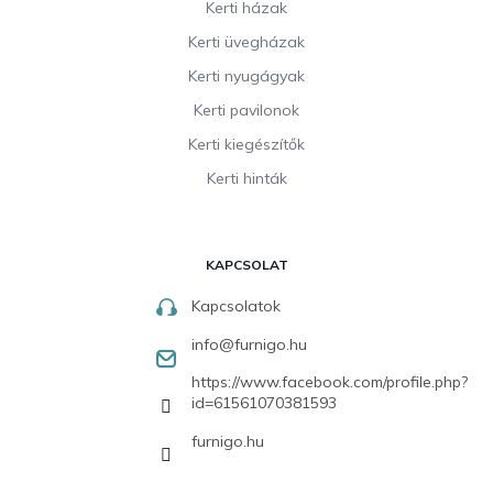
Kerti házak
Kerti üvegházak
Kerti nyugágyak
Kerti pavilonok
Kerti kiegészítők
Kerti hinták
KAPCSOLAT
Kapcsolatok
info
@
furnigo.hu
https://www.facebook.com/profile.php?
id=61561070381593
furnigo.hu