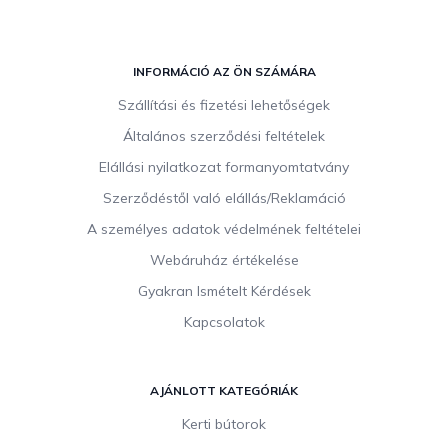
L
á
INFORMÁCIÓ AZ ÖN SZÁMÁRA
b
Szállítási és fizetési lehetőségek
l
Általános szerződési feltételek
é
c
Elállási nyilatkozat formanyomtatvány
Szerződéstől való elállás/Reklamáció
A személyes adatok védelmének feltételei
Webáruház értékelése
Gyakran Ismételt Kérdések
Kapcsolatok
AJÁNLOTT KATEGÓRIÁK
Kerti bútorok