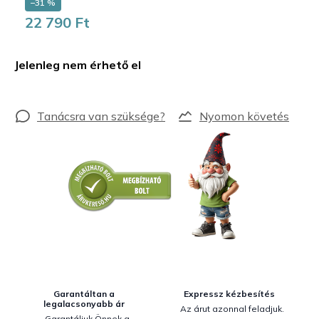
–31 %
22 790 Ft
Egységár:
Jelenleg nem érhető el
Nyomon követés
Garantáltan a
Expressz kézbesítés
legalacsonyabb ár
Az árut azonnal feladjuk.
Garantáljuk Önnek a