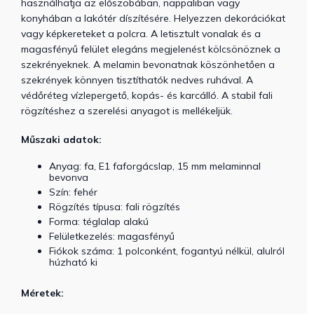
használhatja az előszobában, nappaliban vagy
konyhában a lakótér díszítésére. Helyezzen dekorációkat
vagy képkereteket a polcra. A letisztult vonalak és a
magasfényű felület elegáns megjelenést kölcsönöznek a
szekrényeknek. A melamin bevonatnak köszönhetően a
szekrények könnyen tisztíthatók nedves ruhával. A
védőréteg vízlepergető, kopás- és karcálló. A stabil fali
rögzítéshez a szerelési anyagot is mellékeljük.
Műszaki adatok:
Anyag: fa, E1 faforgácslap, 15 mm melaminnal
bevonva
Szín: fehér
Rögzítés típusa: fali rögzítés
Forma: téglalap alakú
Felületkezelés: magasfényű
Fiókok száma: 1 polconként, fogantyú nélkül, alulról
húzható ki
Méretek: