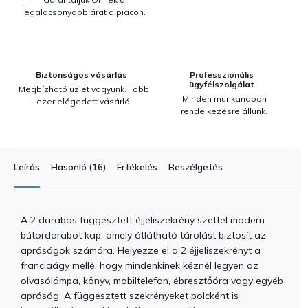
legalacsonyabb árat a piacon.
Biztonságos vásárlás
Professzionális
ügyfélszolgálat
Megbízható üzlet vagyunk. Több
Minden munkanapon
ezer elégedett vásárló.
rendelkezésre állunk.
Leírás
Hasonló (16)
Értékelés
Beszélgetés
A 2 darabos függesztett éjjeliszekrény szettel modern
bútordarabot kap, amely átlátható tárolást biztosít az
apróságok számára. Helyezze el a 2 éjjeliszekrényt a
franciaágy mellé, hogy mindenkinek kéznél legyen az
olvasólámpa, könyv, mobiltelefon, ébresztőóra vagy egyéb
apróság. A függesztett szekrényeket polcként is