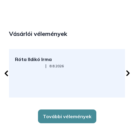
Vásárlói vélemények
Róta Ildikó Irma
P
Az áruház értékelése 5-ből 5 csillag.
|
8.8.2026
További vélemények