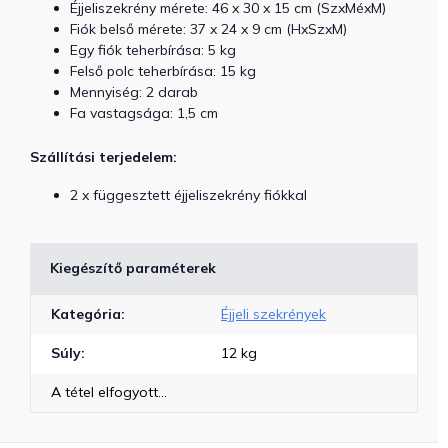
Éjjeliszekrény mérete: 46 x 30 x 15 cm (SzxMéxM)
Fiók belső mérete: 37 x 24 x 9 cm (HxSzxM)
Egy fiók teherbírása: 5 kg
Felső polc teherbírása: 15 kg
Mennyiség: 2 darab
Fa vastagsága: 1,5 cm
Szállítási terjedelem:
2 x függesztett éjjeliszekrény fiókkal
Kiegészítő paraméterek
Kategória
:
Éjjeli szekrények
Súly
:
12 kg
A tétel elfogyott…