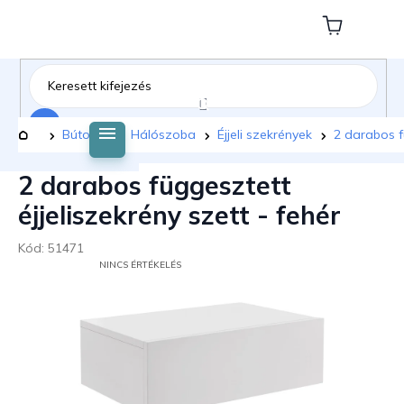
Ugrás
a
Kosár
fő
tartalomhoz
Keresés
Kezdőlap
Bútorok
Hálószoba
Éjjeli szekrények
2 darabos fü
2 darabos függesztett
éjjeliszekrény szett - fehér
Kód:
51471
A
NINCS ÉRTÉKELÉS
TERMÉK
ÁTLAGOS
ÉRTÉKELÉSE
5-
BŐL
0,0
CSILLAG.