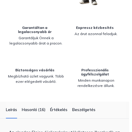
Garantáltan a
Expressz kézbesítés
legalacsonyabb ár
Az árut azonnal feladjuk.
Garantáljuk Önnek a
legalacsonyabb árat a piacon.
Biztonságos vásárlás
Professzionális
ügyfélszolgálat
Megbízható üzlet vagyunk. Több
Minden munkanapon
ezer elégedett vásárló.
rendelkezésre állunk.
Leírás
Hasonló (16)
Értékelés
Beszélgetés