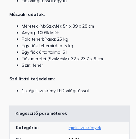
Fiókvilágítással együtt
Műszaki adatok:
Méretek (MxSzxMé): 54 x 39 x 28 cm
Anyag: 100% MDF
Polc teherbírása: 25 kg
Egy fiók teherbírása: 5 kg
Egy fiók űrtartalma: 5 l
Fiók méretei (SzxMéxM): 32 x 23,7 x 9 cm
Szín: fehér
Szállítási terjedelem:
1 x éjjeliszekrény LED világítással
Kiegészítő paraméterek
Kategória
:
Éjjeli szekrények