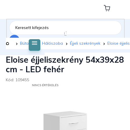
Ugrás
a
Kosár
fő
tartalomhoz
Keresés
Kezdőlap
Bútorok
Hálószoba
Éjjeli szekrények
Eloise éjje
Eloise éjjeliszekrény 54x39x28
cm - LED fehér
Kód:
109455
A
NINCS ÉRTÉKELÉS
TERMÉK
ÁTLAGOS
ÉRTÉKELÉSE
5-
BŐL
0,0
CSILLAG.