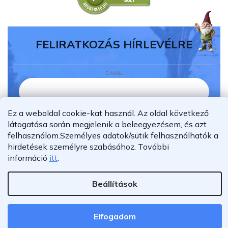
FELIRATKOZÁS HÍRLEVÉLRE
E-MAIL
Ez a weboldal cookie-kat használ. Az oldal következő
Elolvastam és megértettem az
adatvédelmi
látogatása során megjelenik a beleegyezésem, és azt
nyilatkozatot.
felhasználom.
Személyes adatok/sütik felhasználhatók a
Feliratkozás
hirdetések személyre szabásához.
További
információ
itt
.
Beállítások
Shoptet Premium készítette
Copyright 2026
Furnigo.hu
. Minden jog fenntartva.
Elfogadom