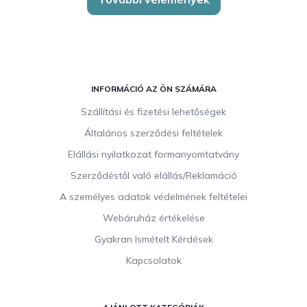
L
á
INFORMÁCIÓ AZ ÖN SZÁMÁRA
b
Szállítási és fizetési lehetőségek
l
Általános szerződési feltételek
é
c
Elállási nyilatkozat formanyomtatvány
Szerződéstől való elállás/Reklamáció
A személyes adatok védelmének feltételei
Webáruház értékelése
Gyakran Ismételt Kérdések
Kapcsolatok