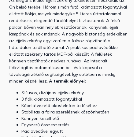
Az elegáns Eloise éjjeliszekrény tökéletesen illeszkedik az
Ön belső terébe. Három simán futó, krómozott fogantyúval
ellátott fiókja, melyek mindegyike 5 literes űrtartalommal
rendelkezik, elegendő tárolóhelyet biztosítanak. A felső
polcon bőven van hely ébresztőórának, könyvnek, éjjeli
lámpának és sok másnak. A nagyobb biztonság érdekében
az éjjeliszekrény egyszerűen a falhoz rögzíthető a
hátoldalon található zárral. A praktikus padlóvédőkkel
ellátott szekrény tartós MDF-ből készült. A felületek
könnyen tisztíthatók nedves ruhával. Az integrált
fiókvilágítás automatikusan be- és kikapcsol a
távolságérzékelő segítségével. Így sötétben is mindig
minden kéznél lesz.
A termék előnyei:
Stílusos, dizájnos éjjeliszekrény
3 fiók krómozott fogantyúkkal
Kábelátvezető okostelefon töltéséhez
Stabilitás a falra szerelésnek köszönhetően
Könnyen kezelhető
Egyszerű összeszerelés
Padlóvédővel együtt