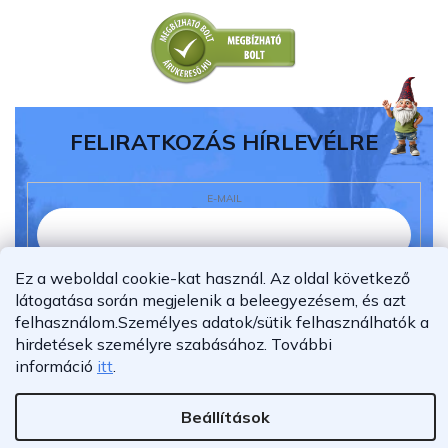
FELIRATKOZÁS HÍRLEVÉLRE
E-MAIL
Ez a weboldal cookie-kat használ. Az oldal következő
Elolvastam és megértettem az
adatvédelmi
látogatása során megjelenik a beleegyezésem, és azt
nyilatkozatot.
felhasználom.
Személyes adatok/sütik felhasználhatók a
Feliratkozás
hirdetések személyre szabásához.
További
információ
itt
.
Beállítások
Shoptet Premium készítette