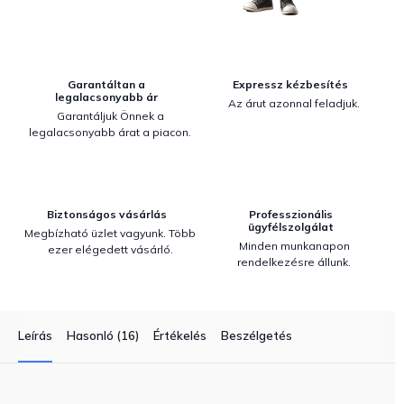
Garantáltan a
Expressz kézbesítés
legalacsonyabb ár
Az árut azonnal feladjuk.
Garantáljuk Önnek a
legalacsonyabb árat a piacon.
Biztonságos vásárlás
Professzionális
ügyfélszolgálat
Megbízható üzlet vagyunk. Több
Minden munkanapon
ezer elégedett vásárló.
rendelkezésre állunk.
Leírás
Hasonló (16)
Értékelés
Beszélgetés