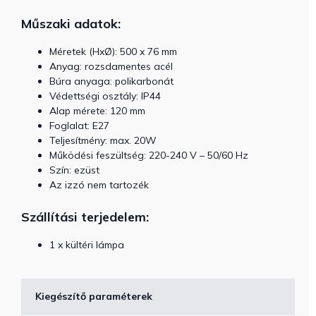
Műszaki adatok:
Méretek (HxØ): 500 x 76 mm
Anyag: rozsdamentes acél
Búra anyaga: polikarbonát
Védettségi osztály: IP44
Alap mérete: 120 mm
Foglalat: E27
Teljesítmény: max. 20W
Működési feszültség: 220-240 V – 50/60 Hz
Szín: ezüst
Az izzó nem tartozék
Szállítási terjedelem:
1 x kültéri lámpa
Kiegészítő paraméterek