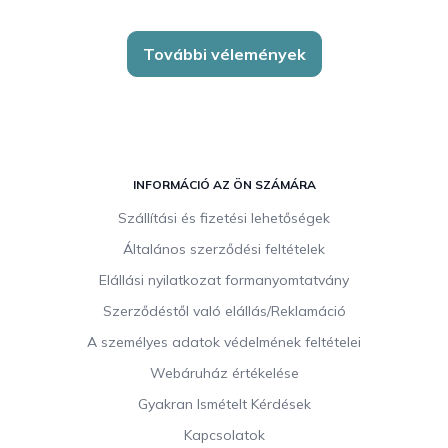
További vélemények
L
á
INFORMÁCIÓ AZ ÖN SZÁMÁRA
b
Szállítási és fizetési lehetőségek
l
Általános szerződési feltételek
é
c
Elállási nyilatkozat formanyomtatvány
Szerződéstől való elállás/Reklamáció
A személyes adatok védelmének feltételei
Webáruház értékelése
Gyakran Ismételt Kérdések
Kapcsolatok