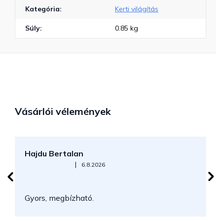
Kategória
:
Kerti világítás
Súly
:
0.85 kg
Vásárlói vélemények
Hajdu Bertalan
S
Az áruház értékelése 5-ből 5 csillag.
|
6.8.2026
N
Gyors, megbízható.
k