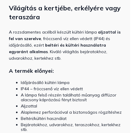
Világítás a kertjébe, erkélyére vagy
teraszára
A rozsdamentes acélból készült kültéri lámpa
aljzattal is
fel van szerelve
, fröccsenő víz ellen védett (IP44) és
időjárásálló, ezért
beltéri és kültéri használatra
egyaránt alkalmas
. Kiváló világítás bejáratokhoz,
udvarokhoz, kertekhez stb.
A termék előnyei:
Időjárásálló kültéri lámpa
IP44 – fröccsenő víz ellen védett
A lámpa felső részén található műanyag diffúzor
alacsony káprázású fényt biztosít
Aljzattal
Alaplemez perforációval a biztonságos rögzítéshez
Beltéri/kültéri használat
Bejáratokhoz, udvarokhoz, teraszokhoz, kertekhez
stb.