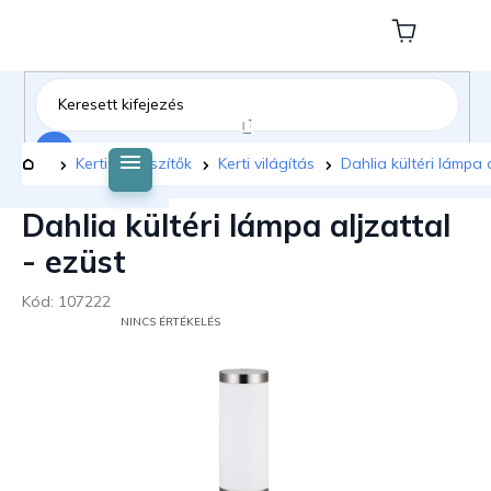
Ugrás
a
Kosár
fő
tartalomhoz
Keresés
Kezdőlap
Kerti kiegészítők
Kerti világítás
Dahlia kültéri lámpa 
Dahlia kültéri lámpa aljzattal
- ezüst
Kód:
107222
A
NINCS ÉRTÉKELÉS
TERMÉK
ÁTLAGOS
ÉRTÉKELÉSE
5-
BŐL
0,0
CSILLAG.