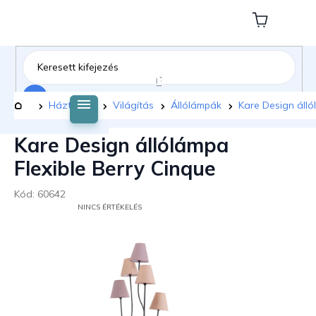
Ugrás
a
Kosár
fő
tartalomhoz
Keresés
Kezdőlap
Háztartás
Világítás
Állólámpák
Kare Design álló
Kare Design állólámpa
Flexible Berry Cinque
Kód:
60642
A
NINCS ÉRTÉKELÉS
TERMÉK
ÁTLAGOS
ÉRTÉKELÉSE
5-
BŐL
0,0
CSILLAG.