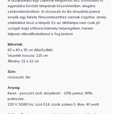
A dizájnlámpa egy csipetnyi eleganciát visz otthonába öt
egymásba fonódó lámpának köszönhetően, elegáns
színkombinációban. A rózsaszín és lila árnyalatú pamut
ernyők egy fekete fémszerkezethez vannak rögzítve, amely
stabilabbá teszi a lámpát. Ez az állólámpa nem csak jól
szolgál majd otthona bármely helyiségében, hanem
teljesen ellenállhatatlanul is fog kinézni.
Méretek:
63 x 40 x 35 cm (Ma/Sz/Mé)
Vezeték hossza: 115 cm
Állvány: 22 x 22 cm
Szín:
rózsaszín, lila
Anyag:
Keret - porszórt acél, árnyékoló - 10% pamut, 90%
poliészter,
230 V, 50/60 Hz, izzó E14, izzók száma 5, Max. 40 watt