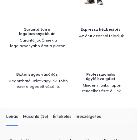
Garantáltan a
Expressz kézbesítés
legalacsonyabb ár
Az árut azonnal feladjuk.
Garantáljuk Önnek a
legalacsonyabb árat a piacon.
Biztonságos vásárlás
Professzionális
ügyfélszolgálat
Megbízható üzlet vagyunk. Több
Minden munkanapon
ezer elégedett vásárló.
rendelkezésre állunk.
Leírás
Hasonló (16)
Értékelés
Beszélgetés