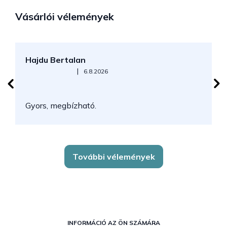
Vásárlói vélemények
Hajdu Bertalan
S
Az áruház értékelése 5-ből 5 csillag.
|
6.8.2026
N
Gyors, megbízható.
k
További vélemények
L
á
INFORMÁCIÓ AZ ÖN SZÁMÁRA