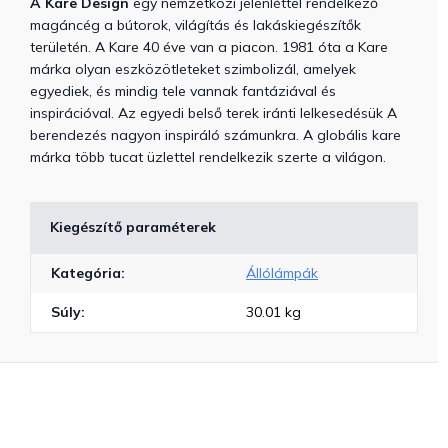
A Kare Design
egy nemzetközi jelenléttel rendelkező
magáncég a bútorok, világítás és lakáskiegészítők
területén. A Kare 40 éve van a piacon. 1981 óta a Kare
márka olyan eszközötleteket szimbolizál, amelyek
egyediek, és mindig tele vannak fantáziával és
inspirációval. Az egyedi belső terek iránti lelkesedésük ​A
berendezés nagyon inspiráló számunkra. A globális kare
márka több tucat üzlettel rendelkezik szerte a világon.
Kiegészítő paraméterek
Kategória
:
Állólámpák
Súly
:
30.01 kg