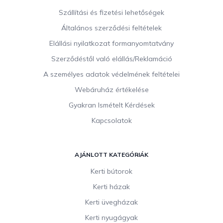
b
Szállítási és fizetési lehetőségek
l
Általános szerződési feltételek
é
c
Elállási nyilatkozat formanyomtatvány
Szerződéstől való elállás/Reklamáció
A személyes adatok védelmének feltételei
Webáruház értékelése
Gyakran Ismételt Kérdések
Kapcsolatok
AJÁNLOTT KATEGÓRIÁK
Kerti bútorok
Kerti házak
Kerti üvegházak
Kerti nyugágyak