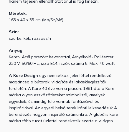
hanem teljesen ellenállhatatlanul is fog kinézni.
Méretek:
163 x 40 x 35 cm (Ma/Sz/Mé)
Szín:
szürke, kék, rózsaszín
Anyag:
Keret- Acél porszórt bevonattal, Árnyékoló- Poliészter
230 V, 50/60 Hz, izzó E14, izzók száma 5, Max. 40 watt
A Kare Design
egy nemzetközi jelenléttel rendelkező
magáncég a bútorok, világítás és lakáskiegészítők
területén. A Kare 40 éve van a piacon. 1981 óta a Kare
márka olyan eszközötleteket szimbolizál, amelyek
egyediek, és mindig tele vannak fantáziával és
inspirációval. Az egyedi belső terek iránti lelkesedésük ​A
berendezés nagyon inspiráló számunkra. A globális kare
márka több tucat üzlettel rendelkezik szerte a világon.