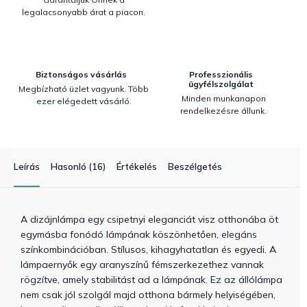
legalacsonyabb árat a piacon.
Biztonságos vásárlás
Professzionális
ügyfélszolgálat
Megbízható üzlet vagyunk. Több
Minden munkanapon
ezer elégedett vásárló.
rendelkezésre állunk.
Leírás
Hasonló (16)
Értékelés
Beszélgetés
A dizájnlámpa egy csipetnyi eleganciát visz otthonába öt
egymásba fonódó lámpának köszönhetően, elegáns
színkombinációban. Stílusos, kihagyhatatlan és egyedi. A
lámpaernyők egy aranyszínű fémszerkezethez vannak
rögzítve, amely stabilitást ad a lámpának. Ez az állólámpa
nem csak jól szolgál majd otthona bármely helyiségében,