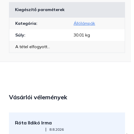
Kiegészítő paraméterek
Kategória
:
Állólámpák
Súly
:
30.01 kg
A tétel elfogyott…
Vásárlói vélemények
Róta Ildikó Irma
P
Az áruház értékelése 5-ből 5 csillag.
|
8.8.2026