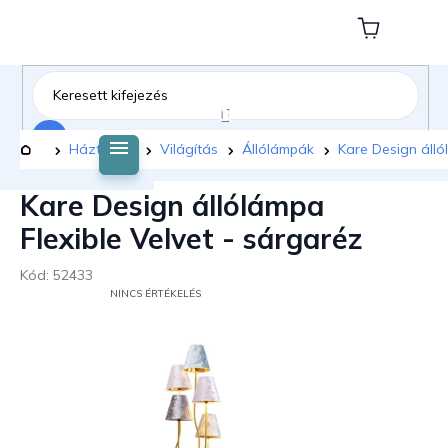
Ugrás
a
Kosár
fő
tartalomhoz
Keresés
Kezdőlap
Háztartás
Világítás
Állólámpák
Kare Design álló
Kare Design állólámpa
Flexible Velvet - sárgaréz
Kód:
52433
A
NINCS ÉRTÉKELÉS
TERMÉK
ÁTLAGOS
ÉRTÉKELÉSE
5-
BŐL
0,0
CSILLAG.