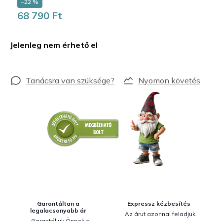
–22 %
68 790 Ft
Egységár:
Jelenleg nem érhető el
Nyomon követés
Garantáltan a
Expressz kézbesítés
legalacsonyabb ár
Az árut azonnal feladjuk.
Garantáljuk Önnek a