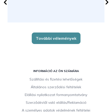
További vélemények
L
á
INFORMÁCIÓ AZ ÖN SZÁMÁRA
b
Szállítási és fizetési lehetőségek
l
Általános szerződési feltételek
é
c
Elállási nyilatkozat formanyomtatvány
Szerződéstől való elállás/Reklamáció
A személyes adatok védelmének feltételei