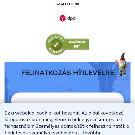
SZÁLLÍTÓINK
FELIRATKOZÁS HÍRLEVÉLRE
E-MAIL
Ez a weboldal cookie-kat használ. Az oldal következő
Elolvastam és megértettem az
adatvédelmi
látogatása során megjelenik a beleegyezésem, és azt
nyilatkozatot.
felhasználom.
Személyes adatok/sütik felhasználhatók a
hirdetések személyre szabásához.
További
Feliratkozás