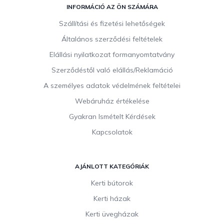
á
INFORMÁCIÓ AZ ÖN SZÁMÁRA
b
Szállítási és fizetési lehetőségek
l
Általános szerződési feltételek
é
c
Elállási nyilatkozat formanyomtatvány
Szerződéstől való elállás/Reklamáció
A személyes adatok védelmének feltételei
Webáruház értékelése
Gyakran Ismételt Kérdések
Kapcsolatok
AJÁNLOTT KATEGÓRIÁK
Kerti bútorok
Kerti házak
Kerti üvegházak