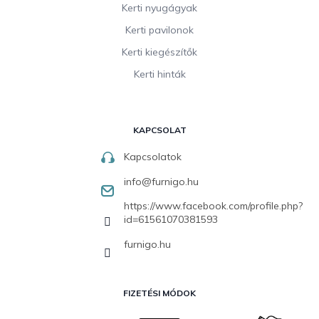
Kerti nyugágyak
Kerti pavilonok
Kerti kiegészítők
Kerti hinták
KAPCSOLAT
Kapcsolatok
info
@
furnigo.hu
https://www.facebook.com/profile.php?
id=61561070381593
furnigo.hu
FIZETÉSI MÓDOK