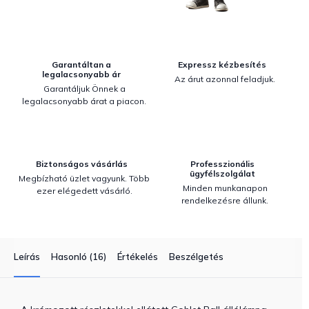
Garantáltan a
Expressz kézbesítés
legalacsonyabb ár
Az árut azonnal feladjuk.
Garantáljuk Önnek a
legalacsonyabb árat a piacon.
Biztonságos vásárlás
Professzionális
ügyfélszolgálat
Megbízható üzlet vagyunk. Több
Minden munkanapon
ezer elégedett vásárló.
rendelkezésre állunk.
Leírás
Hasonló (16)
Értékelés
Beszélgetés