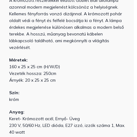
A krómozott részletekkel ellátott Goblet Ball állólámpa
azonnal modern megjelenést kölcsönöz a helyiségnek.
Kellemes fényforrás vonzó dizájnnal. A krómozott pohár
oldalt védi a fényt és felfelé bocsátja ki a fényt. A lámpa
érdekes megjelenése különösen alkalmas a modern belső
terekbe. A hosszú, műanyag bevonatú kábelen
lábkapcsoló található, ami megkönnyíti a világítás
vezérlését.
Méretek:
160 x 25 x 25 cm (H/W/D)
Vezeték hossza: 250cm
Árnyék: 20 x 25 x 25 cm
Szín:
króm
Anyag:
Keret- Krómozott acél, Ernyő- Üveg
230 V, 50/60 Hz, LED dióda, E27 izzó, izzók száma 1, Max.
40 watt