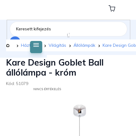
Ugrás
a
Kosár
fő
tartalomhoz
Keresés
Kezdőlap
Háztartás
Világítás
Állólámpák
Kare Design Gobl
Kare Design Goblet Ball
állólámpa - króm
Kód:
51079
A
NINCS ÉRTÉKELÉS
TERMÉK
ÁTLAGOS
ÉRTÉKELÉSE
5-
BŐL
0,0
CSILLAG.