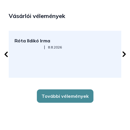
Vásárlói vélemények
Róta Ildikó Irma
P
Az áruház értékelése 5-ből 5 csillag.
|
8.8.2026
További vélemények
L