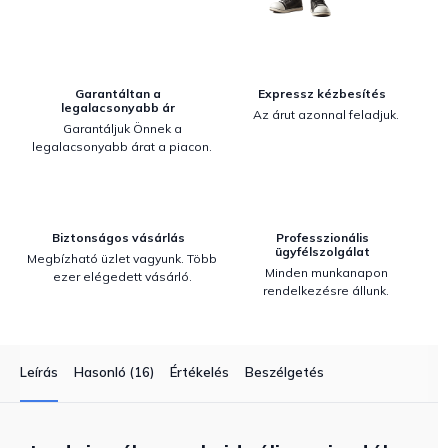
Garantáltan a
Expressz kézbesítés
legalacsonyabb ár
Az árut azonnal feladjuk.
Garantáljuk Önnek a
legalacsonyabb árat a piacon.
Biztonságos vásárlás
Professzionális
ügyfélszolgálat
Megbízható üzlet vagyunk. Több
Minden munkanapon
ezer elégedett vásárló.
rendelkezésre állunk.
Leírás
Hasonló (16)
Értékelés
Beszélgetés