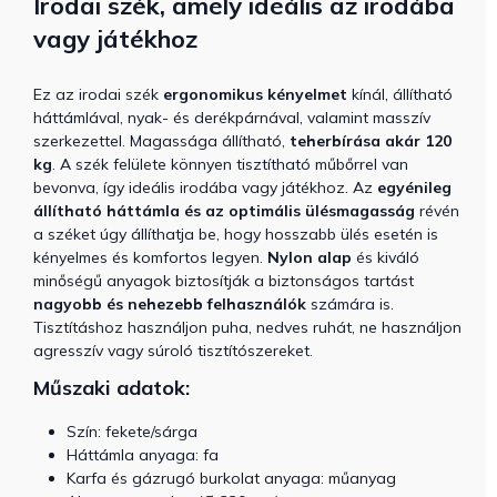
Irodai szék, amely ideális az irodába
vagy játékhoz
Ez az irodai szék
ergonomikus kényelmet
kínál, állítható
háttámlával, nyak- és derékpárnával, valamint masszív
szerkezettel. Magassága állítható,
teherbírása akár 120
kg
. A szék felülete könnyen tisztítható műbőrrel van
bevonva, így ideális irodába vagy játékhoz. Az
egyénileg
állítható háttámla és az optimális ülésmagasság
révén
a széket úgy állíthatja be, hogy hosszabb ülés esetén is
kényelmes és komfortos legyen.
Nylon alap
és kiváló
minőségű anyagok biztosítják a biztonságos tartást
nagyobb és nehezebb felhasználók
számára is.
Tisztításhoz használjon puha, nedves ruhát, ne használjon
agresszív vagy súroló tisztítószereket.
Műszaki adatok:
Szín: fekete/sárga
Háttámla anyaga: fa
Karfa és gázrugó burkolat anyaga: műanyag