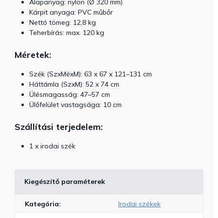
Alapanyag: nylon (Ø 320 mm)
Kárpit anyaga: PVC műbőr
Nettó tömeg: 12,8 kg
Teherbírás: max. 120 kg
Méretek:
Szék (SzxMéxM): 63 x 67 x 121–131 cm
Háttámla (SzxM): 52 x 74 cm
Ülésmagasság: 47–57 cm
Ülőfelület vastagsága: 10 cm
Szállítási terjedelem:
1 x irodai szék
Kiegészítő paraméterek
Kategória
:
Irodai székek