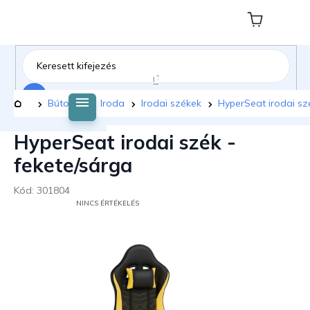
Ugrás
a
Kosár
fő
tartalomhoz
Keresés
Kezdőlap
Bútorok
Iroda
Irodai székek
HyperSeat irodai sz
HyperSeat irodai szék -
fekete/sárga
Kód:
301804
A
NINCS ÉRTÉKELÉS
TERMÉK
ÁTLAGOS
ÉRTÉKELÉSE
5-
BŐL
0,0
CSILLAG.