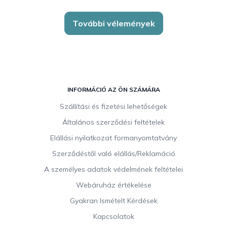
További vélemények
L
á
INFORMÁCIÓ AZ ÖN SZÁMÁRA
b
Szállítási és fizetési lehetőségek
l
Általános szerződési feltételek
é
c
Elállási nyilatkozat formanyomtatvány
Szerződéstől való elállás/Reklamáció
A személyes adatok védelmének feltételei
Webáruház értékelése
Gyakran Ismételt Kérdések
Kapcsolatok