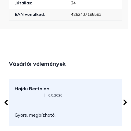
Jótállás
:
24
EAN vonalkód
:
4262437185583
Vásárlói vélemények
Hajdu Bertalan
S
Az áruház értékelése 5-ből 5 csillag.
|
6.8.2026
N
Gyors, megbízható.
k