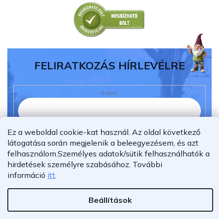
FELIRATKOZÁS HÍRLEVÉLRE
E-MAIL
Ez a weboldal cookie-kat használ. Az oldal következő
Elolvastam és megértettem az
adatvédelmi
látogatása során megjelenik a beleegyezésem, és azt
nyilatkozatot.
felhasználom.
Személyes adatok/sütik felhasználhatók a
Feliratkozás
hirdetések személyre szabásához.
További
információ
itt
.
Beállítások
Shoptet Premium készítette