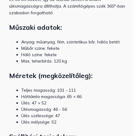
ülésmagasságra állíthatja. A számítógépes szék 360°-ban
szabadon forgatható.
Műszaki adatok:
Anyag: műanyag, fém, szintetikus bőr, hálós betét
Műbőr színe: fekete
Háló színe: fekete
Max. teherbírás: 120 kg
Méretek (megközelítőleg):
Teljes magasság: 101 - 111
Háttámla magassága: 65 × 66
Ülés: 47 × 52
Ülésmagasság: 46 - 56
Ülés szélessége: 47
Ülés mélysége: 52