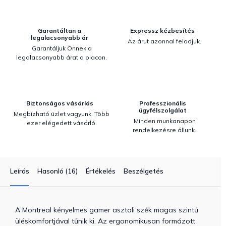
Garantáltan a
Expressz kézbesítés
legalacsonyabb ár
Az árut azonnal feladjuk.
Garantáljuk Önnek a
legalacsonyabb árat a piacon.
Biztonságos vásárlás
Professzionális
ügyfélszolgálat
Megbízható üzlet vagyunk. Több
Minden munkanapon
ezer elégedett vásárló.
rendelkezésre állunk.
Leírás
Hasonló (16)
Értékelés
Beszélgetés
A Montreal kényelmes gamer asztali szék magas szintű
üléskomfortjával tűnik ki. Az ergonomikusan formázott