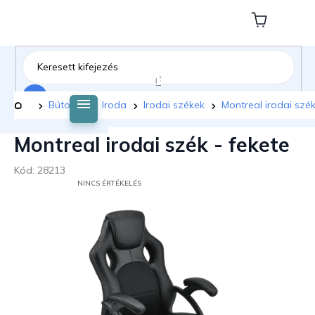
Ugrás
a
Kosár
fő
tartalomhoz
Keresés
Kezdőlap
Bútorok
Iroda
Irodai székek
Montreal irodai szék
Montreal irodai szék - fekete
Kód:
28213
A
NINCS ÉRTÉKELÉS
TERMÉK
ÁTLAGOS
ÉRTÉKELÉSE
5-
BŐL
0,0
CSILLAG.