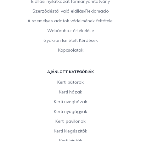
c
Elállási nyilatkozat formanyomtatvány
Szerződéstől való elállás/Reklamáció
A személyes adatok védelmének feltételei
Webáruház értékelése
Gyakran Ismételt Kérdések
Kapcsolatok
AJÁNLOTT KATEGÓRIÁK
Kerti bútorok
Kerti házak
Kerti üvegházak
Kerti nyugágyak
Kerti pavilonok
Kerti kiegészítők
Kerti hinták