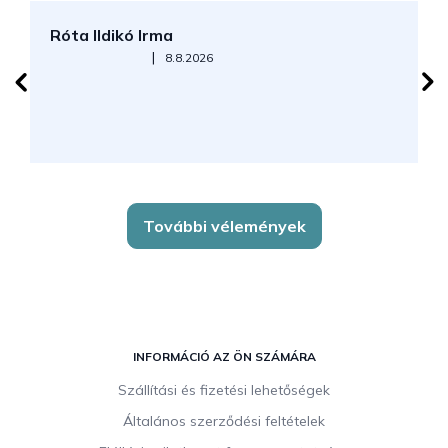
Róta Ildikó Irma
P
Az áruház értékelése 5-ből 5 csillag.
|
8.8.2026
További vélemények
L
á
INFORMÁCIÓ AZ ÖN SZÁMÁRA
b
Szállítási és fizetési lehetőségek
l
Általános szerződési feltételek
é