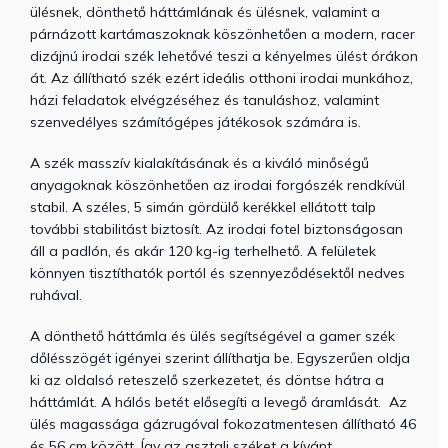
ülésnek, dönthető háttámlának és ülésnek, valamint a
párnázott kartámaszoknak köszönhetően a modern, racer
dizájnú irodai szék lehetővé teszi a kényelmes ülést órákon
át. Az állítható szék ezért ideális otthoni irodai munkához,
házi feladatok elvégzéséhez és tanuláshoz, valamint
szenvedélyes számítógépes játékosok számára is.
A szék masszív kialakításának és a kiváló minőségű
anyagoknak köszönhetően az irodai forgószék rendkívül
stabil. A széles, 5 simán gördülő kerékkel ellátott talp
további stabilitást biztosít. Az irodai fotel biztonságosan
áll a padlón, és akár 120 kg-ig terhelhető. A felületek
könnyen tisztíthatók portól és szennyeződésektől nedves
ruhával.
A dönthető háttámla és ülés segítségével a gamer szék
dőlésszögét igényei szerint állíthatja be. Egyszerűen oldja
ki az oldalsó reteszelő szerkezetet, és döntse hátra a
háttámlát. A hálós betét elősegíti a levegő áramlását.
Az
ülés magassága gázrugóval fokozatmentesen állítható 46
és 56 cm között. Így az asztali széket a kívánt