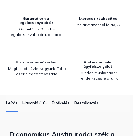
Garantáltan a
Expressz kézbesítés
legalacsonyabb ár
Az árut azonnal feladjuk.
Garantáljuk Önnek a
legalacsonyabb árat a piacon.
Biztonságos vásárlás
Professzionális
ügyfélszolgálat
Megbízható üzlet vagyunk. Több
Minden munkanapon
ezer elégedett vásárló.
rendelkezésre állunk.
Leírás
Hasonló (16)
Értékelés
Beszélgetés
Ergonomikus Austin irodai szék a