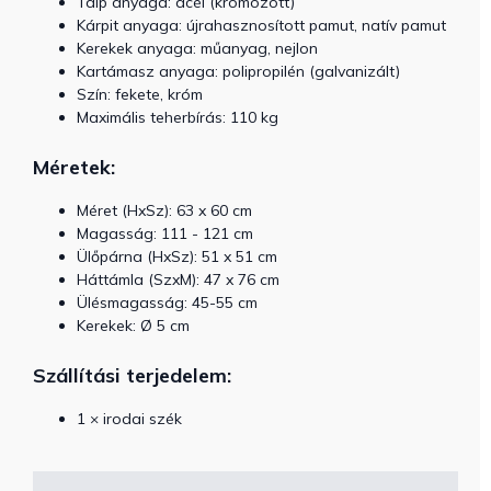
Talp anyaga: acél (krómozott)
Kárpit anyaga: újrahasznosított pamut, natív pamut
Kerekek anyaga: műanyag, nejlon
Kartámasz anyaga: polipropilén (galvanizált)
Szín: fekete, króm
Maximális teherbírás: 110 kg
Méretek:
Méret (HxSz): 63 x 60 cm
Magasság: 111 - 121 cm
Ülőpárna (HxSz): 51 x 51 cm
Háttámla (SzxM): 47 x 76 cm
Ülésmagasság: 45-55 cm
Kerekek: Ø 5 cm
Szállítási terjedelem:
1 × irodai szék