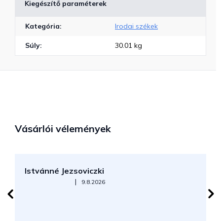
Kiegészítő paraméterek
Kategória
:
Irodai székek
Súly
:
30.01 kg
Vásárlói vélemények
Istvánné Jezsoviczki
R
Az áruház értékelése 5-ből 5 csillag.
|
9.8.2026