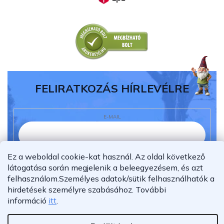
FELIRATKOZÁS HÍRLEVÉLRE
E-MAIL
Ez a weboldal cookie-kat használ. Az oldal következő
Elolvastam és megértettem az
adatvédelmi
látogatása során megjelenik a beleegyezésem, és azt
nyilatkozatot.
felhasználom.
Személyes adatok/sütik felhasználhatók a
Feliratkozás
hirdetések személyre szabásához.
További
információ
itt
.