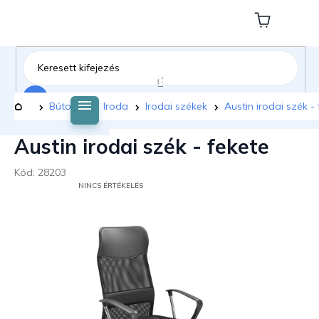
Ugrás
a
Kosár
fő
tartalomhoz
Keresés
Kezdőlap
Bútorok
Iroda
Irodai székek
Austin irodai szék -
Austin irodai szék - fekete
Kód:
28203
A
NINCS ÉRTÉKELÉS
TERMÉK
ÁTLAGOS
ÉRTÉKELÉSE
5-
BŐL
0,0
CSILLAG.