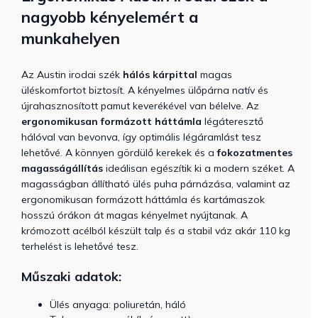
nagyobb kényelemért a
munkahelyen
Az Austin irodai szék
hálós kárpittal
magas
üléskomfortot biztosít. A kényelmes ülőpárna natív és
újrahasznosított pamut keverékével van bélelve. Az
ergonomikusan formázott háttámla
légáteresztő
hálóval van bevonva, így optimális légáramlást tesz
lehetővé. A könnyen gördülő kerekek és a
fokozatmentes
magasságállítás
ideálisan egészítik ki a modern széket. A
magasságban állítható ülés puha párnázása, valamint az
ergonomikusan formázott háttámla és kartámaszok
hosszú órákon át magas kényelmet nyújtanak. A
krómozott acélból készült talp és a stabil váz akár 110 kg
terhelést is lehetővé tesz.
Műszaki adatok:
Ülés anyaga: poliuretán, háló