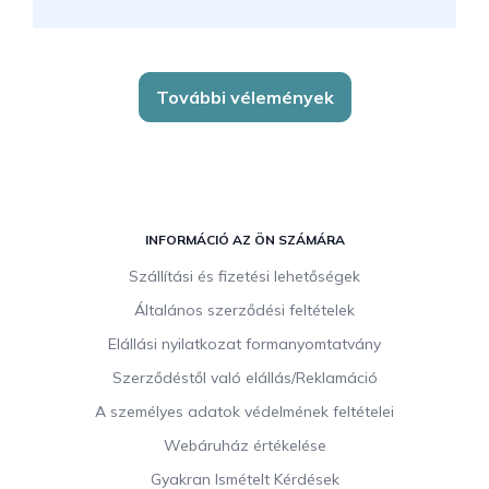
További vélemények
L
á
INFORMÁCIÓ AZ ÖN SZÁMÁRA
b
Szállítási és fizetési lehetőségek
l
Általános szerződési feltételek
é
c
Elállási nyilatkozat formanyomtatvány
Szerződéstől való elállás/Reklamáció
A személyes adatok védelmének feltételei
Webáruház értékelése
Gyakran Ismételt Kérdések