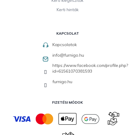
Kerti kiegészítők
Kerti hinták
KAPCSOLAT
Kapcsolatok
info
@
furnigo.hu
https://www.facebook.com/profile.php?
id=61561070381593
furnigo.hu
FIZETÉSI MÓDOK