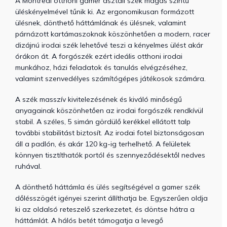
A Montreal otthoni gamer asztali szék magas szintű
üléskényelmével tűnik ki. Az ergonomikusan formázott
ülésnek, dönthető háttámlának és ülésnek, valamint
párnázott kartámaszoknak köszönhetően a modern, racer
dizájnú irodai szék lehetővé teszi a kényelmes ülést akár
órákon át. A forgószék ezért ideális otthoni irodai
munkához, házi feladatok és tanulás elvégzéséhez,
valamint szenvedélyes számítógépes játékosok számára.
A szék masszív kivitelezésének és kiváló minőségű
anyagainak köszönhetően az irodai forgószék rendkívül
stabil. A széles, 5 simán gördülő kerékkel ellátott talp
további stabilitást biztosít. Az irodai fotel biztonságosan
áll a padlón, és akár 120 kg-ig terhelhető. A felületek
könnyen tisztíthatók portól és szennyeződésektől nedves
ruhával.
A dönthető háttámla és ülés segítségével a gamer szék
dőlésszögét igényei szerint állíthatja be. Egyszerűen oldja
ki az oldalsó reteszelő szerkezetet, és döntse hátra a
háttámlát. A hálós betét támogatja a levegő