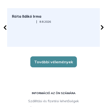
Róta Ildikó Irma
P
Az áruház értékelése 5-ből 5 csillag.
|
8.8.2026
További vélemények
L
á
INFORMÁCIÓ AZ ÖN SZÁMÁRA
b
Szállítási és fizetési lehetőségek
l