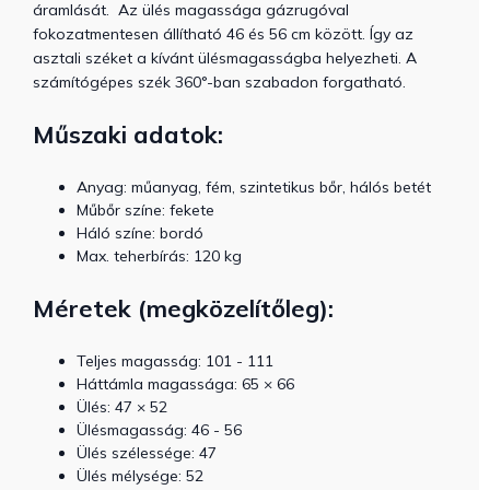
áramlását.
Az ülés magassága gázrugóval
fokozatmentesen állítható 46 és 56 cm között. Így az
asztali széket a kívánt ülésmagasságba helyezheti. A
számítógépes szék 360°-ban szabadon forgatható.
Műszaki adatok:
Anyag: műanyag, fém, szintetikus bőr, hálós betét
Műbőr színe: fekete
Háló színe: bordó
Max. teherbírás: 120 kg
Méretek (megközelítőleg):
Teljes magasság: 101 - 111
Háttámla magassága: 65 × 66
Ülés: 47 × 52
Ülésmagasság: 46 - 56
Ülés szélessége: 47
Ülés mélysége: 52