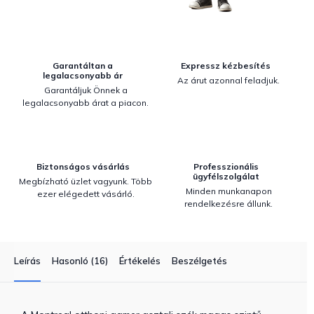
Garantáltan a
Expressz kézbesítés
legalacsonyabb ár
Az árut azonnal feladjuk.
Garantáljuk Önnek a
legalacsonyabb árat a piacon.
Biztonságos vásárlás
Professzionális
ügyfélszolgálat
Megbízható üzlet vagyunk. Több
Minden munkanapon
ezer elégedett vásárló.
rendelkezésre állunk.
Leírás
Hasonló (16)
Értékelés
Beszélgetés