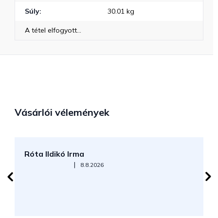
Súly
:
30.01 kg
A tétel elfogyott…
Vásárlói vélemények
Róta Ildikó Irma
P
Az áruház értékelése 5-ből 5 csillag.
|
8.8.2026