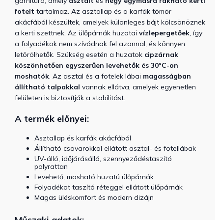
garnitúra, amely
asztalt
és
négy egymásra rakható kerti
fotelt
tartalmaz.
Az asztallap és a karfák tömör
akácfából készültek, amelyek különleges bájt kölcsönöznek
a kerti szettnek.
Az ülőpárnák huzatai
vízlepergetőek
, így
a folyadékok nem szívódnak fel azonnal, és könnyen
letörölhetők. Szükség esetén a huzatok
cipzárnak
köszönhetően egyszerűen levehetők és 30°C-on
moshatók
. Az asztal és a fotelek lábai
magasságban
állítható talpakkal
vannak ellátva, amelyek egyenetlen
felületen is biztosítják a stabilitást.
A termék előnyei:
Asztallap és karfák akácfából
Állítható csavarokkal ellátott asztal- és fotellábak
UV-álló, időjárásálló, szennyeződéstaszító
polyrattan
Levehető, mosható huzatú ülőpárnák
Folyadékot taszító réteggel ellátott ülőpárnák
Magas üléskomfort és modern dizájn
Műszaki adatok: