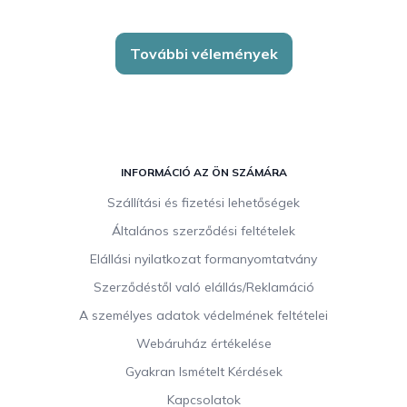
További vélemények
L
á
INFORMÁCIÓ AZ ÖN SZÁMÁRA
b
Szállítási és fizetési lehetőségek
l
Általános szerződési feltételek
é
c
Elállási nyilatkozat formanyomtatvány
Szerződéstől való elállás/Reklamáció
A személyes adatok védelmének feltételei
Webáruház értékelése
Gyakran Ismételt Kérdések
Kapcsolatok