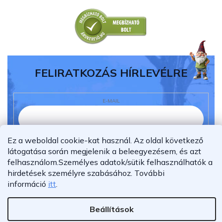
FELIRATKOZÁS HÍRLEVÉLRE
E-MAIL
Ez a weboldal cookie-kat használ. Az oldal következő
Elolvastam és megértettem az
adatvédelmi
látogatása során megjelenik a beleegyezésem, és azt
nyilatkozatot.
felhasználom.
Személyes adatok/sütik felhasználhatók a
Feliratkozás
hirdetések személyre szabásához.
További
információ
itt
.
Beállítások
Shoptet Premium készítette