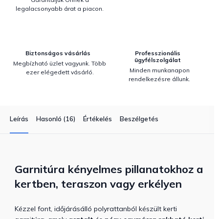
legalacsonyabb árat a piacon.
Biztonságos vásárlás
Professzionális
ügyfélszolgálat
Megbízható üzlet vagyunk. Több
Minden munkanapon
ezer elégedett vásárló.
rendelkezésre állunk.
Leírás
Hasonló (16)
Értékelés
Beszélgetés
Garnitúra kényelmes pillanatokhoz a
kertben, teraszon vagy erkélyen
Kézzel font, időjárásálló polyrattanból készült kerti