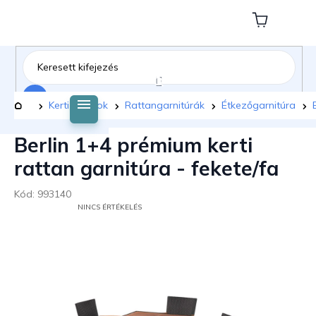
Ugrás
a
Kosár
fő
tartalomhoz
Keresés
Kezdőlap
Kerti bútorok
Rattangarnitúrák
Étkezőgarnitúra
Berlin 1+4 prémium kerti
rattan garnitúra - fekete/fa
Kód:
993140
A
NINCS ÉRTÉKELÉS
TERMÉK
ÁTLAGOS
ÉRTÉKELÉSE
5-
BŐL
0,0
CSILLAG.