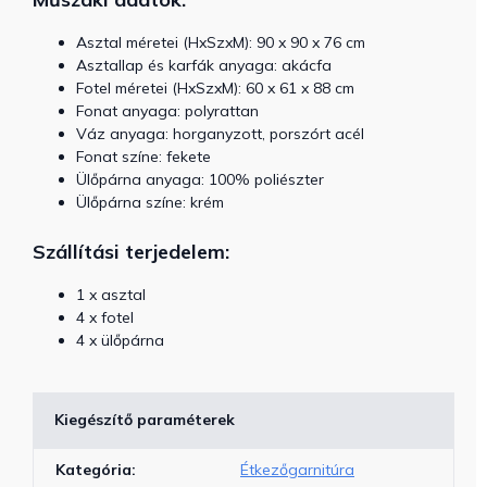
Asztal méretei (HxSzxM): 90 x 90 x 76 cm
Asztallap és karfák anyaga: akácfa
Fotel méretei
(HxSzxM): 60 x 61 x 88 cm
Fonat anyaga: polyrattan
Váz anyaga: horganyzott, porszórt acél
Fonat színe: fekete
Ülőpárna anyaga: 100% poliészter
Ülőpárna színe: krém
Szállítási terjedelem:
1 x asztal
4 x fotel
4 x ülőpárna
Kiegészítő paraméterek
Kategória
:
Étkezőgarnitúra