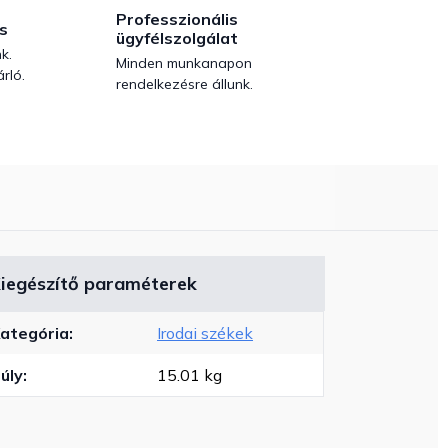
Professzionális
s
ügyfélszolgálat
k.
Minden munkanapon
rló.
rendelkezésre állunk.
iegészítő paraméterek
ategória
:
Irodai székek
úly
:
15.01 kg