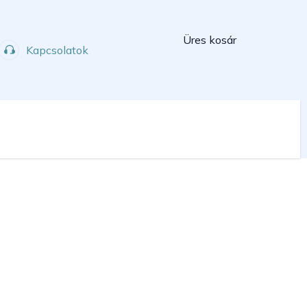
Kosár
Üres kosár
Kapcsolatok
Műhely
Sport