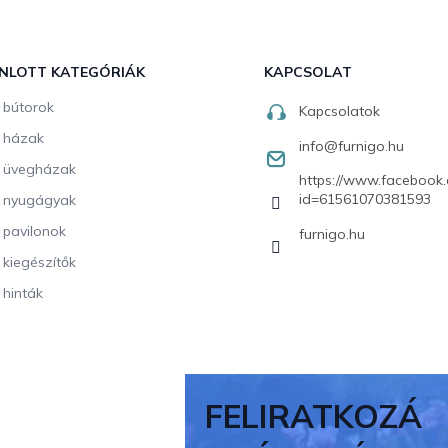
NLOTT KATEGÓRIÁK
KAPCSOLAT
i bútorok
Kapcsolatok
i házak
info
@
furnigo.hu
i üvegházak
https://www.facebook.
id=61561070381593
i nyugágyak
i pavilonok
furnigo.hu
i kiegészítők
 hinták
FELIRATKOZÁ