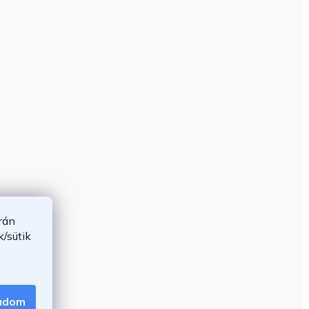
rán
/sütik
gadom