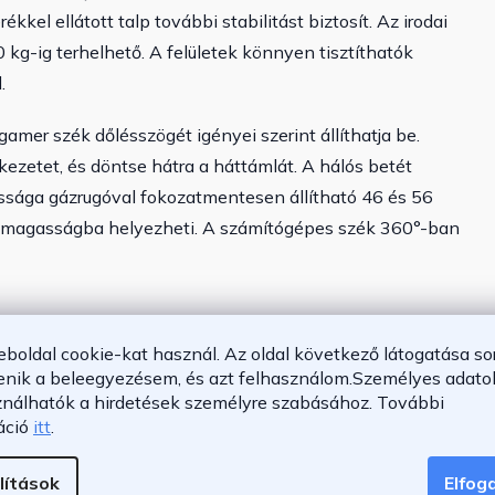
ékkel ellátott talp további stabilitást biztosít. Az irodai
0 kg-ig terhelhető. A felületek könnyen tisztíthatók
.
amer szék dőlésszögét igényei szerint állíthatja be.
rkezetet, és döntse hátra a háttámlát. A hálós betét
ssága gázrugóval fokozatmentesen állítható 46 és 56
ülésmagasságba helyezheti. A számítógépes szék 360°-ban
eboldal cookie-kat használ. Az oldal következő látogatása so
enik a beleegyezésem, és azt felhasználom.
Személyes adatok
hálós betét
ználhatók a hirdetések személyre szabásához.
További
áció
itt
.
lítások
Elfo