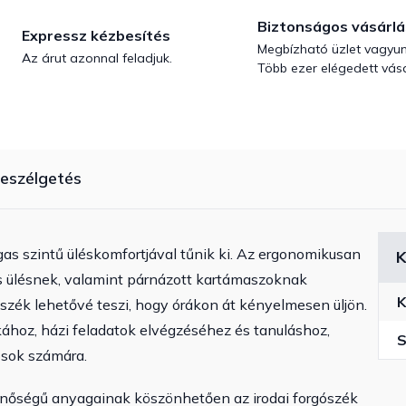
Biztonságos vásárlá
Expressz kézbesítés
Megbízható üzlet vagyun
Az árut azonnal feladjuk.
Több ezer elégedett vásá
eszélgetés
as szintű üléskomfortjával tűnik ki. Az ergonomikusan
K
s ülésnek, valamint párnázott kartámaszoknak
K
 szék lehetővé teszi, hogy órákon át kényelmesen üljön.
nkához, házi feladatok elvégzéséhez és tanuláshoz,
S
osok számára.
inőségű anyagainak köszönhetően az irodai forgószék