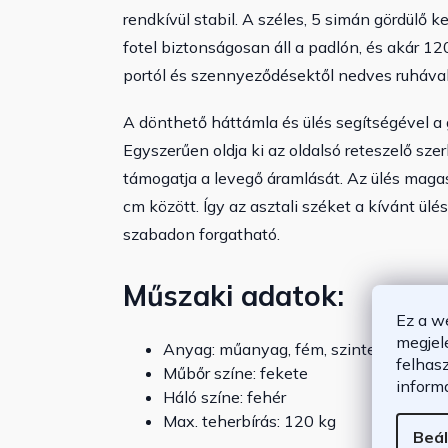
rendkívül stabil. A széles, 5 simán gördülő ker
fotel biztonságosan áll a padlón, és akár 12
portól és szennyeződésektől nedves ruhával
A dönthető háttámla és ülés segítségével a g
Egyszerűen oldja ki az oldalsó reteszelő sze
támogatja a levegő áramlását.
Az ülés maga
cm között. Így az asztali széket a kívánt 
szabadon forgatható.
Műszaki adatok:
Ez a w
megjel
Anyag: műanyag, fém, szintetikus bőr, 
felhas
Műbőr színe: fekete
inform
Háló színe: fehér
Max. teherbírás: 120 kg
Beál