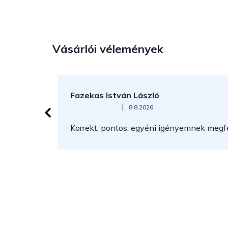
Vásárlói vélemények
Fazekas István László
Az áruház értékelése 5-ből 5 csillag.
|
8.8.2026
Korrekt, pontos, egyéni igényemnek megfel