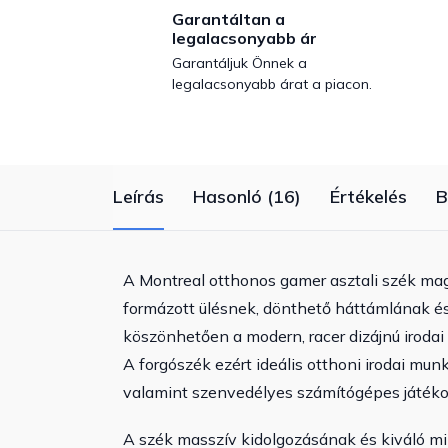
Garantáltan a
legalacsonyabb ár
Garantáljuk Önnek a
legalacsonyabb árat a piacon.
Leírás
Hasonló (16)
Értékelés
B
A Montreal otthonos gamer asztali szék mag
formázott ülésnek, dönthető háttámlának é
köszönhetően a modern, racer dizájnú irodai
A forgószék ezért ideális otthoni irodai mu
valamint szenvedélyes számítógépes játék
A szék masszív kidolgozásának és kiváló m