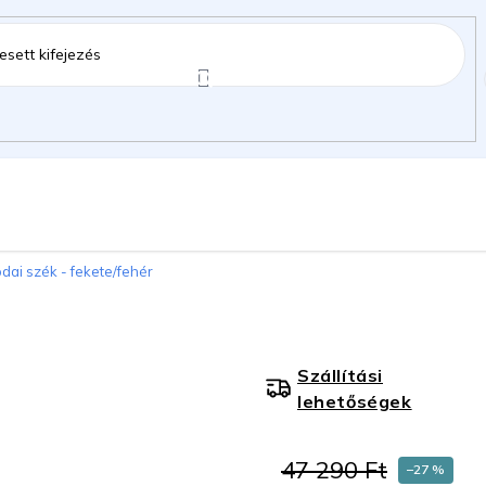
ztartás
Kerti kiegészítők
Gyermekeknek
odai szék - fekete/fehér
gok
Szállítási
lehetőségek
47 290 Ft
–27 %