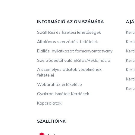
L
á
b
INFORMÁCIÓ AZ ÖN SZÁMÁRA
AJÁ
l
Szállítási és fizetési lehetőségek
Kert
é
c
Általános szerződési feltételek
Kert
Elállási nyilatkozat formanyomtatvány
Kert
Szerződéstől való elállás/Reklamáció
Kert
A személyes adatok védelmének
Kert
feltételei
Kert
Webáruház értékelése
Kerti
Gyakran Ismételt Kérdések
Kapcsolatok
SZÁLLÍTÓINK