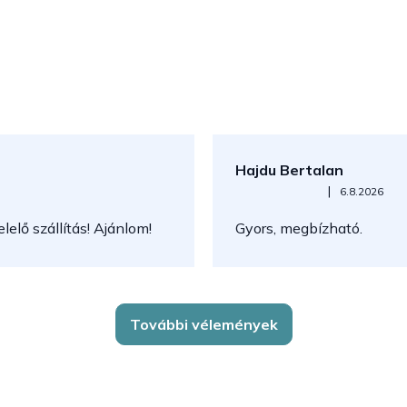
Hajdu Bertalan
Az áruház értékelése 5-ből 5
|
6.8.2026
elő szállítás! Ajánlom!
Gyors, megbízható.
További vélemények