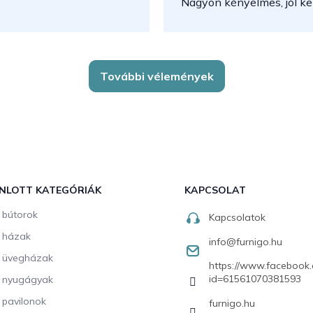
Nagyon kényelmes, jól kez
További vélemények
NLOTT KATEGÓRIÁK
KAPCSOLAT
i bútorok
Kapcsolatok
i házak
info
@
furnigo.hu
i üvegházak
https://www.facebook.
id=61561070381593
i nyugágyak
i pavilonok
furnigo.hu