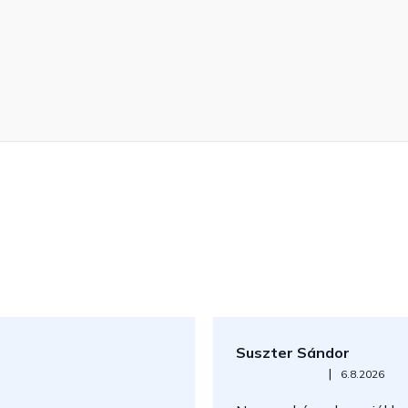
Suszter Sándor
Az áruház értékelése 5-ből 5
|
6.8.2026