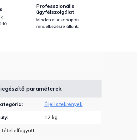
Professzionális
s
ügyfélszolgálat
k.
Minden munkanapon
rló.
rendelkezésre állunk.
iegészítő paraméterek
ategória
:
Éjjeli szekrények
úly
:
12 kg
 tétel elfogyott…