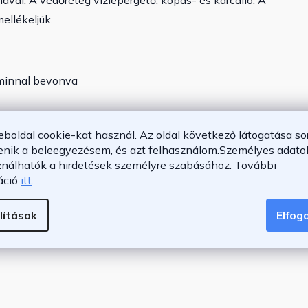
val. A védőréteg vízlepergető, kopás- és karcálló. A
ellékeljük.
aminnal bevonva
eboldal cookie-kat használ. Az oldal következő látogatása so
enik a beleegyezésem, és azt felhasználom.
Személyes adatok
élkül, alulról kihúzható
ználhatók a hirdetések személyre szabásához.
További
áció
itt
.
lítások
Elfo
cm (SzxMéxM)
xSzxM)