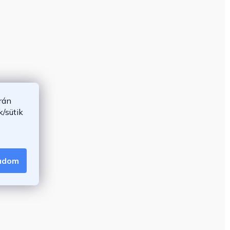
rán
/sütik
gadom