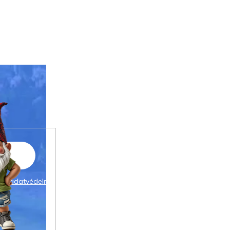
 az
adatvédelmi