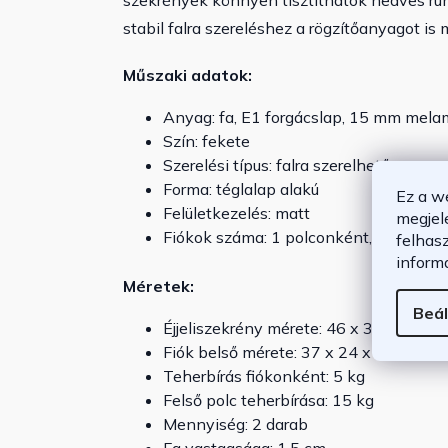
szekrények könnyen tisztíthatók nedves ruhá
stabil falra szereléshez a rögzítőanyagot is m
Műszaki adatok:
Anyag: fa, E1 forgácslap, 15 mm mel
Szín: fekete
Szerelési típus: falra szerelhető
Forma: téglalap alakú
Ez a w
Felületkezelés: matt
megjel
Fiókok száma: 1 polconként, fogantyú n
felhas
inform
Méretek:
Beál
Éjjeliszekrény mérete: 46 x 30 x 15 
Fiók belső mérete: 37 x 24 x 9 cm (H
Teherbírás fiókonként: 5 kg
Felső polc teherbírása: 15 kg
Mennyiség: 2 darab