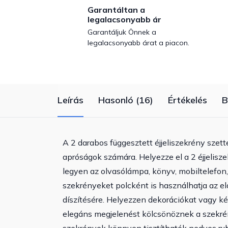
Garantáltan a
legalacsonyabb ár
Garantáljuk Önnek a
legalacsonyabb árat a piacon.
Leírás
Hasonló (16)
Értékelés
B
A 2 darabos függesztett éjjeliszekrény szett
apróságok számára. Helyezze el a 2 éjjelisz
legyen az olvasólámpa, könyv, mobiltelefon
szekrényeket polcként is használhatja az 
díszítésére. Helyezzen dekorációkat vagy kép
elegáns megjelenést kölcsönöznek a szek