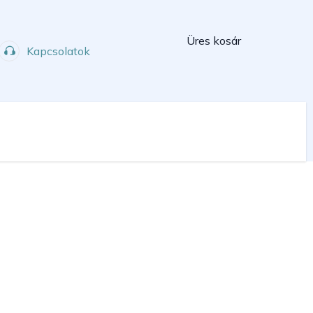
Kosár
Üres kosár
Kapcsolatok
Műhely
Sport