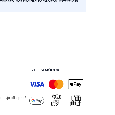
elhető, használata komfortos, esztétikus.
FIZETÉSI MÓDOK
com/profile.php?