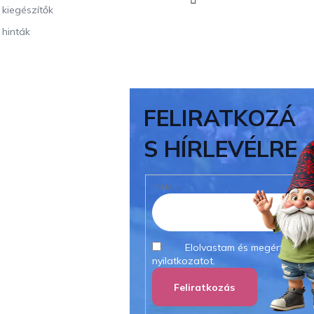
i kiegészítők
 hinták
FELIRATKOZÁ
S HÍRLEVÉLRE
E-MAIL
Elolvastam és megértettem
nyilatkozatot.
Feliratkozás