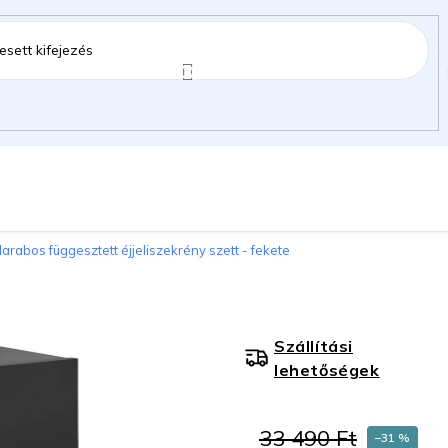
ztartás
Kerti kiegészítők
Gyermekeknek
darabos függesztett éjjeliszekrény szett - fekete
gok
Szállítási
lehetőségek
33 490 Ft
–31 %