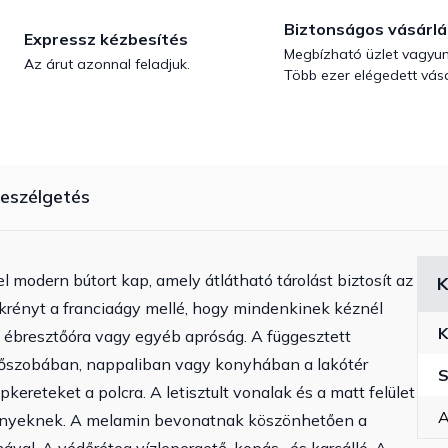
Biztonságos vásárlá
Expressz kézbesítés
Megbízható üzlet vagyun
Az árut azonnal feladjuk.
Több ezer elégedett vásá
eszélgetés
el modern bútort kap, amely átlátható tárolást biztosít az
K
ekrényt a franciaágy mellé, hogy mindenkinek kéznél
K
, ébresztőóra vagy egyéb apróság. A függesztett
előszobában, nappaliban vagy konyhában a lakótér
S
kereteket a polcra. A letisztult vonalak és a matt felület
A
rényeknek. A melamin bevonatnak köszönhetően a