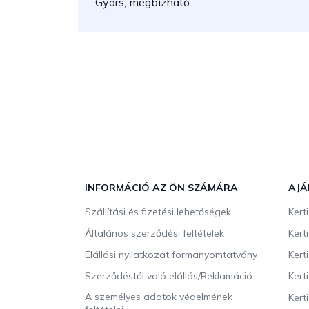
Gyors, megbízható.
L
á
b
INFORMÁCIÓ AZ ÖN SZÁMÁRA
AJÁ
l
Szállítási és fizetési lehetőségek
Kert
é
c
Általános szerződési feltételek
Kert
Elállási nyilatkozat formanyomtatvány
Kert
Szerződéstől való elállás/Reklamáció
Kert
A személyes adatok védelmének
Kert