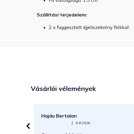
Fa vastagsága: 1,5 cm
Szállítási terjedelem:
2 x függesztett éjjeliszekrény fiókkal
Vásárlói vélemények
Hajdu Bertalan
Az áruház értékelése 5-ből 5 csillag.
|
6.8.2026