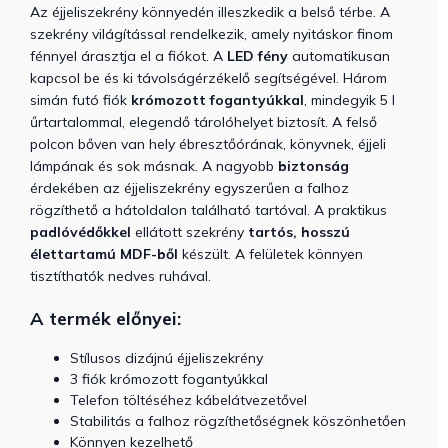
Az éjjeliszekrény könnyedén illeszkedik a belső térbe. A
szekrény világítással rendelkezik, amely nyitáskor finom
fénnyel árasztja el a fiókot. A
LED
fény
automatikusan
kapcsol be és ki távolságérzékelő segítségével. Három
simán futó fiók
krómozott fogantyúkkal
, mindegyik 5 l
űrtartalommal, elegendő tárolóhelyet biztosít. A felső
polcon bőven van hely ébresztőórának, könyvnek, éjjeli
lámpának és sok másnak. A nagyobb
biztonság
érdekében az éjjeliszekrény egyszerűen a falhoz
rögzíthető a hátoldalon található tartóval. A praktikus
padlóvédőkkel
ellátott szekrény
tartós, hosszú
élettartamú MDF-ből
készült. A felületek könnyen
tisztíthatók nedves ruhával.
A termék előnyei:
Stílusos dizájnú éjjeliszekrény
3 fiók krómozott fogantyúkkal
Telefon töltéséhez kábelátvezetővel
Stabilitás a falhoz rögzíthetőségnek köszönhetően
Könnyen kezelhető