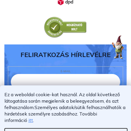
FELIRATKOZÁS HÍRLEVÉLRE
E-MAIL
Ez a weboldal cookie-kat használ. Az oldal következő
Elolvastam és megértettem az
adatvédelmi
látogatása során megjelenik a beleegyezésem, és azt
nyilatkozatot.
felhasználom.
Személyes adatok/sütik felhasználhatók a
Feliratkozás
hirdetések személyre szabásához.
További
információ
itt
.