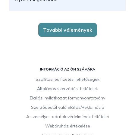
További vélemények
L
á
INFORMÁCIÓ AZ ÖN SZÁMÁRA
b
Szállítási és fizetési lehetőségek
l
Általános szerződési feltételek
é
c
Elállási nyilatkozat formanyomtatvány
Szerződéstől való elállás/Reklamáció
A személyes adatok védelmének feltételei
Webáruház értékelése