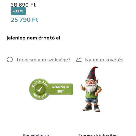
38 690 Ft
–33 %
25 790 Ft
Egységár:
Jelenleg nem érhető el
Nyomon követés
Garantáltan a
Expressz kézbesítés