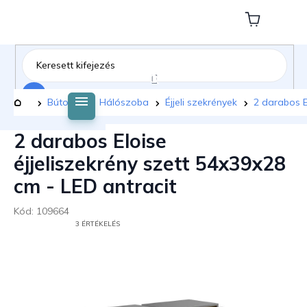
Ugrás
a
Kosár
fő
tartalomhoz
Keresés
Kezdőlap
Bútorok
Hálószoba
Éjjeli szekrények
2 darabos E
2 darabos Eloise
éjjeliszekrény szett 54x39x28
cm - LED antracit
Kód:
109664
A
3 ÉRTÉKELÉS
TERMÉK
ÁTLAGOS
ÉRTÉKELÉSE
5-
BŐL
5,0
CSILLAG.