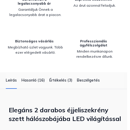
legalacsonyabb ár
Az árut azonnal feladjuk.
Garantáljuk Önnek a
legalacsonyabb árat a piacon.
Biztonságos vásárlás
Professzionális
ügyfélszolgálat
Megbízható üzlet vagyunk. Több
Minden munkanapon
ezer elégedett vásárló.
rendelkezésre állunk.
Leírás
Hasonló (16)
Értékelés (3)
Beszélgetés
Elegáns 2 darabos éjjeliszekrény
szett hálószobájába LED világítással