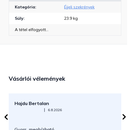
Kategória
:
Éjjeli szekrények
Súly
:
23.9 kg
A tétel elfogyott…
Vásárlói vélemények
Hajdu Bertalan
S
Az áruház értékelése 5-ből 5 csillag.
|
6.8.2026
N
Gyors, megbízható.
k