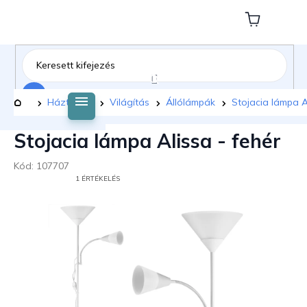
Ugrás
a
Kosár
fő
tartalomhoz
Keresés
Kezdőlap
Háztartás
Világítás
Állólámpák
Stojacia lámpa A
Stojacia lámpa Alissa - fehér
Kód:
107707
A
1 ÉRTÉKELÉS
TERMÉK
ÁTLAGOS
ÉRTÉKELÉSE
5-
BŐL
5,0
CSILLAG.