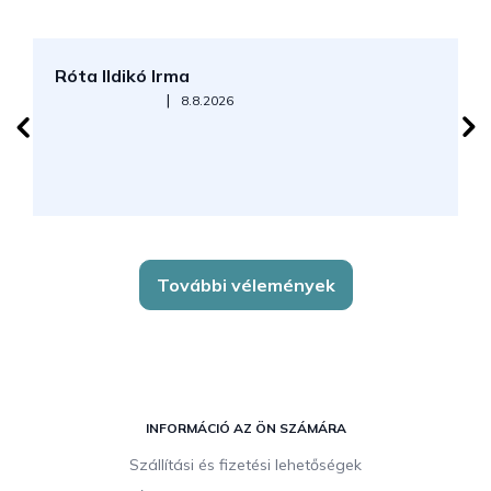
Róta Ildikó Irma
P
Az áruház értékelése 5-ből 5 csillag.
|
8.8.2026
További vélemények
L
á
INFORMÁCIÓ AZ ÖN SZÁMÁRA
b
Szállítási és fizetési lehetőségek
l