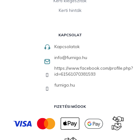
Kerti kiegészítők
Kerti hinták
KAPCSOLAT
Kapcsolatok
info
@
furnigo.hu
https://www.facebook.com/profile.php?
id=61561070381593
furnigo.hu
FIZETÉSI MÓDOK