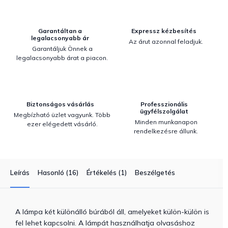
Garantáltan a
Expressz kézbesítés
legalacsonyabb ár
Az árut azonnal feladjuk.
Garantáljuk Önnek a
legalacsonyabb árat a piacon.
Biztonságos vásárlás
Professzionális
ügyfélszolgálat
Megbízható üzlet vagyunk. Több
Minden munkanapon
ezer elégedett vásárló.
rendelkezésre állunk.
Leírás
Hasonló (16)
Értékelés (1)
Beszélgetés
A lámpa két különálló búrából áll, amelyeket külön-külön is
fel lehet kapcsolni. A lámpát használhatja olvasáshoz