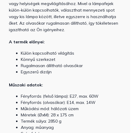
vagy helyiségek megvilágításához. Mivel a lámpafejek
külön-külön kapcsolhatók, választhat mennyezeti spot
vagy kis lámpa között, illetve egyszerre is használhatja
őket. Az olvasókar rugalmasan állítható, így tökéletesen
igazítható az Ön igényeihez.
A termék előnyei:
Külön kapcsolható világítás
Könnyű szerkezet
Rugalmasan állítható olvasókar
Egyszerű dizájn
Műszaki adatok:
Fényforrás (felső lámpa): E27, max. 60W
Fényforrás (olvasókar): E14, max. 14W
Működési mód: hálózati üzem
Méretek (ØxM): 28 x 175 cm
Termék súlya: 2850 g
Anyag: műanyag