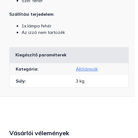
Szín: fehér
Szállítási terjedelem:
1x lámpa fehér
Az izzó nem tartozék
Kiegészítő paraméterek
Kategória
:
Állólámpák
Súly
:
3 kg
Vásárlói vélemények