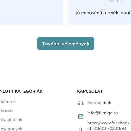
Az áruház értékelése 5-ből 5
|
5.8.2026
Jó minőségű termék, pont
További vélemények
NLOTT KATEGÓRIÁK
KAPCSOLAT
i bútorok
Kapcsolatok
i házak
info
@
furnigo.hu
i üvegházak
https://www.facebook.
id=61561070381593
i nyugágyak