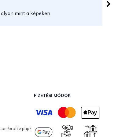
 csillag.
Az áruház
 olyan mint a képeken
FIZETÉSI MÓDOK
com/profile.php?