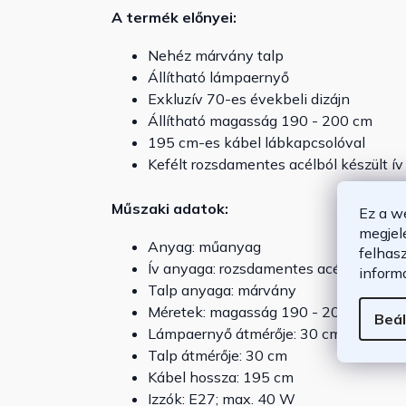
A termék előnyei:
Nehéz márvány talp
Állítható lámpaernyő
Exkluzív 70-es évekbeli dizájn
Állítható magasság 190 - 200 cm
195 cm-es kábel lábkapcsolóval
Kefélt rozsdamentes acélból készült ív
Műszaki adatok:
Ez a w
megjel
Anyag: műanyag
felhas
Ív anyaga: rozsdamentes acél
inform
Talp anyaga: márvány
Méretek: magasság 190 - 200 cm;
Beál
Lámpaernyő átmérője: 30 cm
Talp átmérője: 30 cm
Kábel hossza: 195 cm
Izzók: E27; max. 40 W