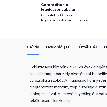
Garantáltan a
legalacsonyabb ár
Garantáljuk Önnek a
legalacsonyabb árat a piacon.
Leírás
Hasonló (16)
Értékelés
B
Exkluzív íves lámpánk a 70-es évek elegáns
íves állólámpa bármely olvasósarokba beill
varázsolja a szobát. A magasság könnyedén
megtervezett márvány talp biztosítja a stab
lábkapcsolóval. Az ernyő egyedileg állíthat
tökéletesen illeszkedik.