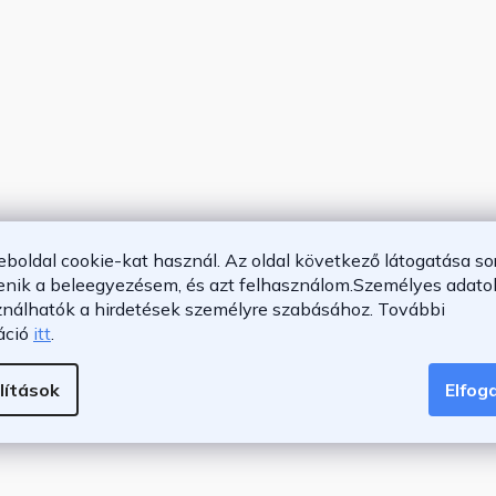
eboldal cookie-kat használ. Az oldal következő látogatása so
enik a beleegyezésem, és azt felhasználom.
Személyes adatok
ználhatók a hirdetések személyre szabásához.
További
áció
itt
.
lítások
Elfo