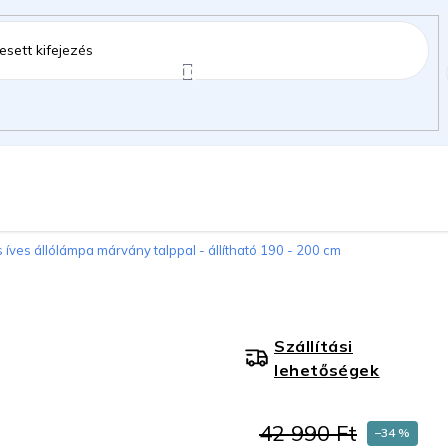
ztartás
Kerti kiegészítők
Gyermekeknek
 íves állólámpa márvány talppal - állítható 190 - 200 cm
gok
Szállítási
lehetőségek
42 990 Ft
–34 %