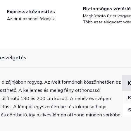
Biztonságos vásárlá
Expressz kézbesítés
Megbízható üzlet vagyun
Az árut azonnal feladjuk.
Több ezer elégedett vásá
eszélgetés
 dizájnjában ragyog. Az ívelt formának köszönhetően az
K
eszthető. A kellemes és meleg fény otthonossá
K
 állítható 190 és 200 cm között. A nehéz és szépen
ilitást. A lámpát egyszerűen be- és kikapcsolhatja
S
ó és dönthető, így az íves lámpa otthona minden sarkába