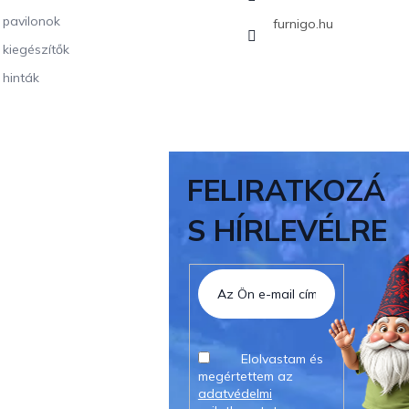
i pavilonok
furnigo.hu
i kiegészítők
 hinták
FELIRATKOZÁ
S HÍRLEVÉLRE
Elolvastam és
megértettem az
adatvédelmi