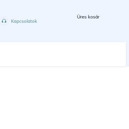
Kosár
Üres kosár
Kapcsolatok
Műhely
Sport