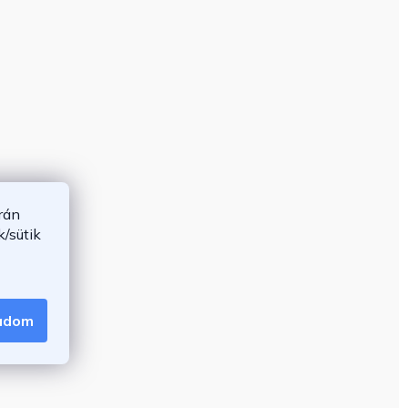
rán
/sütik
gadom