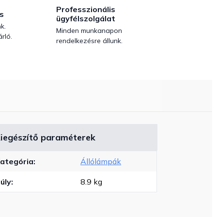
Professzionális
s
ügyfélszolgálat
k.
Minden munkanapon
rló.
rendelkezésre állunk.
iegészítő paraméterek
ategória
:
Állólámpák
úly
:
8.9 kg