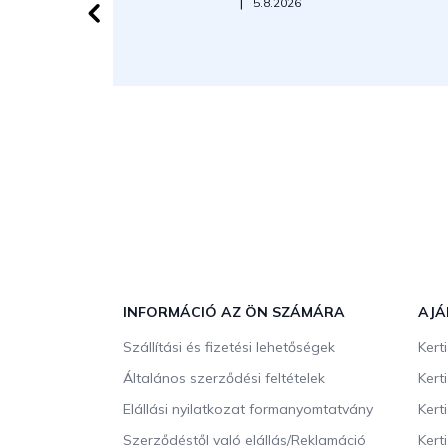
Az áruház értékelése 5-ből 5 csillag.
|
5.8.2026
L
á
b
INFORMÁCIÓ AZ ÖN SZÁMÁRA
AJÁ
l
Szállítási és fizetési lehetőségek
Kert
é
c
Általános szerződési feltételek
Kert
Elállási nyilatkozat formanyomtatvány
Kert
Szerződéstől való elállás/Reklamáció
Kert