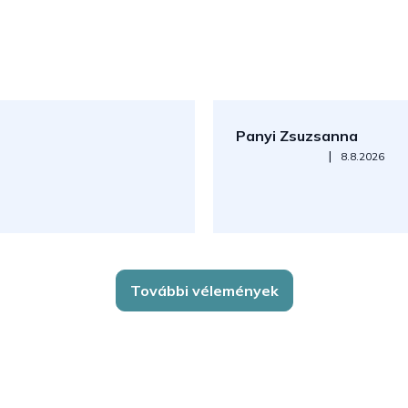
Panyi Zsuzsanna
Az áruház értékelése 5-ből 5
|
8.8.2026
További vélemények