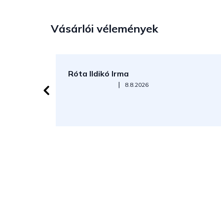
Vásárlói vélemények
Róta Ildikó Irma
Az áruház értékelése 5-ből 5 csillag.
|
8.8.2026
L