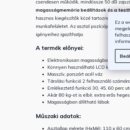
csendesen működik, mindössze 50 dB zajszint
magasságmemória beállítások és a testh
hasznos kiegészítők közé tartoznak a kábel-,
Ez a w
munkafelületet. Az asztal pozícióját
saját pr
megjel
igényeihez igazíthatja.
felhas
inform
A termék előnyei:
Beál
Elektronikusan magasságban állítható
Könnyen használható LCD kijelző, hal
Masszív, porszórt acél váz
Tárolási funkció 2 felhasználó számár
Emlékeztető funkció 30, 45, 60 perc u
Akár 80 kg-ot is elbír, extra erős hege
Magasságban állítható lábak
Műszaki adatok:
Asztallap mérete (HxMé): 110 x 60 cm