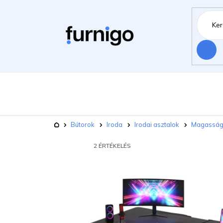
Ugrás
a
fő
tartalomhoz
Keresés
Bútorok
Há
Kerti bútorok
Kezdőlap
Bútorok
Iroda
Irodai asztalok
Magasságb
Kisállat felszerelések
Újdonsá
A
2 ÉRTÉKELÉS
TERMÉK
ÁTLAGOS
ÉRTÉKELÉSE
5-
BŐL
5,0
CSILLAG.