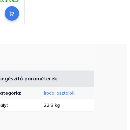
ÁS 3-5 NAP
iegészítő paraméterek
ategória
:
Irodai asztalok
úly
:
22.8 kg