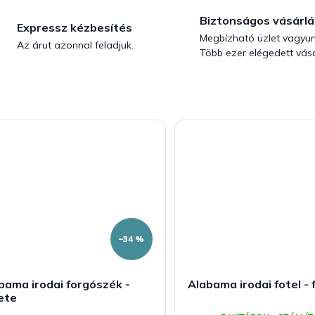
Biztonságos vásárlá
Expressz kézbesítés
Megbízható üzlet vagyun
Az árut azonnal feladjuk.
Több ezer elégedett vásá
–34 %
bama irodai forgószék -
Alabama irodai fotel - 
ete
A
termék