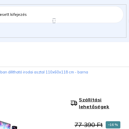
ztartás
Kerti kiegészítők
Gyermekeknek
an állítható irodai asztal 110x60x118 cm - barna
gok
Szállítási
lehetőségek
77 390 Ft
–16 %