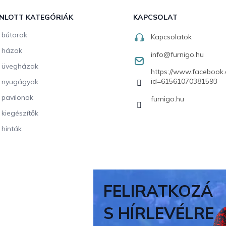
NLOTT KATEGÓRIÁK
KAPCSOLAT
i bútorok
Kapcsolatok
i házak
info
@
furnigo.hu
i üvegházak
https://www.facebook.
id=61561070381593
i nyugágyak
i pavilonok
furnigo.hu
i kiegészítők
 hinták
FELIRATKOZÁ
S HÍRLEVÉLRE