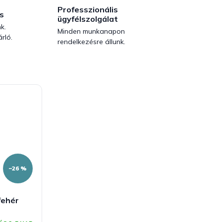
Professzionális
s
ügyfélszolgálat
k.
Minden munkanapon
rló.
rendelkezésre állunk.
–26 %
fehér