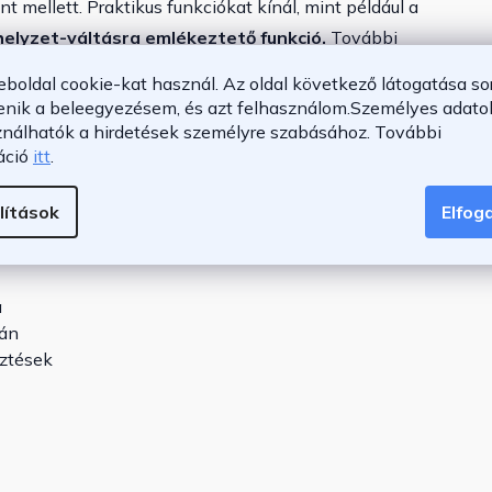
 mellett. Praktikus funkciókat kínál, mint például a
elyzet-váltásra emlékeztető funkció.
További
 ital- és fejhallgató-tartók, amelyek rendezetté teszik a
eboldal cookie-kat használ. Az oldal következő látogatása so
eferenciái szerint állíthatja be
, így bármikor az
enik a beleegyezésem, és azt felhasználom.
Személyes adatok
ználhatók a hirdetések személyre szabásához.
További
áció
itt
.
lítások
Elfo
k motor
a
tán
sztések