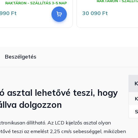
RAKTÁRON - SZÁLLÍT
RAKTÁRON - SZÁLLÍTÁS 3-5 NAP
átlagos
értékelése
990 Ft
30 090 Ft
5-
ből
5,0
csillag.
Beszélgetés
K
 asztal lehetővé teszi, hogy
K
állva dolgozzon
S
onikusan állítható. Az LCD kijelzős asztal olyan
tővé teszi az emelést 2,25 cm/s sebességgel, miközben