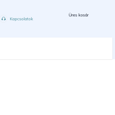
Kosár
Üres kosár
Kapcsolatok
Műhely
Sport