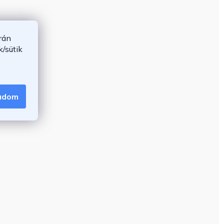
rán
/sütik
gadom