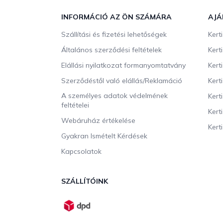
á
b
INFORMÁCIÓ AZ ÖN SZÁMÁRA
AJÁ
l
Szállítási és fizetési lehetőségek
Kert
é
c
Általános szerződési feltételek
Kert
Elállási nyilatkozat formanyomtatvány
Kert
Szerződéstől való elállás/Reklamáció
Kert
A személyes adatok védelmének
Kert
feltételei
Kert
Webáruház értékelése
Kerti
Gyakran Ismételt Kérdések
Kapcsolatok
SZÁLLÍTÓINK