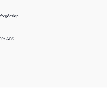
 forgácslap
100% ABS