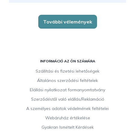
További vélemények
L
á
INFORMÁCIÓ AZ ÖN SZÁMÁRA
b
Szállítási és fizetési lehetőségek
l
Általános szerződési feltételek
é
c
Elállási nyilatkozat formanyomtatvány
Szerződéstől való elállás/Reklamáció
A személyes adatok védelmének feltételei
Webáruház értékelése
Gyakran Ismételt Kérdések