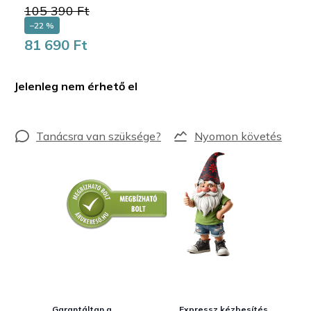
105 390 Ft
–22 %
81 690 Ft
Egységár:
Jelenleg nem érhető el
Nyomon követés
Garantáltan a
Expressz kézbesítés