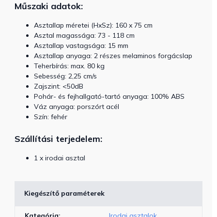
Műszaki adatok:
Asztallap méretei (HxSz): 160 x 75 cm
Asztal magassága: 73 - 118 cm
Asztallap vastagsága: 15 mm
Asztallap anyaga: 2 részes melaminos forgácslap
Teherbírás: max. 80 kg
Sebesség: 2,25 cm/s
Zajszint: <50dB
Pohár- és fejhallgató-tartó anyaga: 100% ABS
Váz anyaga: porszórt acél
Szín: fehér
Szállítási terjedelem:
1 x irodai asztal
Kiegészítő paraméterek
Kategória
:
Irodai asztalok