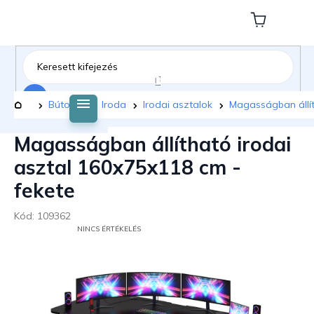
Ugrás
a
Kosár
fő
tartalomhoz
Keresés
Kezdőlap
Bútorok
Iroda
Irodai asztalok
Magasságban állít
Magasságban állítható irodai
asztal 160x75x118 cm -
fekete
Kód:
109362
A
NINCS ÉRTÉKELÉS
TERMÉK
ÁTLAGOS
ÉRTÉKELÉSE
5-
BŐL
0,0
CSILLAG.