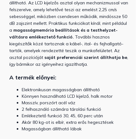
állítható. Az LCD kijelzős asztal olyan mechanizmussal van
felszerelve, amely lehetővé teszi az emelést 2,25 cm/s
sebességgel, miközben csendesen működik, mindössze 50
dB zajszint mellett. Praktikus funkciókat kínál, mint például
a
magasságmemória beállítások és a testhelyzet-
váltásra emlékeztető funkció.
További hasznos
kiegészítők közé tartoznak a kábel-, ital- és fejhallgató-
tartók, amelyek rendezetté teszik a munkafelületet. Az
asztal pozícióját
saját preferenciái szerint állíthatja be
,
így bármikor az igényeihez igazíthatja.
A termék előnyei:
Elektronikusan magasságban állítható
Könnyen használható LCD kijelző, halk motor
Masszív, porszórt acél váz
2 felhasználó számára tárolási funkció
Emlékeztető funkció 30, 45, 60 perc után
Akár 80 kg-ot is elbír, extra erős hegesztések
Magasságban állítható lábak