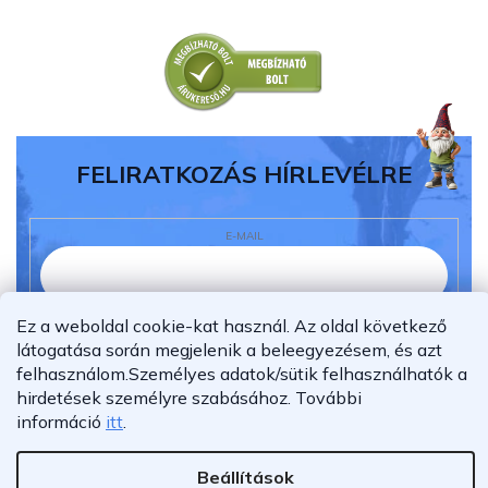
FELIRATKOZÁS HÍRLEVÉLRE
E-MAIL
Ez a weboldal cookie-kat használ. Az oldal következő
Elolvastam és megértettem az
adatvédelmi
látogatása során megjelenik a beleegyezésem, és azt
nyilatkozatot.
felhasználom.
Személyes adatok/sütik felhasználhatók a
Feliratkozás
hirdetések személyre szabásához.
További
információ
itt
.
Beállítások
Shoptet Premium készítette