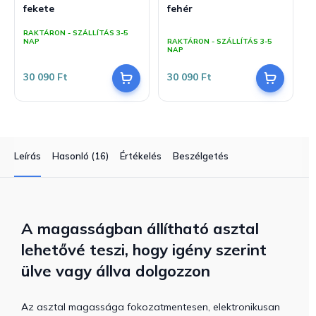
fekete
fehér
A
RAKTÁRON - SZÁLLÍTÁS 3-5
termék
NAP
RAKTÁRON - SZÁLLÍTÁS 3-5
átlagos
NAP
értékelése
5-
30 090 Ft
30 090 Ft
ből
5,0
csillag.
Leírás
Hasonló (16)
Értékelés
Beszélgetés
A magasságban állítható asztal
lehetővé teszi, hogy igény szerint
ülve vagy állva dolgozzon
Az asztal magassága fokozatmentesen, elektronikusan