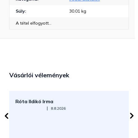
Súly
:
30.01 kg
A tétel elfogyott…
Vásárlói vélemények
Róta Ildikó Irma
P
Az áruház értékelése 5-ből 5 csillag.
|
8.8.2026