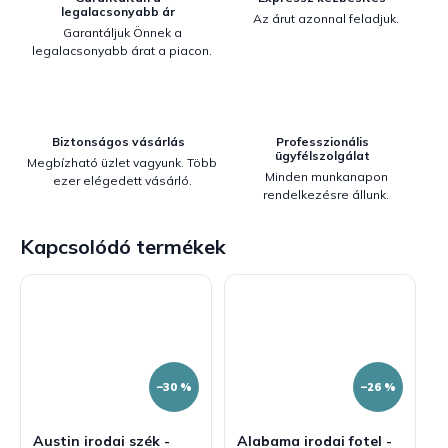
legalacsonyabb ár
Az árut azonnal feladjuk.
Garantáljuk Önnek a
legalacsonyabb árat a piacon.
Biztonságos vásárlás
Professzionális
ügyfélszolgálat
Megbízható üzlet vagyunk. Több
Minden munkanapon
ezer elégedett vásárló.
rendelkezésre állunk.
Kapcsolódó termékek
–30 %
–26 %
Austin irodai szék -
Alabama irodai fotel -